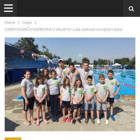
Home
Спорт
USPEH PLIVAČA NAPRETKA U VALJEVU: Luka Janković osvojio tri zlata!