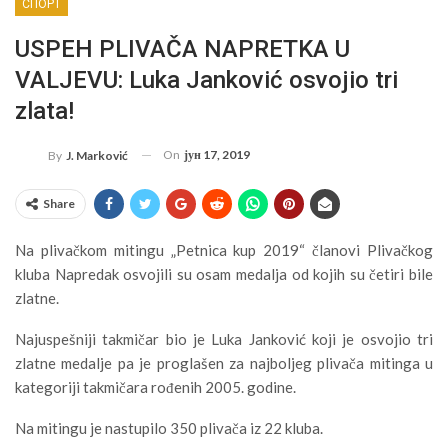
СПОРТ
USPEH PLIVAČA NAPRETKA U
VALJEVU: Luka Janković osvojio tri
zlata!
On
јун 17, 2019
By
J. Marković
Share
Na plivačkom mitingu „Petnica kup 2019“ članovi Plivačkog
kluba Napredak osvojili su osam medalja od kojih su četiri bile
zlatne.
Najuspešniji takmičar bio je Luka Janković koji je osvojio tri
zlatne medalje pa je proglašen za najboljeg plivača mitinga u
kategoriji takmičara rođenih 2005. godine.
Na mitingu je nastupilo 350 plivača iz 22 kluba.