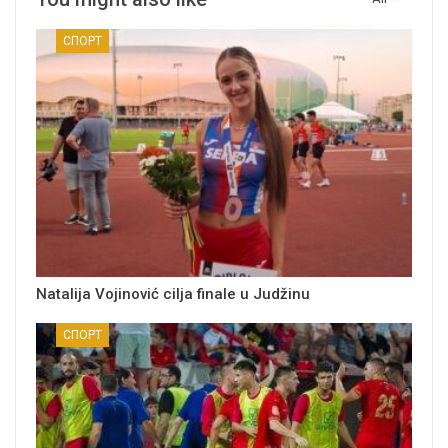
СПОРТ
Natalija Vojinović cilja finale u Judžinu
СПОРТ