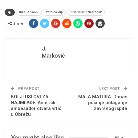
luka Janković
Petnica kup
Plivački klub Napredak
Share
J.
Marković
PREV POST
NEXT POST
BOLJI USLOVI ZA
MALA MATURA: Danas
NAJMLAĐE: Američki
počinje polaganje
ambasador otvara vrtić
završnog ispita
u Obrežu
You might also like
All