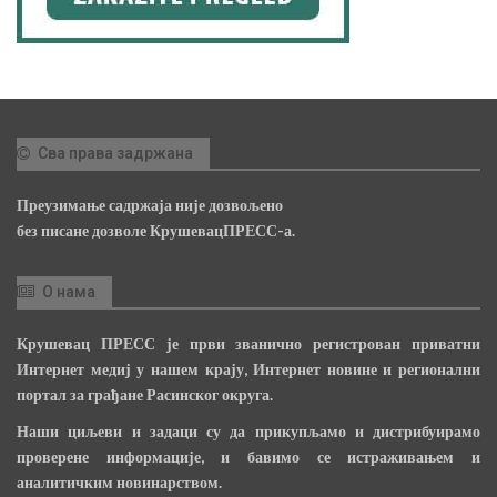
Сва права задржана
Преузимање садржаја није дозвољено
без писане дозволе КрушевацПРЕСС-а.
О нама
Крушевац ПРЕСС је први званично регистрован приватни
Интернет медиј у нашем крају, Интернет новине и регионални
портал за грађане Расинског округа.
Наши циљеви и задаци су да прикупљамо и дистрибуирамо
проверене информације, и бавимо се истраживањем и
аналитичким новинарством.