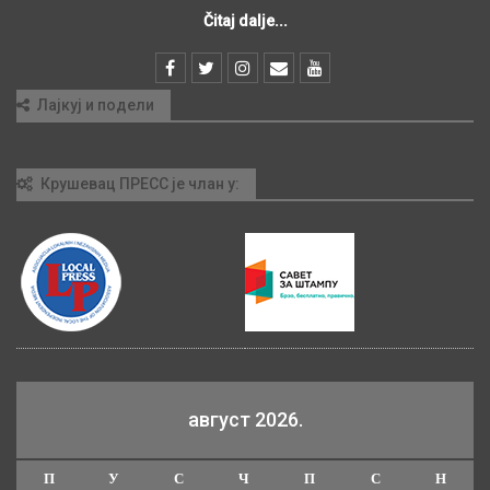
Čitaj dalje...
Лајкуј и подели
Крушевац ПРЕСС је члан у:
август 2026.
П
У
С
Ч
П
С
Н