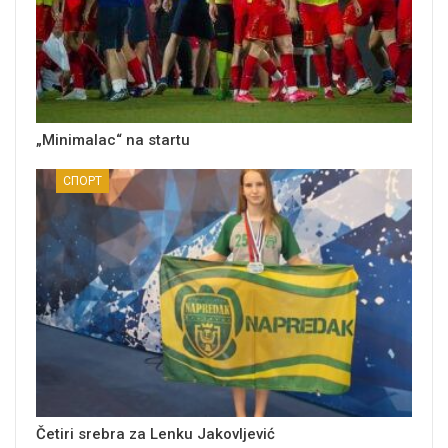
„Minimalac“ na startu
СПОРТ
Četiri srebra za Lenku Jakovljević