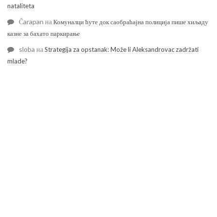
nataliteta
Čarapan
на
Комуналци ћуте док саобраћајна полиција пише хиљаду
казне за бахато паркирање
sloba
на
Strategija za opstanak: Može li Aleksandrovac zadržati
mlade?