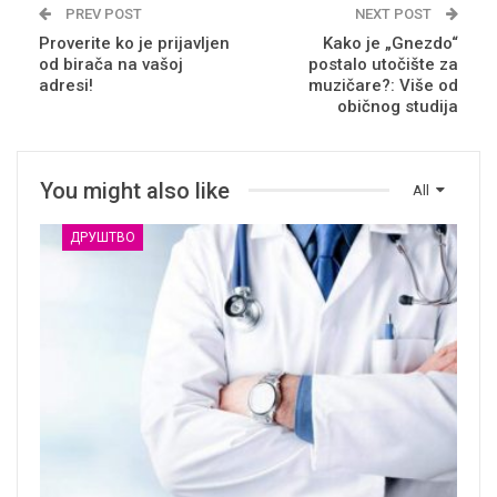
PREV POST
NEXT POST
Proverite ko je prijavljen
Kako je „Gnezdo“
od birača na vašoj
postalo utočište za
adresi!
muzičare?: Više od
običnog studija
You might also like
All
ДРУШТВО