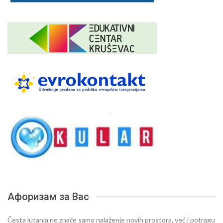
Афоризам за Вас
Česta lutanja ne znače samo nalaženje novih prostora, već i potragu