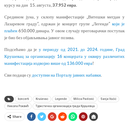
курсу на дан 15. августа,
37.952 евра
.
Средином јуна, у склопу манифестације „Витешки мегдан у
Лазаревом граду“, одржан је концерт групе „Легенде“
који је
плаћен
650.000 динара. У овом случају преговарачки поступак
је био без објављивања јавног позива.
Подсећамо да је
у периоду од 2021. до 2024. године, Град
Крушевац за организацију 16 концерата у оквиру различитих
манифестација издвојио више од 136.000 евра
!
Сви подаци су
доступни на Порталу јавних набавки
.
koncerti
Kruševac
Legende
Milica Pavlović
Sanja Vučić
Никола Роквић
Туристичка организација града Крушевца
Share