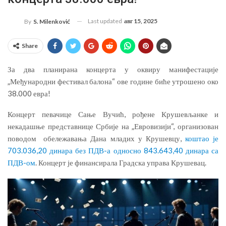
Last updated
авг 15, 2025
By
S. Milenković
Share
За два планирана концерта у оквиру манифестације
„Међународни фестивал балона“ ове године биће утрошено око
38.000 евра!
Концерт певачице Сање Вучић, рођене Крушевљанке и
некадашње представнице Србије на „Евровизији“, организован
поводом обележавања Дана младих у Крушевцу,
коштао је
703.036,20 динара без ПДВ-а односно 843.643,40 динара са
ПДВ-ом
. Концерт је финансирала Градска управа Крушевац.