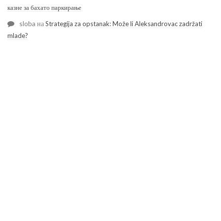
казне за бахато паркирање
sloba
на
Strategija za opstanak: Može li Aleksandrovac zadržati
mlade?