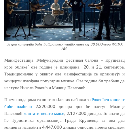
За два концерта биће потрошено нешто мање од 38.000 евра ФОТО:
АИ
Манифестација „Међународни фестивал балона – Крушевац
кроз облаке“ ове године је планирана 20. и 21. септембра.
Традиционално у оквиру ове манифестације се организују и
концерти извођача популарне музике. Ове године би требали да
наступе Никола Роквић и Милица Павловић.
Према подацима са портала Јавних набавки за
Роквићев концерт
биће плаћено
2.320.000 динара док ће наступ Милице
Павловић
коштати нешто мање
, 2.127.000 динара. То значи да
ће Туристичка организација Града Крушевца за ова два
концерта издвојити 4.447.000 динара односно, према средњем