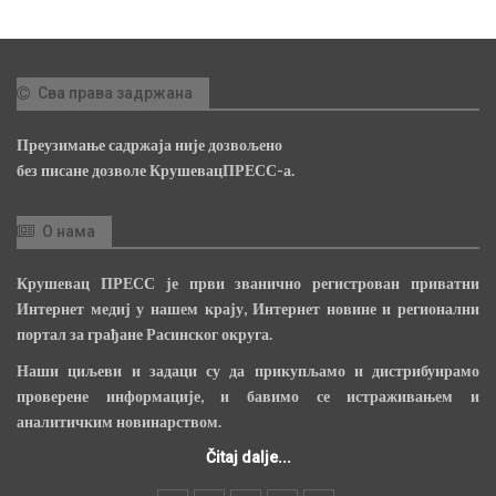
Сва права задржана
Преузимање садржаја није дозвољено
без писане дозволе КрушевацПРЕСС-а.
О нама
Крушевац ПРЕСС је први званично регистрован приватни
Интернет медиј у нашем крају, Интернет новине и регионални
портал за грађане Расинског округа.
Наши циљеви и задаци су да прикупљамо и дистрибуирамо
проверене информације, и бавимо се истраживањем и
аналитичким новинарством.
Čitaj dalje...