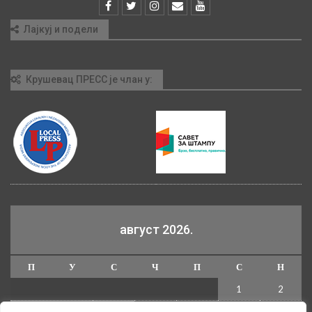
Лајкуј и подели
Крушевац ПРЕСС је члан у:
август 2026.
П
У
С
Ч
П
С
Н
1
2