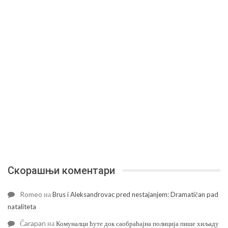
Скорашњи коментари
Romeo
на
Brus i Aleksandrovac pred nestajanjem: Dramatičan pad
nataliteta
Čarapan
на
Комуналци ћуте док саобраћајна полиција пише хиљаду