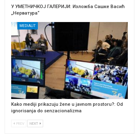
У УМЕТНИЧКОЈ ГАЛЕРИЈИ: Изложба Сашке Васић
„Нерватура“
MEDIALIT
Kako mediji prikazuju žene u javnom prostoru?: Od
ignorisanja do senzacionalizma
PREV
NEXT