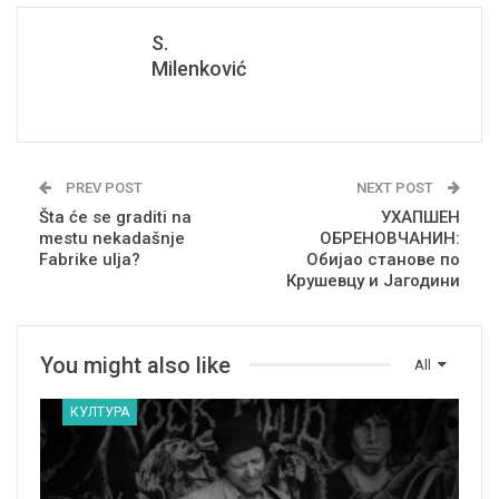
S.
Milenković
PREV POST
NEXT POST
Šta će se graditi na
УХАПШЕН
mestu nekadašnje
ОБРЕНОВЧАНИН:
Fabrike ulja?
Обијао станове по
Крушевцу и Јагодини
You might also like
All
КУЛТУРА