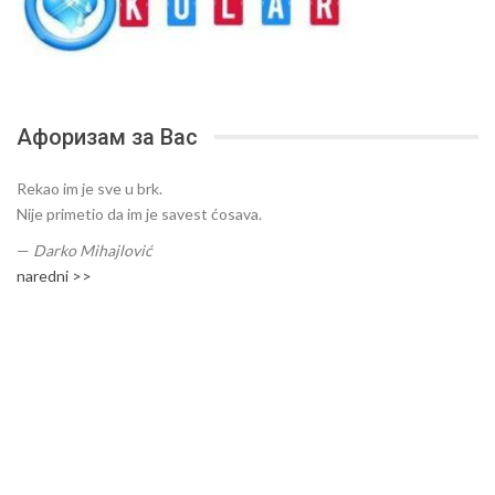
Афоризам за Вас
Rekao im je sve u brk.
Nije primetio da im je savest ćosava.
—
Darko Mihajlović
naredni >>