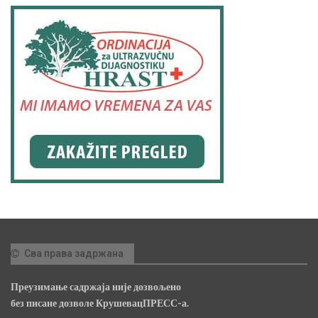
Сва права задржана
Преузимање садржаја није дозвољено
без писане дозволе КрушевацПРЕСС-а.