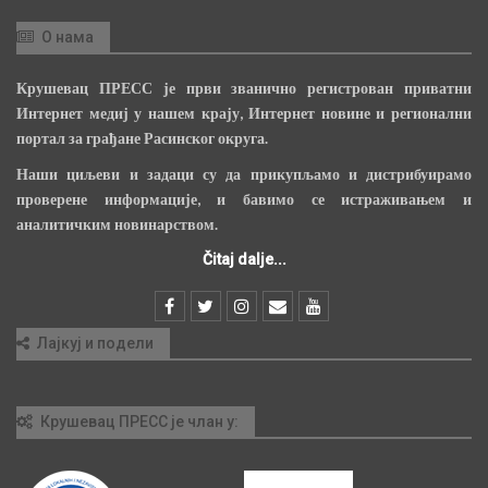
О нама
Крушевац ПРЕСС је први званично регистрован приватни
Интернет медиј у нашем крају, Интернет новине и регионални
портал за грађане Расинског округа.
Наши циљеви и задаци су да прикупљамо и дистрибуирамо
проверене информације, и бавимо се истраживањем и
аналитичким новинарством.
Čitaj dalje...
Лајкуј и подели
Крушевац ПРЕСС је члан у: