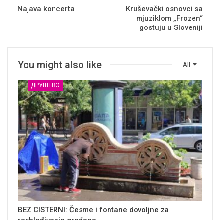
Najava koncerta
Kruševački osnovci sa
mjuziklom „Frozen“
gostuju u Sloveniji
You might also like
All
ДРУШТВО
BEZ CISTERNI: Česme i fontane dovoljne za