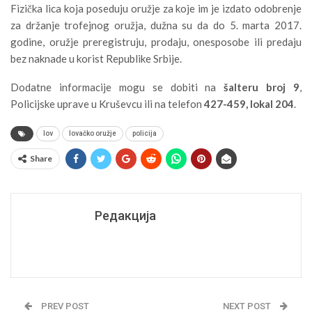
Fizička lica koja poseduju oružje za koje im je izdato odobrenje
za držanje trofejnog oružja, dužna su da do 5. marta 2017.
godine, oružje preregistruju, prodaju, onesposobe ili predaju
bez naknade u korist Republike Srbije.
Dodatne informacije mogu se dobiti na
šalteru broj 9
,
Policijske uprave u Kruševcu ili na telefon
427-459, lokal 204
.
lov
lovačko oružje
policija
Share
Редакција
PREV POST
NEXT POST