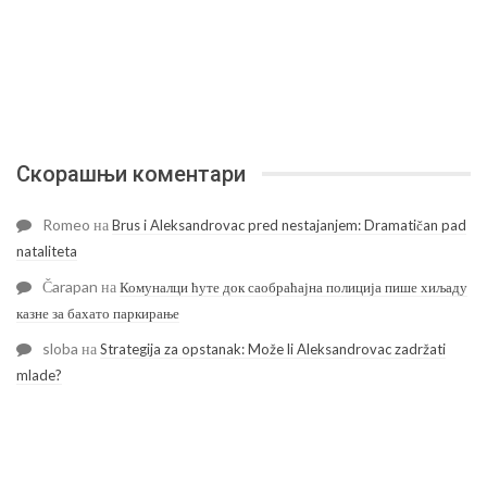
Скорашњи коментари
Romeo
на
Brus i Aleksandrovac pred nestajanjem: Dramatičan pad
nataliteta
Čarapan
на
Комуналци ћуте док саобраћајна полиција пише хиљаду
казне за бахато паркирање
sloba
на
Strategija za opstanak: Može li Aleksandrovac zadržati
mlade?