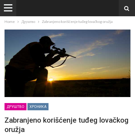
Home
Друштво
Zabranjeno korišćenje tuđeg lovačkog oružja
ДРУШТВО
ХРОНИКА
Zabranjeno korišćenje tuđeg lovačkog
oružja