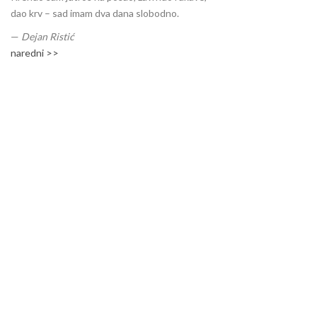
dao krv – sad imam dva dana slobodno.
—
Dejan Ristić
naredni >>