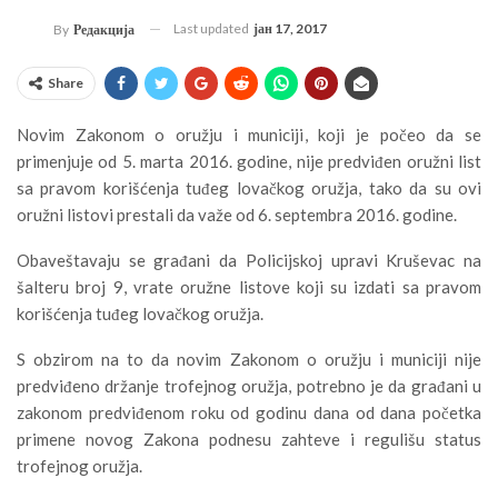
Last updated
јан 17, 2017
By
Редакција
Share
Novim Zakonom o oružju i municiji, koji je počeo da se
primenjuje od 5. marta 2016. godine, nije predviđen oružni list
sa pravom korišćenja tuđeg lovačkog oružja, tako da su ovi
oružni listovi prestali da važe od 6. septembra 2016. godine.
Obaveštavaju se građani da Policijskoj upravi Kruševac na
šalteru broj 9, vrate oružne listove koji su izdati sa pravom
korišćenja tuđeg lovačkog oružja.
S obzirom na to da novim Zakonom o oružju i municiji nije
predviđeno držanje trofejnog oružja, potrebno je da građani u
zakonom predviđenom roku od godinu dana od dana početka
primene novog Zakona podnesu zahteve i regulišu status
trofejnog oružja.