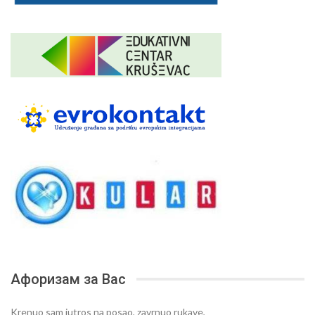
Афоризам за Вас
Krenuo sam jutros na posao, zavrnuo rukave,