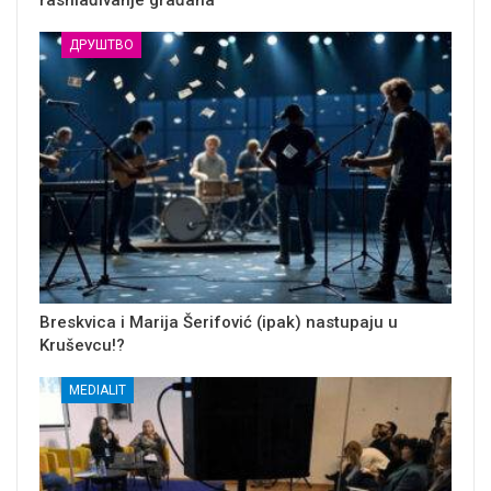
rashlađivanje građana
ДРУШТВО
Breskvica i Marija Šerifović (ipak) nastupaju u
Kruševcu!?
MEDIALIT