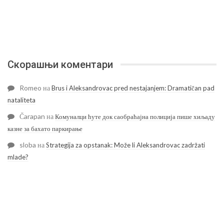
Скорашњи коментари
Romeo
на
Brus i Aleksandrovac pred nestajanjem: Dramatičan pad
nataliteta
Čarapan
на
Комуналци ћуте док саобраћајна полиција пише хиљаду
казне за бахато паркирање
sloba
на
Strategija za opstanak: Može li Aleksandrovac zadržati
mlade?