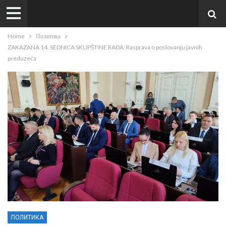
Home
Политика
ZAKAZANA 14. SEDNICA SKUPŠTINE RADA: Rasprava o poslovanju javnih
preduzeća
ПОЛИТИКА