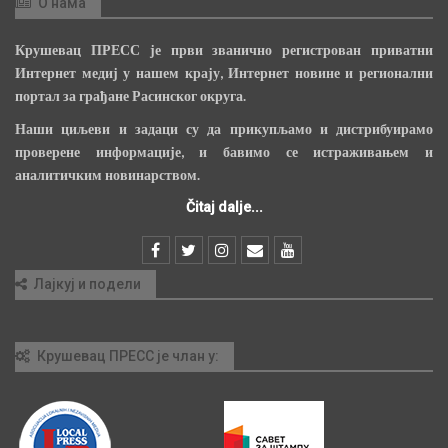
О нама
Крушевац ПРЕСС је први званично регистрован приватни
Интернет медиј у нашем крају, Интернет новине и регионални
портал за грађане Расинског округа.
Наши циљеви и задаци су да прикупљамо и дистрибуирамо
проверене информације, и бавимо се истраживањем и
аналитичким новинарством.
Čitaj dalje...
Лајкуј и подели
Крушевац ПРЕСС је члан у: