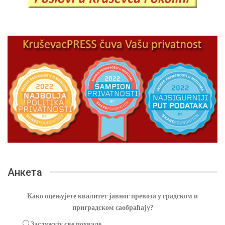
Анкета
Како оцењујете квалитет јавног превоза у градском и
приградском саобраћају?
Заслужују све похвале