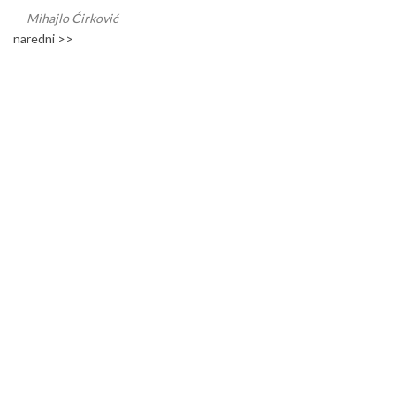
—
Mihajlo Ćirković
naredni >>