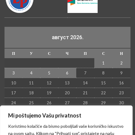
август 2026.
П
У
С
Ч
П
С
Н
1
2
3
4
5
6
7
8
9
10
11
12
13
14
15
16
17
18
19
20
21
22
23
24
25
26
27
28
29
30
31
Mi poštujemo Vašu privatnost
« јул
Koristimo kolačiće da bismo poboljšali vaše korisničko iskustvo
na ovom sajtu. Klikom na "Prihvati sve", pristajete na našu