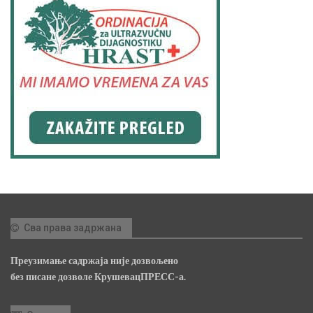
Сва права задржана
Преузимање садржаја није дозвољено
без писане дозволе КрушевацПРЕСС-а.