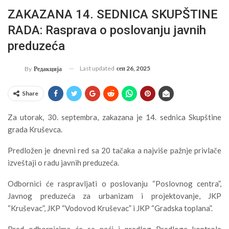
ZAKAZANA 14. SEDNICA SKUPŠTINE
RADA: Rasprava o poslovanju javnih
preduzeća
Last updated
сеп 26, 2025
By
Редакција
Share
Za utorak, 30. septembra, zakazana je 14. sednica Skupštine
grada Kruševca.
Predložen je dnevni red sa 20 tačaka a najviše pažnje privlače
izveštaji o radu javnih preduzeća.
Odbornici će raspravljati o poslovanju “Poslovnog centra”,
Javnog preduzeća za urbanizam i projektovanje, JKP
“Kruševac”, JKP “Vodovod Kruševac” i JKP “Gradska toplana”.
Pred odbornicima će se naći i predlog Predloga kontrole