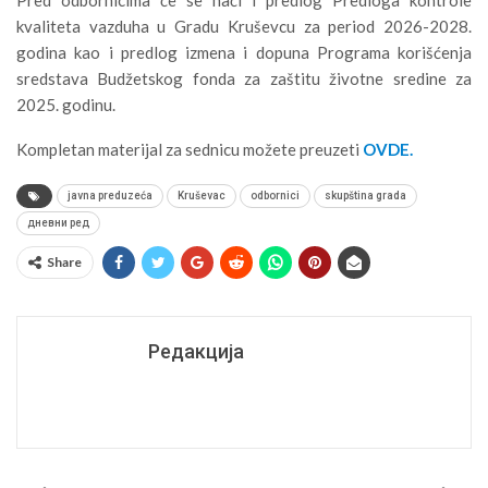
kvaliteta vazduha u Gradu Kruševcu za period 2026-2028.
godina kao i predlog izmena i dopuna Programa korišćenja
sredstava Budžetskog fonda za zaštitu životne sredine za
2025. godinu.
Kompletan materijal za sednicu možete preuzeti
OVDE.
javna preduzeća
Kruševac
odbornici
skupština grada
дневни ред
Share
Редакција