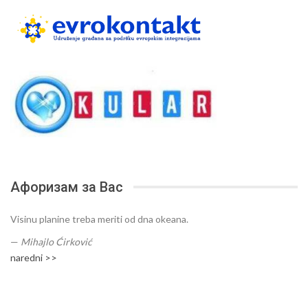
Афоризам за Вас
Visinu planine treba meriti od dna okeana.
—
Mihajlo Ćirković
naredni >>