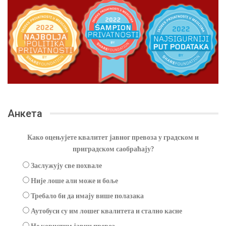
Анкета
Како оцењујете квалитет јавног превоза у градском и
приградском саобраћају?
Заслужују све похвале
Није лоше али може и боље
Требало би да имају више полазака
Аутобуси су им лошег квалитета и стално касне
Не користим јавни превоз