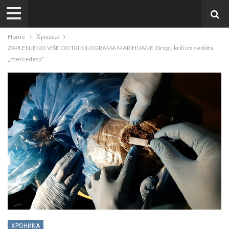
Home
Хроника
ZAPLENJENO VIŠE OD TRI KILOGRAMA MARIHUANE: Drogu krili iza sedišta
„mercedesa“
ХРОНИКА