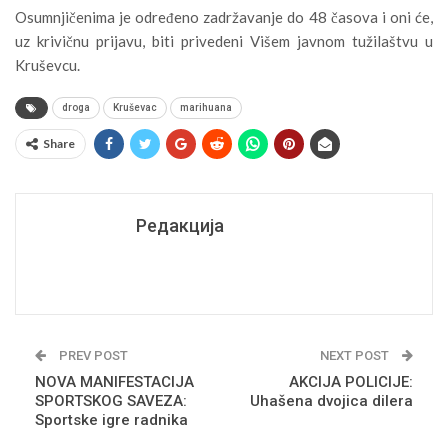
Osumnjičenima je određeno zadržavanje do 48 časova i oni će,
uz krivičnu prijavu, biti privedeni Višem javnom tužilaštvu u
Kruševcu.
droga
Kruševac
marihuana
Share
Редакција
PREV POST
NEXT POST
NOVA MANIFESTACIJA
AKCIJA POLICIJE:
SPORTSKOG SAVEZA:
Uhašena dvojica dilera
Sportske igre radnika