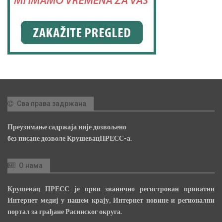
Сва права задржана
Преузимање садржаја није дозвољено
без писане дозволе КрушевацПРЕСС-а.
О нама
Крушевац ПРЕСС је први званично регистрован приватни
Интернет медиј у нашем крају, Интернет новине и регионални
портал за грађане Расинског округа.