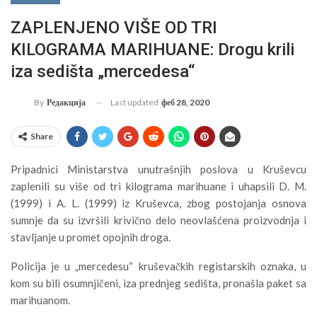
ZAPLENJENO VIŠE OD TRI
KILOGRAMA MARIHUANE: Drogu krili
iza sedišta „mercedesa“
Last updated
феб 28, 2020
By
Редакција
Share
Pripadnici Ministarstva unutrašnjih poslova u Kruševcu
zaplenili su više od tri kilograma marihuane i uhapsili D. M.
(1999) i A. L. (1999) iz Kruševca, zbog postojanja osnova
sumnje da su izvršili krivično delo neovlašćena proizvodnja i
stavljanje u promet opojnih droga.
Policija je u „mercedesu“ kruševačkih registarskih oznaka, u
kom su bili osumnjičeni, iza prednjeg sedišta, pronašla paket sa
marihuanom.