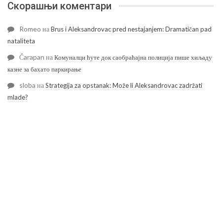
Скорашњи коментари
Romeo
на
Brus i Aleksandrovac pred nestajanjem: Dramatičan pad
nataliteta
Čarapan
на
Комуналци ћуте док саобраћајна полиција пише хиљаду
казне за бахато паркирање
sloba
на
Strategija za opstanak: Može li Aleksandrovac zadržati
mlade?