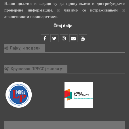
Наши циљеви и задаци су да прикупљамо и дистрибуирамо
проверене информације, и бавимо се истраживањем и
аналитичким новинарством.
Čitaj dalje...
Лајкуј и подели
Крушевац ПРЕСС је члан у: