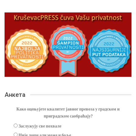
Анкета
Како оцењујете квалитет јавног превоза у градском и
приградском саобраћају?
Заслужују све похвале
Није лоше али може и боље