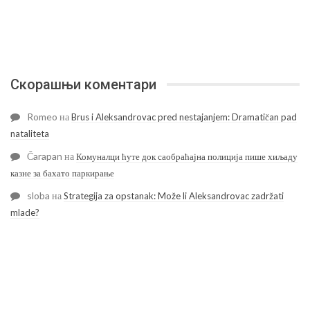
Скорашњи коментари
Romeo
на
Brus i Aleksandrovac pred nestajanjem: Dramatičan pad
nataliteta
Čarapan
на
Комуналци ћуте док саобраћајна полиција пише хиљаду
казне за бахато паркирање
sloba
на
Strategija za opstanak: Može li Aleksandrovac zadržati
mlade?