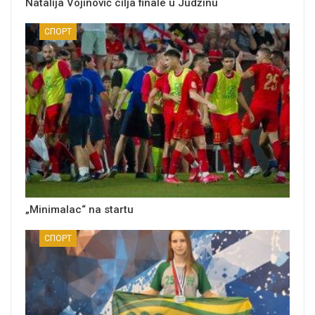
Natalija Vojinović cilja finale u Judžinu
СПОРТ
„Minimalac“ na startu
СПОРТ