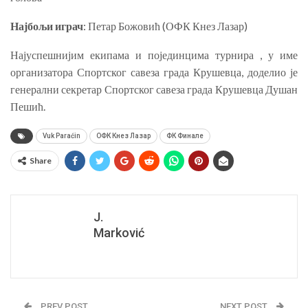
Најбољи играч
: Петар Божовић (ОФК Кнез Лазар)
Најуспешнијим екипама и појединцима турнира , у име
организатора Спортског савеза града Крушевца, доделио је
генерални секретар Спортског савеза града Крушевца Душан
Пешић.
Vuk Paraćin
ОФК Кнез Лазар
ФК Финале
Share
J.
Marković
PREV POST
NEXT POST