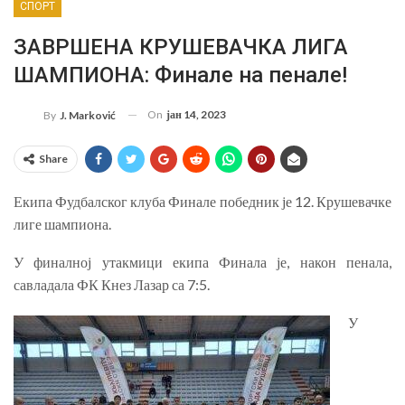
СПОРТ
ЗАВРШЕНА КРУШЕВАЧКА ЛИГА
ШАМПИОНА: Финале на пенале!
On
јан 14, 2023
By
J. Marković
Share
Екипа Фудбалског клуба Финале победник је 12. Крушевачке
лиге шампиона.
У финалној утакмици екипа Финала је, након пенала,
савладала ФК Кнез Лазар са 7:5.
У