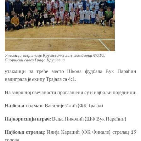
Учесници завршнице Крушевачке лиге шампиона ФОТО:
Спортски савез Града Крушевца
утакмици за треће место Школа фудбала Вук Параћин
надиграла је екипу Трајала са 4:1.
На завршној свечаности проглашени су и најбољи појединци.
Најбољи голман
: Василије Илић (ФК Трајал)
Најкориснији играч:
Вања Николић (ШФ Вук Параћин)
Најбољи стрелац
: Илија Караџић (ФК Финале) стрелац 19
голова