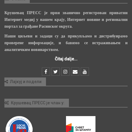
Крушевац ПРЕСС је први званично регистрован приватни
Интернет медиј у нашем крају, Интернет новине и регионални
портал за грађане Расинског округа.
Наши циљеви и задаци су да прикупљамо и дистрибуирамо
проверене информације, и бавимо се истраживањем и
аналитичким новинарством.
Čitaj dalje...
Лајкуј и подели
Крушевац ПРЕСС је члан у: