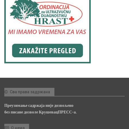
Сва права задржана
Преузимање садржаја није дозвољено
без писане дозволе КрушевацПРЕСС-а.
О нама