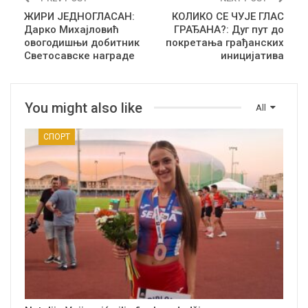
ЖИРИ ЈЕДНОГЛАСАН:
КОЛИКО СЕ ЧУЈЕ ГЛАС
Дарко Михајловић
ГРАЂАНА?: Дуг пут до
овогодишњи добитник
покретања грађанских
Светосавске награде
иницијатива
You might also like
All
СПОРТ