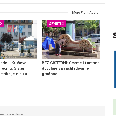
More From Author
О
ДРУШТВО
vode u Kruševcu
BEZ CISTERNI: Česme i fontane
trećinu: Sistem
dovoljne za rashlađivanje
estrikcije nisu u…
građana
ents are closed.