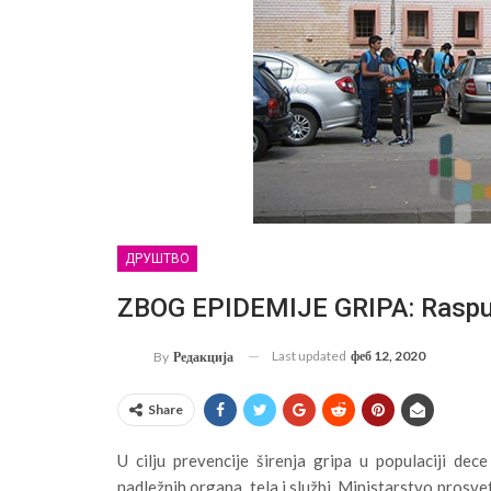
ДРУШТВО
ZBOG EPIDEMIJE GRIPA: Raspus
Last updated
феб 12, 2020
By
Редакција
Share
U cilju prevencije širenja gripa u populaciji dec
nadležnih organa, tela i službi, Ministarstvo prosve