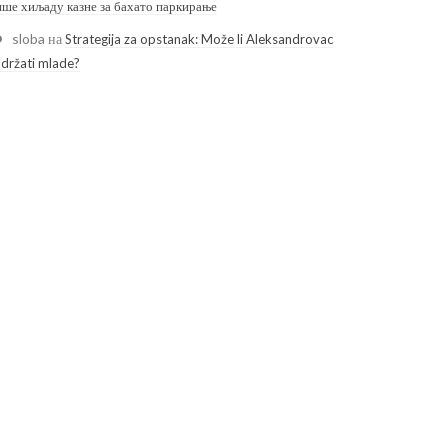
ише хиљаду казне за бахато паркирање
sloba
на
Strategija za opstanak: Može li Aleksandrovac
adržati mlade?