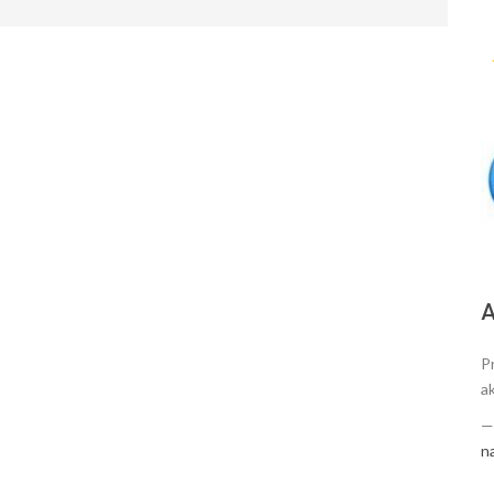
А
P
a
n