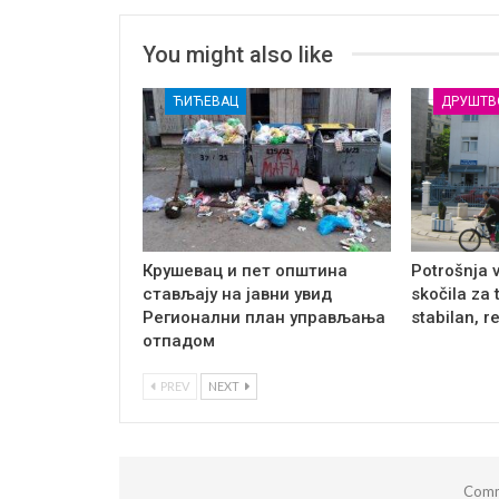
You might also like
ЋИЋЕВАЦ
ДРУШТВ
Крушевац и пет општина
Potrošnja 
стављају на јавни увид
skočila za 
Регионални план управљања
stabilan, r
отпадом
PREV
NEXT
Comm