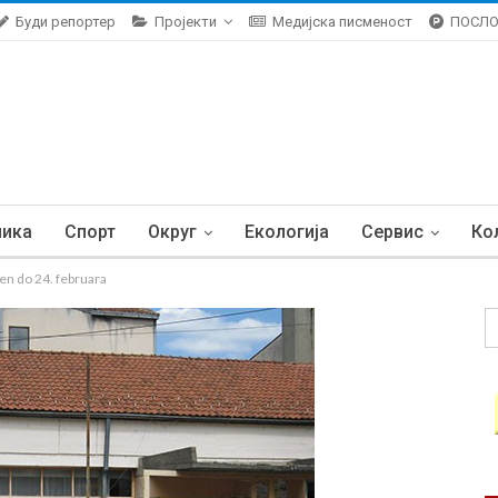
Буди репортер
Пројекти
Медијска писменост
ПОСЛ
ника
Спорт
Округ
Екологија
Сервис
Ко
n do 24. februara