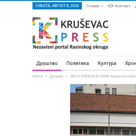
СУБОТА, АВГУСТ 8, 2026
О нама
Контакт
Друштво
Политика
Култура
Хро
Home
Друштво
ZBOG EPIDEMIJE GRIPA: Raspust produže