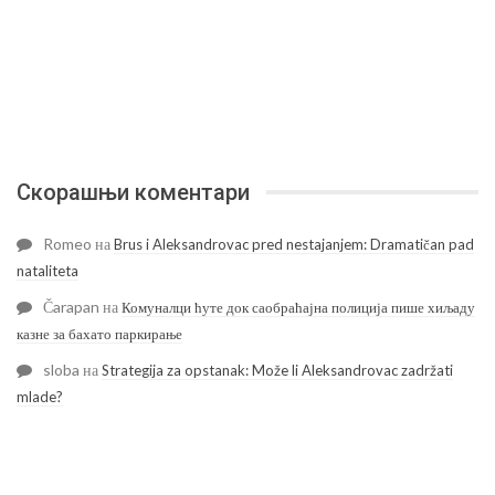
Скорашњи коментари
Romeo
на
Brus i Aleksandrovac pred nestajanjem: Dramatičan pad
nataliteta
Čarapan
на
Комуналци ћуте док саобраћајна полиција пише хиљаду
казне за бахато паркирање
sloba
на
Strategija za opstanak: Može li Aleksandrovac zadržati
mlade?