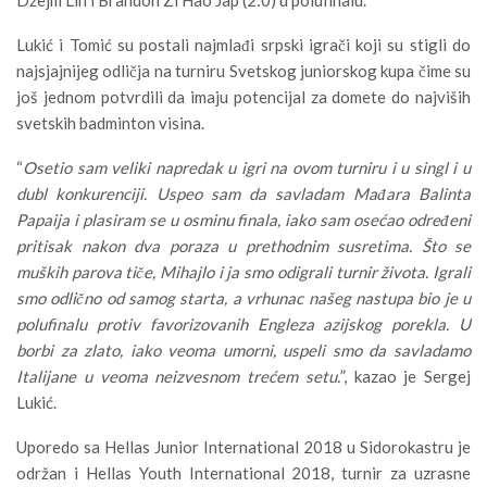
Džejm Lin i Brandon Zi Hao Jap (2:0) u polufinalu.
Lukić i Tomić su postali najmlađi srpski igrači koji su stigli do
najsjajnijeg odličja na turniru Svetskog juniorskog kupa čime su
još jednom potvrdili da imaju potencijal za domete do najviših
svetskih badminton visina.
“
Osetio sam veliki napredak u igri na ovom turniru i u singl i u
dubl konkurenciji. Uspeo sam da savladam Mađara Balinta
Papaija i plasiram se u osminu finala, iako sam osećao određeni
pritisak nakon dva poraza u prethodnim susretima. Što se
muških parova tiče, Mihajlo i ja smo odigrali turnir života. Igrali
smo odlično od samog starta, a vrhunac našeg nastupa bio je u
polufinalu protiv favorizovanih Engleza azijskog porekla. U
borbi za zlato, iako veoma umorni, uspeli smo da savladamo
Italijane u veoma neizvesnom trećem setu.
”, kazao je Sergej
Lukić.
Uporedo sa Hellas Junior International 2018 u Sidorokastru je
održan i Hellas Youth International 2018, turnir za uzrasne