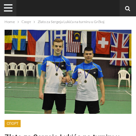
Home
Спорт
Zlato za Sergeja Lukića na turniru u Grčkoj
СПОРТ