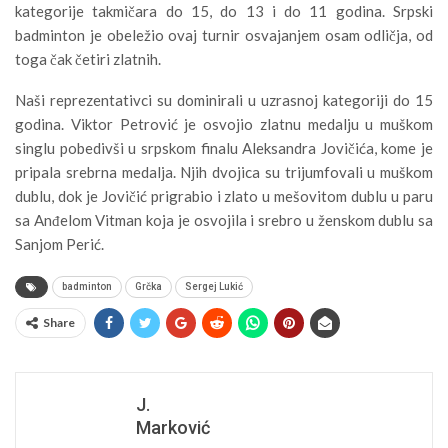
kategorije takmičara do 15, do 13 i do 11 godina. Srpski
badminton je obeležio ovaj turnir osvajanjem osam odličja, od
toga čak četiri zlatnih.
Naši reprezentativci su dominirali u uzrasnoj kategoriji do 15
godina. Viktor Petrović je osvojio zlatnu medalju u muškom
singlu pobedivši u srpskom finalu Aleksandra Jovičića, kome je
pripala srebrna medalja. Njih dvojica su trijumfovali u muškom
dublu, dok je Jovičić prigrabio i zlato u mešovitom dublu u paru
sa Anđelom Vitman koja je osvojila i srebro u ženskom dublu sa
Sanjom Perić.
badminton
Grčka
Sergej Lukić
Share
J.
Marković