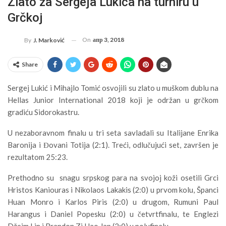
Zlato za Sergeja Lukića na turniru u
Grčkoj
On
апр 3, 2018
By
J. Marković
Share
Sergej Lukić i Mihajlo Tomić osvojili su zlato u muškom dublu na
Hellas Junior International 2018 koji je održan u grčkom
gradiću Sidorokastru.
U nezaboravnom finalu u tri seta savladali su Italijane Enrika
Baronija i Đovani Totija (2:1). Treći, odlučujući set, završen je
rezultatom 25:23.
Prethodno su snagu srpskog para na svojoj koži osetili Grci
Hristos Kaniouras i Nikolaos Lakakis (2:0) u prvom kolu, Španci
Huan Monro i Karlos Piris (2:0) u drugom, Rumuni Paul
Harangus i Daniel Popesku (2:0) u četvrtfinalu, te Englezi