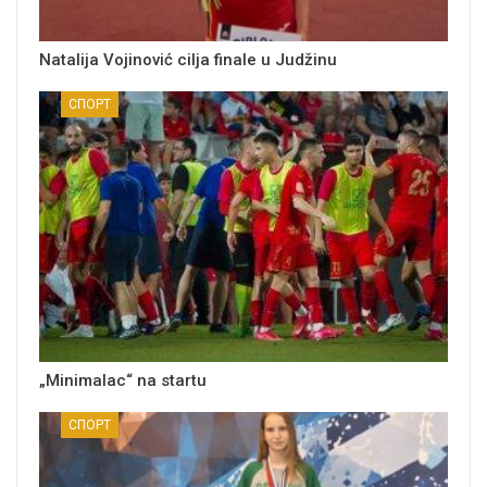
Natalija Vojinović cilja finale u Judžinu
СПОРТ
„Minimalac“ na startu
СПОРТ