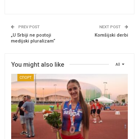
PREV POST
NEXT POST
„U Srbiji ne postoji
Komšijski derbi
medijski pluralizam“
You might also like
All
СПОРТ