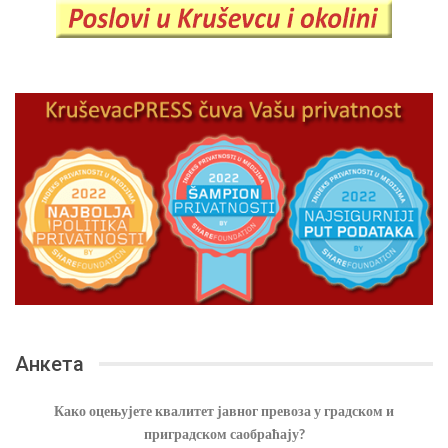
Анкета
Како оцењујете квалитет јавног превоза у градском и
приградском саобраћају?