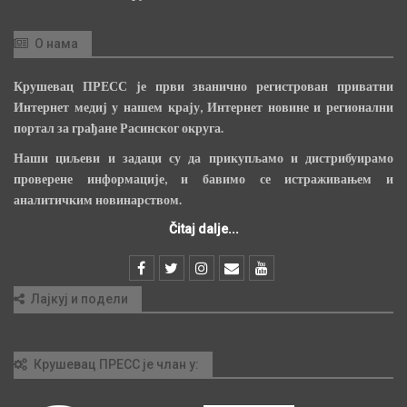
О нама
Крушевац ПРЕСС је први званично регистрован приватни
Интернет медиј у нашем крају, Интернет новине и регионални
портал за грађане Расинског округа.
Наши циљеви и задаци су да прикупљамо и дистрибуирамо
проверене информације, и бавимо се истраживањем и
аналитичким новинарством.
Čitaj dalje...
Лајкуј и подели
Крушевац ПРЕСС је члан у: