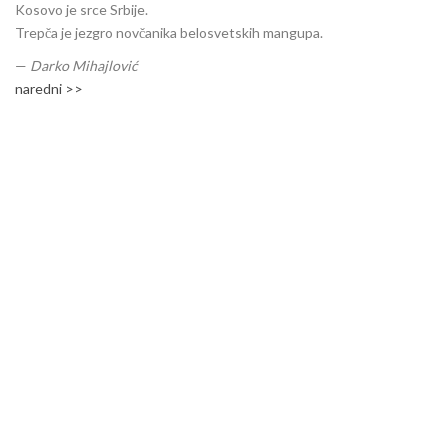
Kosovo je srce Srbije.
Trepča je jezgro novčanika belosvetskih mangupa.
—
Darko Mihajlović
naredni >>