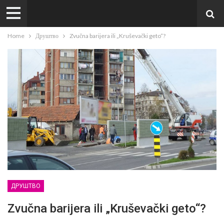
Home
Друштво
Zvučna barijera ili „Kruševački geto“?
ДРУШТВО
Zvučna barijera ili „Kruševački geto“?