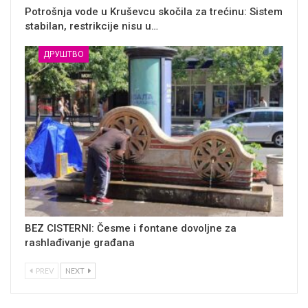
Potrošnja vode u Kruševcu skočila za trećinu: Sistem
stabilan, restrikcije nisu u…
ДРУШТВО
BEZ CISTERNI: Česme i fontane dovoljne za
rashlađivanje građana
PREV
NEXT