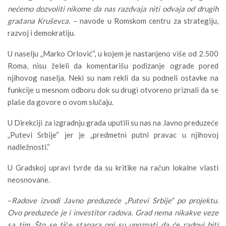
nećemo dozvoliti nikome da nas razdvaja niti odvaja od drugih
građana Kruševca.
– navode u Romskom centru za strategiju,
razvoj i demokratiju.
U naselju „Marko Orlović“, u kojem je nastanjeno više od 2.500
Roma, nisu želeli da komentarišu podizanje ograde pored
njihovog naselja. Neki su nam rekli da su podneli ostavke na
funkcije u mesnom odboru dok su drugi otvoreno priznali da se
plaše da govore o ovom slučaju.
U Direkciji za izgradnju grada uputili su nas na Javno preduzeće
„Putevi Srbije“ jer je „predmetni putni pravac u njihovoj
nadležnosti.“
U Gradskoj upravi tvrde da su kritike na račun lokalne vlasti
neosnovane.
–
Radove izvodi Javno preduzeće „Putevi Srbije“ po projektu.
Ovo preduzeće je i investitor radova. Grad nema nikakve veze
sa tim. Što se tiče stanara oni su upoznati da će radovi biti