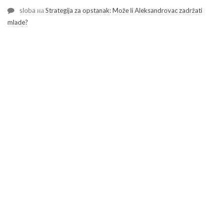
sloba
на
Strategija za opstanak: Može li Aleksandrovac zadržati
mlade?