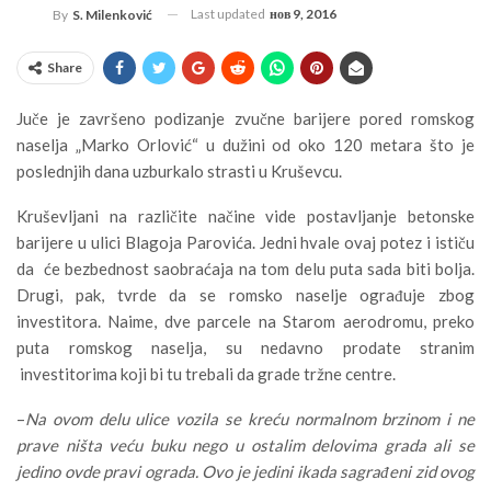
Last updated
нов 9, 2016
By
S. Milenković
Share
Juče je završeno podizanje zvučne barijere pored romskog
naselja „Marko Orlović“ u dužini od oko 120 metara što je
poslednjih dana uzburkalo strasti u Kruševcu.
Kruševljani na različite načine vide postavljanje betonske
barijere u ulici Blagoja Parovića. Jedni hvale ovaj potez i ističu
da će bezbednost saobraćaja na tom delu puta sada biti bolja.
Drugi, pak, tvrde da se romsko naselje ograđuje zbog
investitora. Naime, dve parcele na Starom aerodromu, preko
puta romskog naselja, su nedavno prodate stranim
investitorima koji bi tu trebali da grade tržne centre.
–
Na ovom delu ulice vozila se kreću normalnom brzinom i ne
prave ništa veću buku nego u ostalim delovima grada ali se
jedino ovde pravi ograda. Ovo je jedini ikada sagrađeni zid ovog