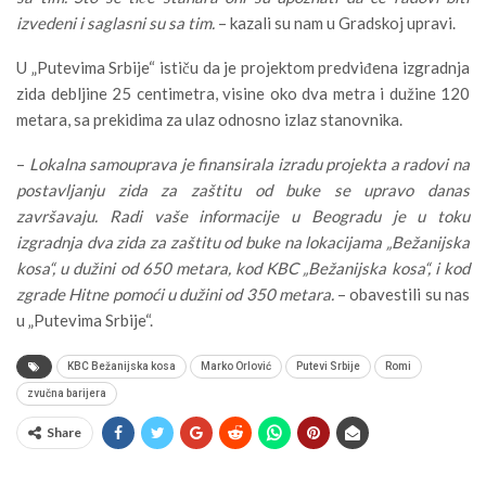
izvedeni i saglasni su sa tim.
– kazali su nam u Gradskoj upravi.
U „Putevima Srbije“ ističu da je projektom predviđena izgradnja
zida debljine 25 centimetra, visine oko dva metra i dužine 120
metara, sa prekidima za ulaz odnosno izlaz stanovnika.
–
Lokalna samouprava je finansirala izradu projekta a radovi na
postavljanju zida za zaštitu od buke se upravo danas
završavaju. Radi vaše informacije u Beogradu je u toku
izgradnja dva zida za zaštitu od buke na lokacijama „Bežanijska
kosa“, u dužini od 650 metara, kod KBC „Bežanijska kosa“, i kod
zgrade Hitne pomoći u dužini od 350 metara.
– obavestili su nas
u „Putevima Srbije“.
KBC Bežanijska kosa
Marko Orlović
Putevi Srbije
Romi
zvučna barijera
Share