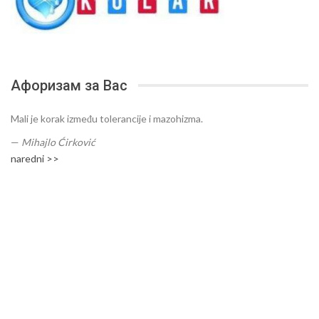
Афоризам за Вас
Mali je korak između tolerancije i mazohizma.
—
Mihajlo Ćirković
naredni >>