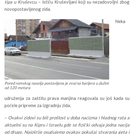
tipa u Kruševcu.
– ističu Kruševljani koji su nezadovoljni zbog
novopostavljenog zida.
Neka
Pored romskog naselja postavljena je zvučna barijera u dužini
od 120 metara
udruženja za zaštitu prava manjina reagovala su još kada su
počele pripreme za izgradnju zida.
–
Ovakvi zidovi su bili prošlost u doba nacizma i hladnog rata a
aktuelni su na Kipru i Izraelu gde se fizički odvaja jedna nacija
od druge. Najošrije osuđujemo ovakav pokušaj stvaranja geta i