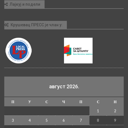
Лајкуј и подели
Крушевац ПРЕСС је члан у:
август 2026.
П
У
С
Ч
П
С
Н
1
2
3
4
5
6
7
8
9