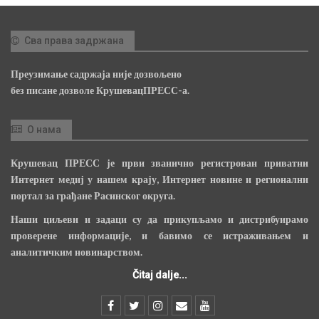
Сва права задржана
Преузимање садржаја није дозвољено
без писане дозволе КрушевацПРЕСС-а.
О нама
Крушевац ПРЕСС је први званично регистрован приватни
Интернет медиј у нашем крају, Интернет новине и регионални
портал за грађане Расинског округа.
Наши циљеви и задаци су да прикупљамо и дистрибуирамо
проверене информације, и бавимо се истраживањем и
аналитичким новинарством.
Čitaj dalje...