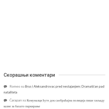
Скорашњи коментари
Romeo
на
Brus i Aleksandrovac pred nestajanjem: Dramatičan pad
nataliteta
Čarapan
на
Комуналци ћуте док саобраћајна полиција пише хиљаду
казне за бахато паркирање