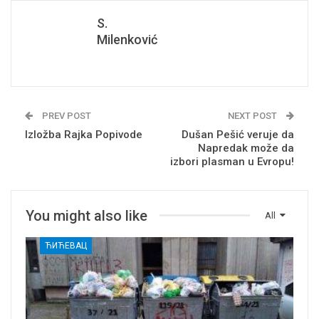
S.
Milenković
PREV POST
NEXT POST
Izložba Rajka Popivode
Dušan Pešić veruje da
Napredak može da
izbori plasman u Evropu!
You might also like
All
ЋИЋЕВАЦ