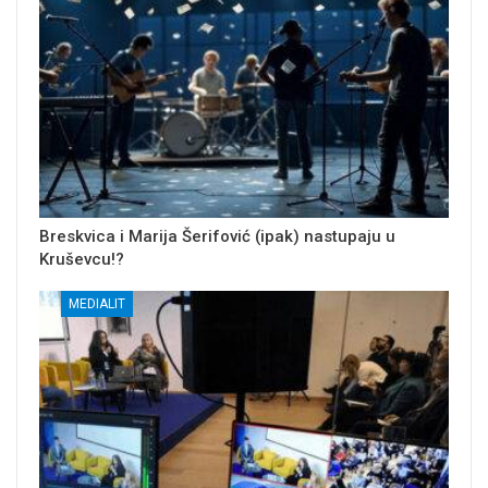
Breskvica i Marija Šerifović (ipak) nastupaju u
Kruševcu!?
MEDIALIT