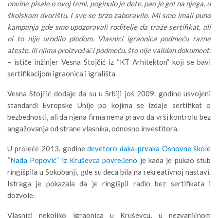
novine pisale o ovoj temi, poginulo je dete, pao je gol na njega, u
školskom dvorištu. I sve se brzo zaboravilo. Mi smo imali puno
kampanja gde smo upozoravali roditelje da traže sertifikat, ali
ni to nije urodilo plodom. Vlasnici igraonica podmeću razne
ateste, ili njima proizvođači podmeću, što nije validan dokument.
– ističe inžinjer Vesna Stojčić iz “KT Arhitekton” koji se bavi
sertifikacijom igraonica i igrališta.
Vesna Stojčić dodaje da su u Srbiji još 2009. godine usvojeni
standardi Evropske Unije po kojima se izdaje sertifikat o
bezbednosti, ali da njena firma nema pravo da vrši kontrolu bez
angažovanja od strane vlasnika, odnosno investitora.
U proleće 2013. godine
devetoro đaka-prvaka Osnovne škole
“Nada Popović” iz Kruševca povređeno
je kada je pukao stub
ringišpila u Sokobanji, gde su deca bila na rekreativnoj nastavi.
Istraga je pokazala da je ringišpil radio bez sertifikata i
dozvole.
Vlasnici nekoliko igraonica u Kruševcu, u nezvaničnom