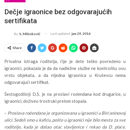
Dečje igraonice bez odgovarajućih
sertifikata
Last updated
јан 29, 2016
By
S. Milenković
Share
Privatna istraga roditelja, čije je dete teško povređeno u
igraonici, pokazala je da da nadležne službe ne kontrolišu ovu
vrstu objekata, a da nijedna igraonica u Kruševcu nema
odgovarajući sertifikat.
Šestogodišnji D.S. je na proslavi rođendana kod drugarice, u
igraonici, doživeo trostruki prelom stopala.
–
Proslava rođendana je organizovana u igraonici u Birčaninovoj
ulici. Sedeli smo u kafiću, pošto u igraonici nije bilo mesta za sve
roditelje, kada je došao otac slavljenice i rekao da D. plače.