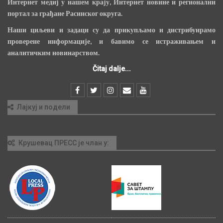
Интернет медиј у нашем крају, Интернет новине и регионални
портал за грађане Расинског округа.
Наши циљеви и задаци су да прикупљамо и дистрибуирамо
проверене информације, и бавимо се истраживањем и
аналитичким новинарством.
Čitaj dalje...
Лајкуј и подели
Крушевац ПРЕСС је члан у: