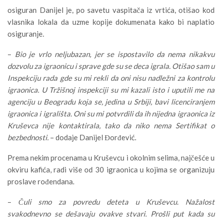
osiguran Danijel je, po savetu vaspitača iz vrtića, otišao kod
vlasnika lokala da uzme kopije dokumenata kako bi naplatio
osiguranje.
–
Bio je vrlo neljubazan, jer se ispostavilo da nema nikakvu
dozvolu za igraonicu i sprave gde su se deca igrala. Otišao sam u
Inspekciju rada gde su mi rekli da oni nisu nadležni za kontrolu
igraonica. U Tržišnoj inspekciji su mi kazali isto i uputili me na
agenciju u Beogradu koja se, jedina u Srbiji, bavi licenciranjem
igraonica i igrališta. Oni su mi potvrdili da ih nijedna igraonica iz
Kruševca nije kontaktirala, tako da niko nema Sertifikat o
bezbednosti.
– dodaje Danijel Đorđević.
Prema nekim procenama u Kruševcu i okolnim selima, najčešće u
okviru kafića, radi više od 30 igraonica u kojima se organizuju
proslave rođendana.
–
Čuli smo za povredu deteta u Kruševcu. Nažalost
svakodnevno se dešavaju ovakve stvari. Prošli put kada su