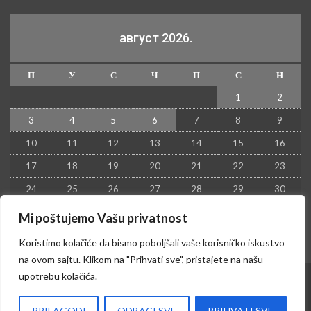
август 2026.
П
У
С
Ч
П
С
Н
1
2
3
4
5
6
7
8
9
10
11
12
13
14
15
16
17
18
19
20
21
22
23
24
25
26
27
28
29
30
31
Mi poštujemo Vašu privatnost
« јул
Koristimo kolačiće da bismo poboljšali vaše korisničko iskustvo
na ovom sajtu. Klikom na "Prihvati sve", pristajete na našu
upotrebu kolačića.
© 2026 - Kruševac PRESS. Sva prava zadržana.
PRILAGODI
ODBACI SVE
PRIHVATI SVE