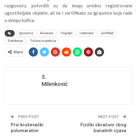
razgovoru, potvrdili su da imaju uredno registrovane
ugostiteljske objekte, ali ne i sertifikate za igraonice koje rade
u sklopu kafića.
igraonica
Kruševac
ringiđpil
rođendan
sertifikat
Sokobanja
Tržišna inspekcija
Share
S.
Milenković
PREV POST
NEXT POST
Prvi kruševački
Fizički obračuni zbog
polumaraton
banalnih izjava