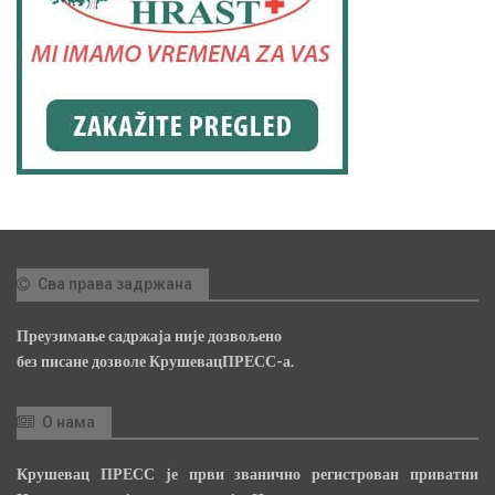
Сва права задржана
Преузимање садржаја није дозвољено
без писане дозволе КрушевацПРЕСС-а.
О нама
Крушевац ПРЕСС је први званично регистрован приватни