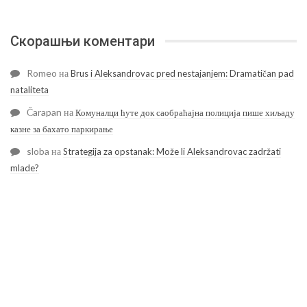
Скорашњи коментари
Romeo
на
Brus i Aleksandrovac pred nestajanjem: Dramatičan pad
nataliteta
Čarapan
на
Комуналци ћуте док саобраћајна полиција пише хиљаду
казне за бахато паркирање
sloba
на
Strategija za opstanak: Može li Aleksandrovac zadržati
mlade?