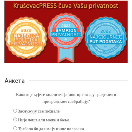
Анкета
Како оцењујете квалитет јавног превоза у градском и
приградском саобраћају?
Заслужују све похвале
Није лоше али може и боље
Требало би да имају више полазака