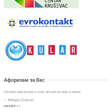
Афоризам за Вас
Otvorio sam prozor u svet, ali svet je ušao u mene.
—
Mihajlo Ćirković
naredni >>