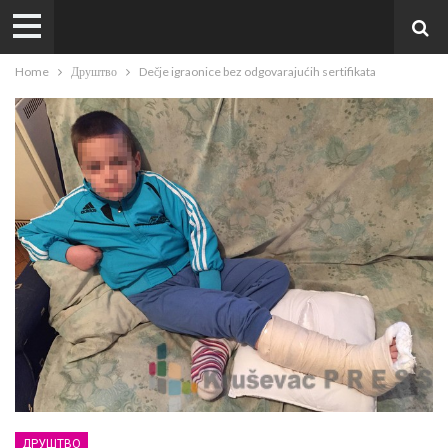
Home
Друштво
Dečje igraonice bez odgovarajućih sertifikata
ДРУШТВО