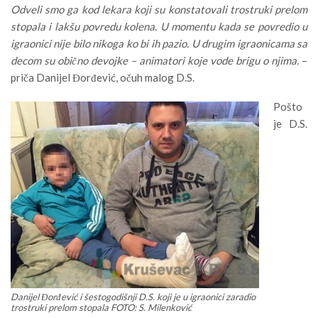
Odveli smo ga kod lekara koji su konstatovali trostruki prelom
stopala i lakšu povredu kolena. U momentu kada se povredio u
igraonici nije bilo nikoga ko bi ih pazio. U drugim igraonicama sa
decom su obično devojke – animatori koje vode brigu o njima.
–
priča Danijel Đorđević, očuh malog D.S.
Pošto
je D.S.
Danijel Đorđević i šestogodišnji D.S. koji je u igraonici zaradio
trostruki prelom stopala FOTO: S. Milenković