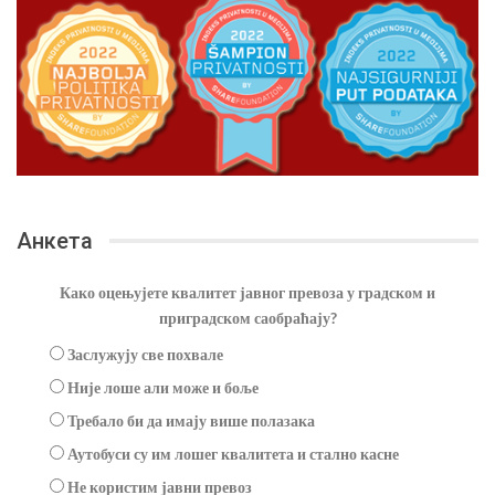
Анкета
Како оцењујете квалитет јавног превоза у градском и
приградском саобраћају?
Заслужују све похвале
Није лоше али може и боље
Требало би да имају више полазака
Аутобуси су им лошег квалитета и стално касне
Не користим јавни превоз