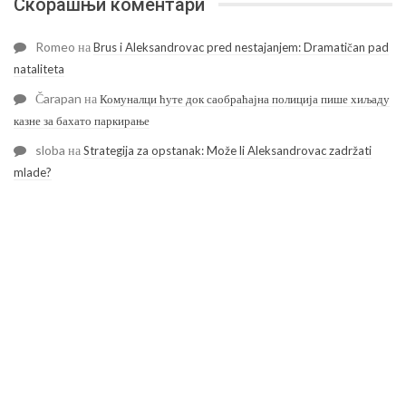
Скорашњи коментари
Romeo
на
Brus i Aleksandrovac pred nestajanjem: Dramatičan pad
nataliteta
Čarapan
на
Комуналци ћуте док саобраћајна полиција пише хиљаду
казне за бахато паркирање
sloba
на
Strategija za opstanak: Može li Aleksandrovac zadržati
mlade?