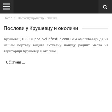
Home
Послови у Крушевцу и околини
Послови у Крушевцу и околини
КрушевацПРЕС и poslovi.infostud.com Вам омогућавају да на
нашем порталу видите актуелну понуду радних места на
територији Крушевца и околине.