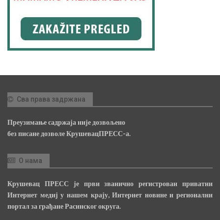
Сва права задржана
Преузимање садржаја није дозвољено
без писане дозволе КрушевацПРЕСС-а.
О нама
Крушевац ПРЕСС је први званично регистрован приватни
Интернет медиј у нашем крају, Интернет новине и регионални
портал за грађане Расинског округа.