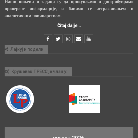
Наши циљеви и задаци су да прикупљамо и дистрибуирамо
проверене информације, и бавимо се истраживањем и
аналитичким новинарством.
Čitaj dalje...
Лајкуј и подели
Крушевац ПРЕСС је члан у:
август 2026.