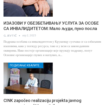
ИЗАЗОВИ У ОБЕЗБЕЂИВАЊУ УСЛУГА ЗА ОСОБЕ
СА ИНВАЛИДИТЕТОМ: Мало људи, пуно посла
апр 2, 2025
G. JEVTIĆ
Подршка особама са инвалидитетом у Крушевцу суочава се са озбиљним
изазовима, како у погледу ресурса, тако и у вези са законодавним
оквирима. Иако постоје организације које пружају подршку, попут
Основне организације глувих и наглувих, и…
ПОДИЗАЊЕ КВАЛИТЕТА УСЛУГА СОЦИЈАЛНЕ ЗАШТИТЕ РАЊИВИХ ГРУПА У КРУШЕВЦУ
CINK započeo realizaciju projekta javnog