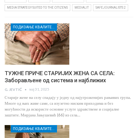
MEDIA STRATEGY SUITED TO THE CITIZENS
MEDIALIT
SAFEJOURNALISTS 2
ПОДИЗАЊЕ КВАЛИТЕТА УСЛУГА СОЦИЈАЛНЕ ЗАШТИТЕ РАЊИВИХ ГРУПА У КРУШЕВЦУ
ТУЖНЕ ПРИЧЕ СТАРИЈИХ ЖЕНА СА СЕЛА:
Заборављене од система и најближих
мај 31, 2025
G. JEVTIĆ
Старије жене на селу спадају у једну од најугроженијих рањивих група.
Многе од њих живе саме, са изузетно ниским приходима и без
могућности да искористе основне услуге здравствене и социјалне
заштите. Мирјана Јањушевић (66) из села…
ПОДИЗАЊЕ КВАЛИТЕТА УСЛУГА СОЦИЈАЛНЕ ЗАШТИТЕ РАЊИВИХ ГРУПА У КРУШЕВЦУ