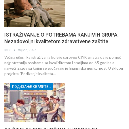
ISTRAŽIVANJE O POTREBAMA RANJIVIH GRUPA:
Nezadovoljni kvalitetom zdravstvene zaštite
мај 27, 2025
M.P.
Većina učesnika istraživanja koje je sproveo CINK smatra da je pomoć
najpotrebnija osobama sa invaliditetom i starijima od 65 godina a
najveći izazov sa kojim se suočavaju je finansijska nesigurnost. U sklopu
projekta “Podizanje kvaliteta…
ПОДИЗАЊЕ КВАЛИТЕТА УСЛУГА СОЦИЈАЛНЕ ЗАШТИТЕ РАЊИВИХ ГРУПА У КРУШЕВЦУ