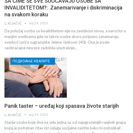
SA ČIME SE SVE SUOČAVAJU OSOBE SA
INVALIDITETOM?: Zanemarivanje i diskriminacija
na svakom koraku
мај 24, 2025
L. KIJAČIĆ
Da položaj osoba sa invaliditetom nije na zavidnom nivou, a naročito u
manjim sredinama gde se takve osobe skoro potpuno zanemaruju,
svedoči i priča sugrađanke Jelene Janković (40). Ona je posle
saobraćajne nesreće zadobila unutrašnje…
ПОДИЗАЊЕ КВАЛИТЕТА УСЛУГА СОЦИЈАЛНЕ ЗАШТИТЕ РАЊИВИХ ГРУПА У КРУШЕВЦУ
Panik taster – uređaj koji spasava živote starijih
мај 19, 2025
L. KIJAČIĆ
Starije osobe koje žive na selu jedna su od najugroženijih ranjivih grupa
kojoj je potreban čitav niz usluga socijalne zaštite kako bi poboljšali