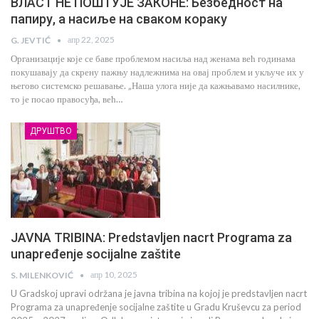
ВЛАСТ НЕ ПОШТУЈЕ ЗАКОНЕ: Безбедност на
папиру, а насиље на сваком кораку
апр 22, 2025
G. JEVTIĆ
Организације које се баве проблемом насиља над женама већ годинама
покушавају да скрену пажњу надлежнима на овај проблем и укључе их у
његово системско решавање. „Наша улога није да кажњавамо насилнике,
то је посао правосуђа, већ…
ДРУШТВО
JAVNA TRIBINA: Predstavljen nacrt Programa za
unapređenje socijalne zaštite
апр 10, 2025
S. MILENKOVIĆ
U Gradskoj upravi održana je javna tribina na kojoj je predstavljen nacrt
Programa za unapređenje socijalne zaštite u Gradu Kruševcu za period