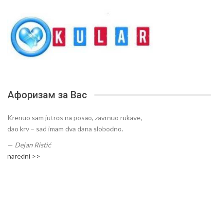
Афоризам за Вас
Krenuo sam jutros na posao, zavrnuo rukave,
dao krv – sad imam dva dana slobodno.
—
Dejan Ristić
naredni >>