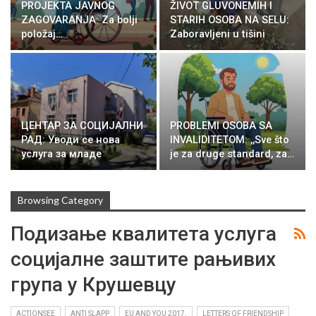
PROJEKTA JAVNOG
ŽIVOT GLUVONEMIH I
ZAGOVARANJA: Za bolji
STARIH OSOBA NA SELU:
položaj…
Zaboravljeni u tišini
ЦЕНТАР ЗА СОЦИЈАЛНИ
PROBLEMI OSOBA SA
РАД: Уводи се нова
INVALIDITETOM: ,,Sve što
услуга за младе
je za druge standard, za…
Browsing Category
Подизање квалитета услуга
социјалне заштите рањивих
група у Крушевцу
ACTIONSEE
ANTI SLAPP
EU AND YOU 2017.
LETTERS OF FRIENDSHIP