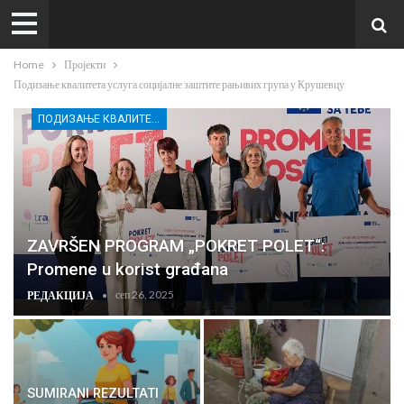
Home
Пројекти
Подизање квалитета услуга социјалне заштите рањивих група у Крушевцу
ПОДИЗАЊЕ КВАЛИТЕТА УСЛУГА СОЦИЈАЛНЕ ЗАШТИТЕ РАЊИВИХ ГРУПА У КРУШЕВЦУ
ZAVRŠEN PROGRAM „POKRET POLET“:
Promene u korist građana
сеп 26, 2025
РЕДАКЦИЈА
SUMIRANI REZULTATI