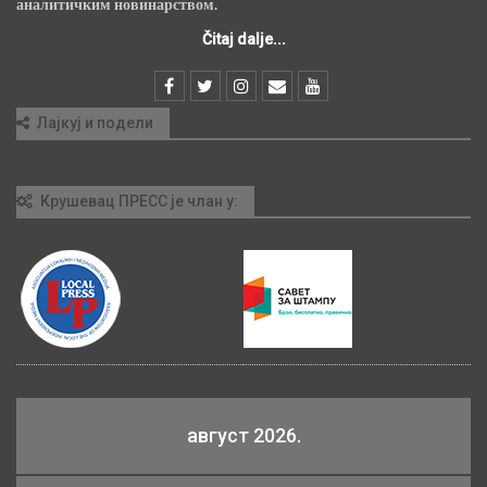
аналитичким новинарством.
Čitaj dalje...
Лајкуј и подели
Крушевац ПРЕСС је члан у:
август 2026.