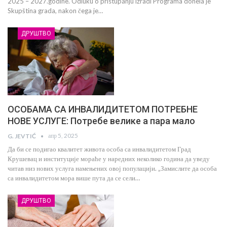
2025 – 2027.godine. Odluku o pristupanju izradi Programa donela je
Skupština grada, nakon čega je…
ДРУШТВО
ОСОБАМА СА ИНВАЛИДИТЕТОМ ПОТРЕБНЕ
НОВЕ УСЛУГЕ: Потребе велике а пара мало
апр 5, 2025
G. JEVTIĆ
Да би се подигао квалитет живота особа са инвалидитетом Град
Крушевац и институције мораће у наредних неколико година да уведу
читав низ нових услуга намењених овој популацији. „Замислите да особа
са инвалидитетом мора више пута да се сели…
ДРУШТВО