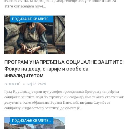
kvalitet života. Kroz projekat ,,Unapređenje usluge Pomoć u kući za
stare korišćenjem nove…
ПОДИЗАЊЕ КВАЛИТЕТА УСЛУГА СОЦИЈАЛНЕ ЗАШТИТЕ РАЊИВИХ ГРУПА У КРУШЕВЦУ
ПРОГРАМ УНАПРЕЂЕЊА СОЦИЈАЛНЕ ЗАШТИТЕ:
Фокус на децу, старије и особе са
инвалидитетом
мај 13, 2025
G. JEVTIĆ
Град Крушевац је први пут усвојио трогодишњи Програм унапређења
социјалне заштите, који по структури и садржају има тежину стратешког
документа. Како објашњава Зорана Павловић, шефица Службе за
социјалну и здравствену заштиту, документ је…
ПОДИЗАЊЕ КВАЛИТЕТА УСЛУГА СОЦИЈАЛНЕ ЗАШТИТЕ РАЊИВИХ ГРУПА У КРУШЕВЦУ