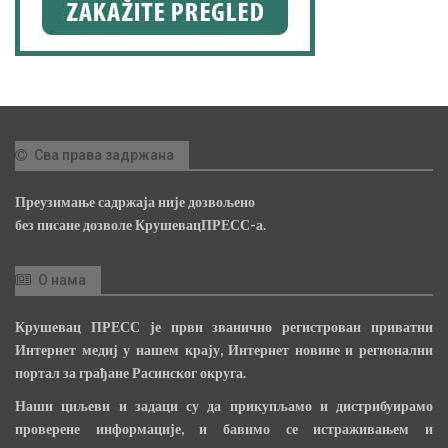
Сва права задржана
Преузимање садржаја није дозвољено
без писане дозволе КрушевацПРЕСС-а.
О нама
Крушевац ПРЕСС је први званично регистрован приватни
Интернет медиј у нашем крају, Интернет новине и регионални
портал за грађане Расинског округа.
Наши циљеви и задаци су да прикупљамо и дистрибуирамо
проверене информације, и бавимо се истраживањем и