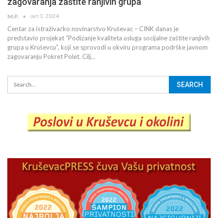
zagovaranja zaštite ranjivih grupa
окт 3, 2024
M.P.
Centar za istraživačko novinarstvo Kruševac – CINK danas je
predstavio projekat “Podizanje kvaliteta usluga socijalne zaštite ranjivih
grupa u Kruševcu”, koji se sprovodi u okviru programa podrške javnom
zagovaranju Pokret Polet. Cilj…