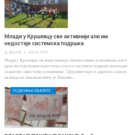
Млади у Крушевцу све активнији али им
недостаје системска подршка
апр 30, 2025
G. JEVTIĆ
Млади у Крушевцу све више показују интересовање за активизам, али и
даље постоји велики недостатак услуга и системске подршке неопходне
за њихово самостално оснаживање. "Документ који се директно односи
на младе на локалном нивоу је Локални…
ПОДИЗАЊЕ КВАЛИТЕТА УСЛУГА СОЦИЈАЛНЕ ЗАШТИТЕ РАЊИВИХ ГРУПА У КРУШЕВЦУ