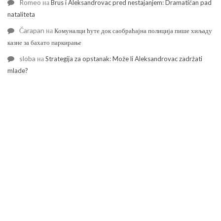
Romeo
на
Brus i Aleksandrovac pred nestajanjem: Dramatičan pad
nataliteta
Čarapan
на
Комуналци ћуте док саобраћајна полиција пише хиљаду
казне за бахато паркирање
sloba
на
Strategija za opstanak: Može li Aleksandrovac zadržati
mlade?