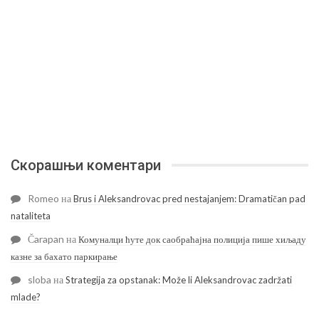
Скорашњи коментари
Romeo
на
Brus i Aleksandrovac pred nestajanjem: Dramatičan pad
nataliteta
Čarapan
на
Комуналци ћуте док саобраћајна полиција пише хиљаду
казне за бахато паркирање
sloba
на
Strategija za opstanak: Može li Aleksandrovac zadržati
mlade?