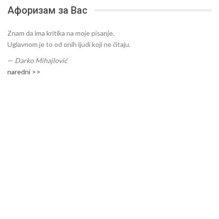
Афоризам за Вас
Znam da ima kritika na moje pisanje.
Uglavnom je to od onih ljudi koji ne čitaju.
—
Darko Mihajlović
naredni >>