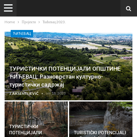
Home
Пројекти
Ћићевац 2023.
ЋИЋЕВАЦ
ТУРИСТИЧКИ ПОТЕНЦИЈАЛИ ОПШТИНЕ
ЋИЋЕВАЦ: Разноврстан културно-
туристички садржај
сеп 18, 2023
J. AKSENTIJEVIĆ
ТУРИСТИЧКИ
ПОТЕНЦИЈАЛИ
TURISTIČKI POTENCIJALI