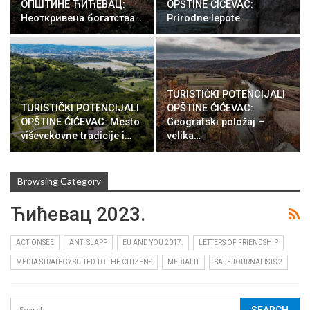
ОПШТИНЕ ЋИЋЕВАЦ:
OPŠTINE ĆIĆEVAC:
Неоткривена богатства…
Prirodne lepote
TURISTIČKI POTENCIJALI
TURISTIČKI POTENCIJALI
OPŠTINE ĆIĆEVAC:
OPŠTINE ĆIĆEVAC: Mesto
Geografski položaj –
viševekovne tradicije i…
velika…
Browsing Category
Ћићевац 2023.
ACTIONSEE
ANTI SLAPP
EU AND YOU 2017.
LETTERS OF FRIENDSHIP
MEDIA STRATEGY SUITED TO THE CITIZENS
MEDIALIT
SAFEJOURNALISTS 2