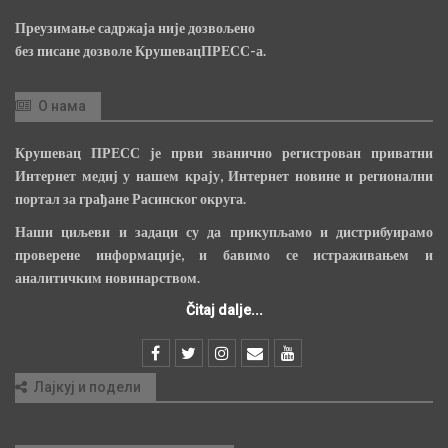
Преузимање садржаја није дозвољено
без писане дозволе КрушевацПРЕСС-а.
О нама
Крушевац ПРЕСС је први званично регистрован приватни
Интернет медиј у нашем крају, Интернет новине и регионални
портал за грађане Расинског округа.
Наши циљеви и задаци су да прикупљамо и дистрибуирамо
проверене информације, и бавимо се истраживањем и
аналитичким новинарством.
Čitaj dalje...
Лајкуј и подели