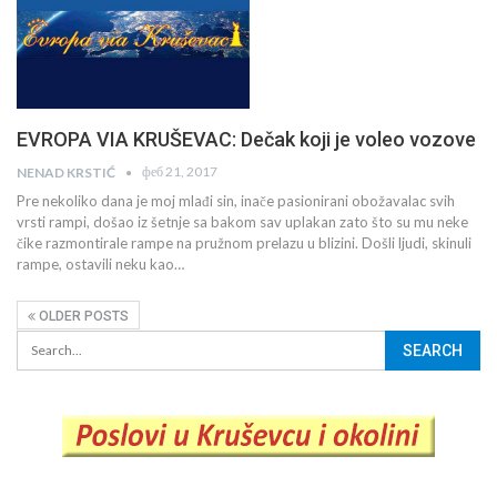
EVROPA VIA KRUŠEVAC: Dečak koji je voleo vozove
феб 21, 2017
NENAD KRSTIĆ
Pre nekoliko dana je moj mlađi sin, inače pasionirani obožavalac svih
vrsti rampi, došao iz šetnje sa bakom sav uplakan zato što su mu neke
čike razmontirale rampe na pružnom prelazu u blizini. Došli ljudi, skinuli
rampe, ostavili neku kao…
OLDER POSTS