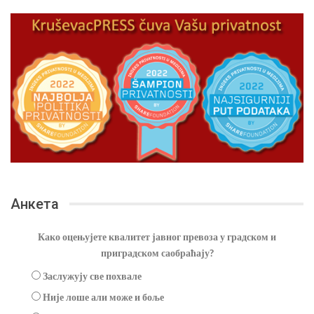
Анкета
Како оцењујете квалитет јавног превоза у градском и
приградском саобраћају?
Заслужују све похвале
Није лоше али може и боље