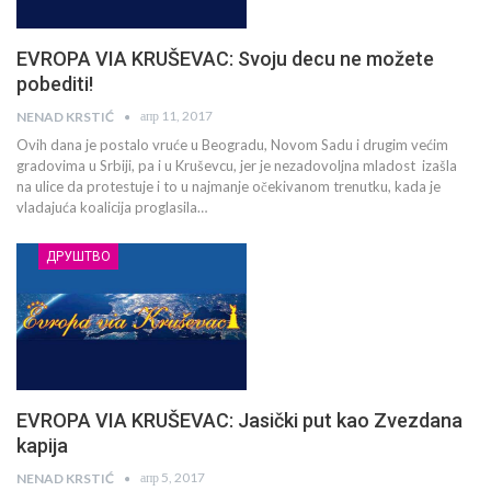
EVROPA VIA KRUŠEVAC: Svoju decu ne možete
pobediti!
апр 11, 2017
NENAD KRSTIĆ
Ovih dana je postalo vruće u Beogradu, Novom Sadu i drugim većim
gradovima u Srbiji, pa i u Kruševcu, jer je nezadovoljna mladost izašla
na ulice da protestuje i to u najmanje očekivanom trenutku, kada je
vladajuća koalicija proglasila…
ДРУШТВО
EVROPA VIA KRUŠEVAC: Jasički put kao Zvezdana
kapija
апр 5, 2017
NENAD KRSTIĆ