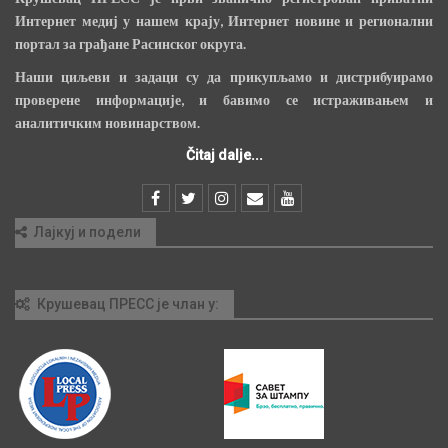
Интернет медиј у нашем крају, Интернет новине и регионални
портал за грађане Расинског округа.
Наши циљеви и задаци су да прикупљамо и дистрибуирамо
проверене информације, и бавимо се истраживањем и
аналитичким новинарством.
Čitaj dalje...
Лајкуј и подели
Крушевац ПРЕСС је члан у: