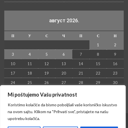
август 2026.
П
У
С
Ч
П
С
Н
1
2
3
4
5
6
7
8
9
10
11
12
13
14
15
16
17
18
19
20
21
22
23
24
25
26
27
28
29
30
31
Mi poštujemo Vašu privatnost
« јул
Koristimo kolačiće da bismo poboljšali vaše korisničko iskustvo
na ovom sajtu. Klikom na "Prihvati sve", pristajete na našu
upotrebu kolačića.
© 2026 - Kruševac PRESS. Sva prava zadržana.