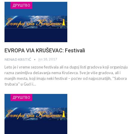
ДРУШТВО
EVROPA VIA KRUŠEVAC: Festivali
јул 18, 2017
NENAD KRSTIĆ
Leto je i vreme sezone festivala ali na dugoj listi gradova koji organizuju
razna zanimljiva dešavanja nema Kruševca. Sve je više gradova, ali i
manjih mesta, koji imaju neki festival – počev od najpoznatijih, ''Sabora
trubača'' u Guči i…
ДРУШТВО