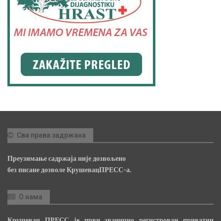
Сва права задржана
Преузимање садржаја није дозвољено
без писане дозволе КрушевацПРЕСС-а.
О нама
Крушевац ПРЕСС је први званично регистрован приватни