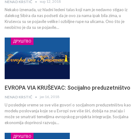
мар 12, 2018
NENAD KRSTIĆ
Nekako iznenada, uz hladni ledeni talas koji nam je nedavno stigao iz
dalekog Sibira da nas podseti da je ovo za nama ipak bila zima, u
Kruševcu su se pojavile velike i ozbiljne rupe na ulicama. Ono što je
neobično je da su se pojavile…
ДРУШТВО
EVROPA VIA KRUŠEVAC: Socijalno preduzetništvo
јан 16, 2018
NENAD KRSTIĆ
U poslednje vreme se sve više govori o socijalnom preduzetništvu kao
modelu poslovanja koje se u Evropi sve više širi, dobija na značaju i
može se smatrati temeljima evropskog projekta integracije. Socijalna
ekonomija doprinosi razvoju…
ДРУШТВО