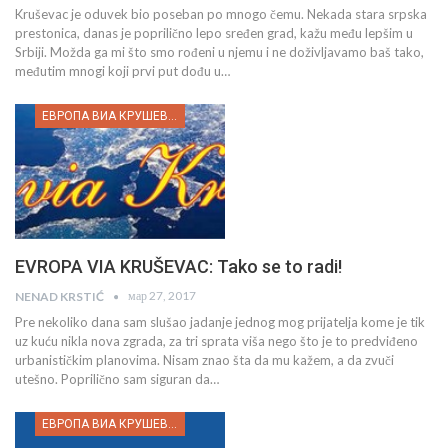
Kruševac je oduvek bio poseban po mnogo čemu. Nekada stara srpska
prestonica, danas je poprilično lepo sređen grad, kažu među lepšim u
Srbiji. Možda ga mi što smo rođeni u njemu i ne doživljavamo baš tako,
međutim mnogi koji prvi put dođu u…
ЕВРОПА ВИА КРУШЕВАЦ
EVROPA VIA KRUŠEVAC: Tako se to radi!
мар 27, 2017
NENAD KRSTIĆ
Pre nekoliko dana sam slušao jadanje jednog mog prijatelja kome je tik
uz kuću nikla nova zgrada, za tri sprata viša nego što je to predviđeno
urbanističkim planovima. Nisam znao šta da mu kažem, a da zvuči
utešno. Poprilično sam siguran da…
ЕВРОПА ВИА КРУШЕВАЦ