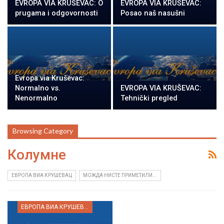
EVROPA VIA KRUŠEVAC: O
EVROPA VIA KRUŠEVAC:
prugama i odgovornosti
Posao naš nasušni
Evropa via Kruševac:
Normalno vs.
EVROPA VIA KRUŠEVAC:
Nenormalno
Tehnički pregled
Browsing Category
Колумне
ЕВРОПА ВИА КРУШЕВАЦ
МОЖДА НИСТЕ ПРИМЕТИЛИ...
ЕВРОПА ВИА КРУШЕВАЦ