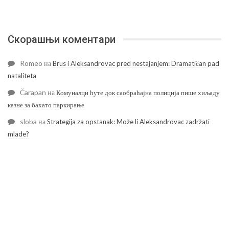
Скорашњи коментари
Romeo
на
Brus i Aleksandrovac pred nestajanjem: Dramatičan pad
nataliteta
Čarapan
на
Комуналци ћуте док саобраћајна полиција пише хиљаду
казне за бахато паркирање
sloba
на
Strategija za opstanak: Može li Aleksandrovac zadržati
mlade?