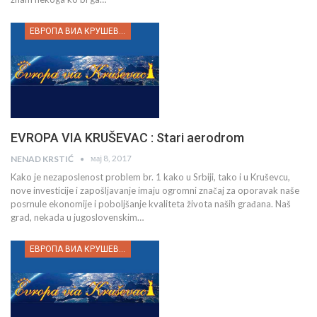
ЕВРОПА ВИА КРУШЕВАЦ
EVROPA VIA KRUŠEVAC : Stari aerodrom
мај 8, 2017
NENAD KRSTIĆ
Kako je nezaposlenost problem br. 1 kako u Srbiji, tako i u Kruševcu,
nove investicije i zapošljavanje imaju ogromni značaj za oporavak naše
posrnule ekonomije i poboljšanje kvaliteta života naših građana. Naš
grad, nekada u jugoslovenskim…
ЕВРОПА ВИА КРУШЕВАЦ