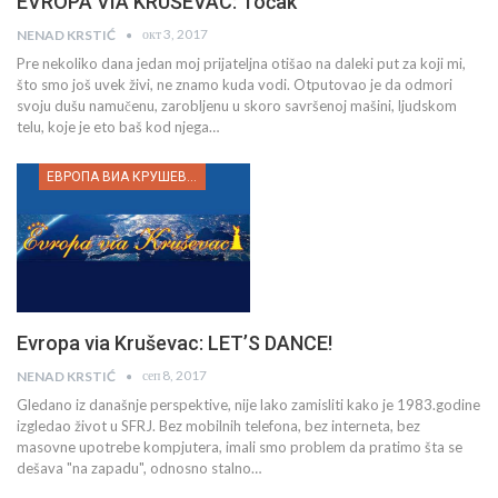
EVROPA VIA KRUŠEVAC: Točak
окт 3, 2017
NENAD KRSTIĆ
Pre nekoliko dana jedan moj prijateljna otišao na daleki put za koji mi,
što smo još uvek živi, ne znamo kuda vodi. Otputovao je da odmori
svoju dušu namučenu, zarobljenu u skoro savršenoj mašini, ljudskom
telu, koje je eto baš kod njega…
ЕВРОПА ВИА КРУШЕВАЦ
Evropa via Kruševac: LET’S DANCE!
сеп 8, 2017
NENAD KRSTIĆ
Gledano iz današnje perspektive, nije lako zamisliti kako je 1983.godine
izgledao život u SFRJ. Bez mobilnih telefona, bez interneta, bez
masovne upotrebe kompjutera, imali smo problem da pratimo šta se
dešava "na zapadu", odnosno stalno…