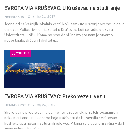
EVROPA VIA KRUŠEVAC: U Kruševac na studiranje
јун 21, 2017
NENAD KRSTIĆ
Jedna od najvažnijih lokalnih vesti, koju sam čuo u skorije vreme, je da je
osnovan Poljoprivredni fakultet u Kruševcu, koji će raditi u okviru
Univerziteta u Nišu. Konačno smo dobili nešto što nam je stvarno
nedostajalo, državni fakultet u…
ДРУШТВО
EVROPA VIA KRUŠEVAC: Preko veze u vezu
мај 26, 2017
NENAD KRSTIĆ
Skoro da ne prodje dan, a da me ne nazove neki prijatelj, poznanik ili
neka meni anonimna osoba koja traži vezu da bi završila neki posao –
kod lekara, u nekoj instituciji ili gde već. Pitanja su uglavnom slična – da li
znam nekoga ko bi ga…