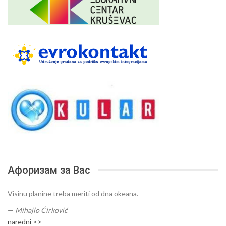
Афоризам за Вас
Visinu planine treba meriti od dna okeana.
—
Mihajlo Ćirković
naredni >>