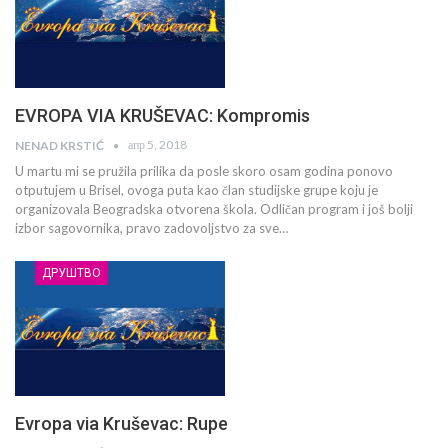
EVROPA VIA KRUŠEVAC: Kompromis
апр 5, 2018
NENAD KRSTIĆ
U martu mi se pružila prilika da posle skoro osam godina ponovo
otputujem u Brisel, ovoga puta kao član studijske grupe koju je
organizovala Beogradska otvorena škola. Odličan program i još bolji
izbor sagovornika, pravo zadovoljstvo za sve…
ДРУШТВО
Evropa via Kruševac: Rupe