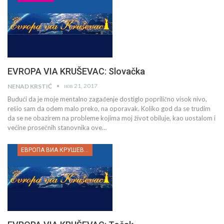
EVROPA VIA KRUŠEVAC: Slovačka
нов 21, 2017
NENAD KRSTIĆ
Budući da je moje mentalno zagađenje dostiglo poprilično visok nivo,
rešio sam da odem malo preko, na oporavak. Koliko god da se trudim
da se ne obazirem na probleme kojima moj život obiluje, kao uostalom i
većine prosečnih stanovnika ove…
ЕВРОПА ВИА КРУШЕВАЦ