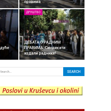
правима
ДРУШТВО
ДЕБАТА О РАДНИМ
удуће
ПРАВИМА: Синдикати
издали раднике!