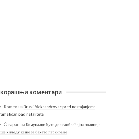
корашњи коментари
Romeo
на
Brus i Aleksandrovac pred nestajanjem:
ramatičan pad nataliteta
Čarapan
на
Комуналци ћуте док саобраћајна полиција
ише хиљаду казне за бахато паркирање