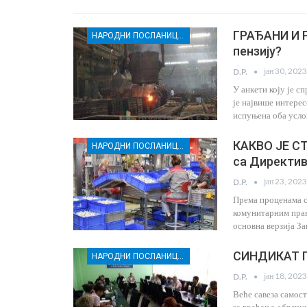
ГРАЂАНИ И Р
НАРОДНИ ПОСЛАНИЦИ И ГРАЂАНИ РАСИНСКОГ ОКРУГА ЗАЈЕДНО ЗА БОЉА РАДНА ПРАВА
пензију?
јан 30, 2023
D.P.
У анкети коју је 
је највише интерес
испуњена оба усло
КАКВО ЈЕ С
НАРОДНИ ПОСЛАНИЦИ И ГРАЂАНИ РАСИНСКОГ ОКРУГА ЗАЈЕДНО ЗА БОЉА РАДНА ПРАВА
са Директи
јан 23, 2023
D.P.
Према проценама с
комунитарним прав
основна верзија За
СИНДИКАТ П
НАРОДНИ ПОСЛАНИЦИ И ГРАЂАНИ РАСИНСКОГ ОКРУГА ЗАЈЕДНО ЗА БОЉА РАДНА ПРАВА
јан 18, 2023
D.P.
Веће савеза самос