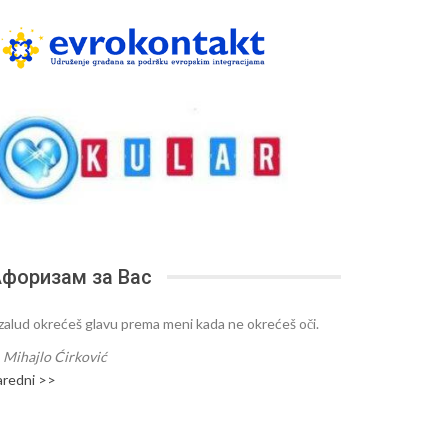
форизам за Вас
zalud okrećeš glavu prema meni kada ne okrećeš oči.
—
Mihajlo Ćirković
aredni >>