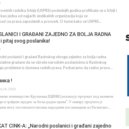
2
svetnih radnika Srbije (USPRS) poslednjih godina profilisala se u Srbiji i
ao jedna od najjačih sindikalnih organizacija koja se
ri za prava zaposlenih u prosveti. O tome kako se USPRS…
SLANICI I GRAĐANI ZAJEDNO ZA BOLJA RADNA
i pitaj svog poslanika!
2
dni poslanici i građani Rasinskog okruga zajedno za bolja radna
dstakne građane da se obrate narodnim poslanicima iz Rasinskog
aju probleme iz domena radnih prava. Podsećamo da radno pravo…
ика !
ец 14, 2022
вачко новинарство Крушевац (ЦИНК) реализује пројекат под називом
 и грађани заједно за боља радна права". У оквиру пројекта је
ђани могу постављати питања народним посланицима из Расинског…
T CINK-A: „Narodni poslanici i građani zajedno