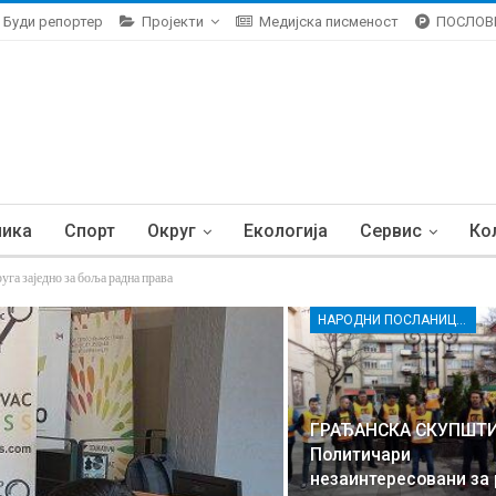
Буди репортер
Пројекти
Медијска писменост
ПОСЛОВ
ника
Спорт
Округ
Екологија
Сервис
Ко
уга заједно за боља радна права
НАРОДНИ ПОСЛАНИЦИ И ГРАЂАНИ РАСИНСКОГ ОКРУГА ЗАЈЕДНО ЗА БОЉА РАДНА ПРАВА
ГРАЂАНСКА СКУПШТИ
Политичари
незаинтересовани за