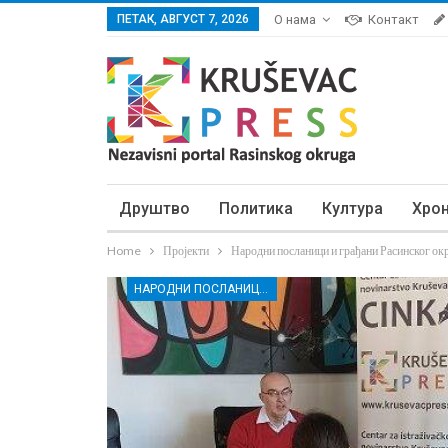
ПЕТАК, АВГУСТ 7, 2026
О нама
Контакт
Друштво
Политика
Култура
Хро
Home
Пројекти
Народни посланици и грађани Расинског окр
НАРОДНИ ПОСЛАНИЦИ И ГРАЂАНИ РАСИНСКОГ ОКРУГА ЗАЈЕДНО ЗА БОЉА РАДНА ПРАВА