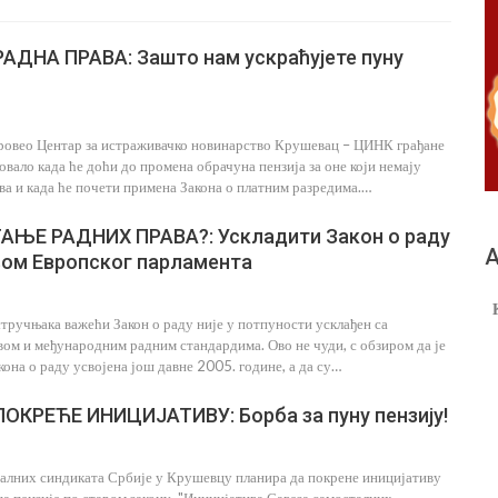
АДНА ПРАВА: Зашто нам ускраћујете пуну
спровео Центар за истраживачко новинарство Крушевац – ЦИНК грађане
овало када ће доћи до промена обрачуна пензија за оне који немају
ва и када ће почети примена Закона о платним разредима.…
ТАЊЕ РАДНИХ ПРАВА?: Ускладити Закон о раду
А
вом Европског парламента
тручњака важећи Закон о раду није у потпуности усклађен са
ом и међународним радним стандардима. Ово не чуди, с обзиром да је
кона о раду усвојена још давне 2005. године, а да су…
ОКРЕЋЕ ИНИЦИЈАТИВУ: Борба за пуну пензију!
талних синдиката Србије у Крушевцу планира да покрене иницијативу