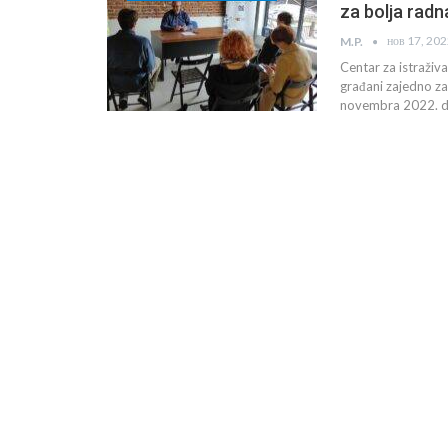
za bolja radn
нов 17, 20
M.P.
Centar za istraživ
građani zajedno za
novembra 2022. do