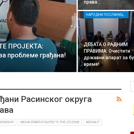
права…
НАРОДНИ ПОСЛАНИЦИ И ГРАЂАНИ РАСИНСКОГ ОКРУГА ЗАЈЕДНО ЗА БОЉА РАДНА ПРАВА
ДЕБАТА О РАДНИМ
Е ПРОЈЕКТА:
ПРАВИМА: Очистити
за проблеме грађана!
државни апарат за б
време!
ђани Расинског округа
рава
RIENDSHIP
MEDIA STRATEGY SUITED TO THE CITIZENS
MEDIALIT