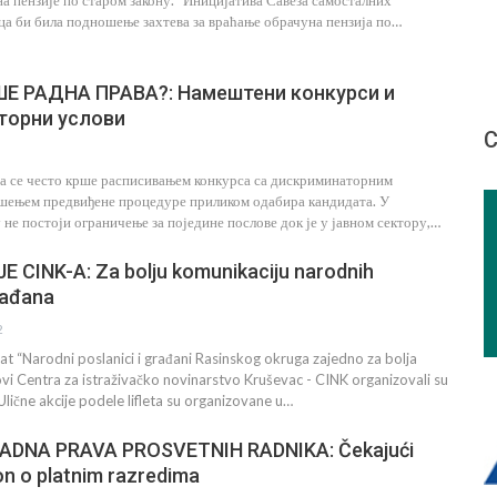
а пензије по старом закону. "Иницијатива Савеза самосталних
а би била подношење захтева за враћање обрачуна пензија по…
ШЕ РАДНА ПРАВА?: Намештени конкурси и
торни услови
С
на се често крше расписивањем конкурса са дискриминаторним
шењем предвиђене процедуре приликом одабира кандидата. У
не постоји ограничење за поједине послове док је у јавном сектору,…
E CINK-A: Za bolju komunikaciju narodnih
rađana
2
t “Narodni poslanici i građani Rasinskog okruga zajedno za bolja
vi Centra za istraživačko novinarstvo Kruševac - CINK organizovali su
. Ulične akcije podele lifleta su organizovane u…
DNA PRAVA PROSVETNIH RADNIKA: Čekajući
n o platnim razredima