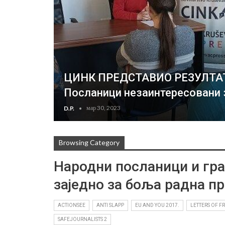
ЦИНК ПРЕДСТАВИО РЕЗУЛТАТ
Посланици незаинтересовани 
мар 30, 2023
D.P.
Browsing Category
Народни посланици и гра
заједно за боља радна п
ACTIONSEE
ANTI SLAPP
EU AND YOU 2017.
LETTERS OF F
SAFEJOURNALISTS 2