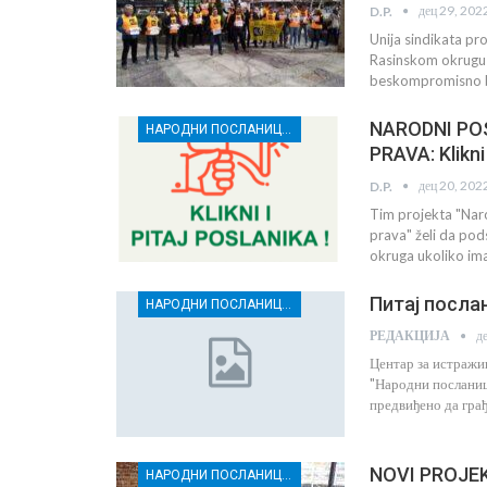
дец 29, 202
D.P.
Unija sindikata pro
Rasinskom okrugu k
beskompromisno bo
NARODNI PO
НАРОДНИ ПОСЛАНИЦИ И ГРАЂАНИ РАСИНСКОГ ОКРУГА ЗАЈЕДНО ЗА БОЉА РАДНА ПРАВА
PRAVA: Klikni 
дец 20, 202
D.P.
Tim projekta "Naro
prava" želi da po
okruga ukoliko im
Питај послан
НАРОДНИ ПОСЛАНИЦИ И ГРАЂАНИ РАСИНСКОГ ОКРУГА ЗАЈЕДНО ЗА БОЉА РАДНА ПРАВА
д
РЕДАКЦИЈА
Центар за истражи
"Народни посланици
предвиђено да гра
NOVI PROJEKA
НАРОДНИ ПОСЛАНИЦИ И ГРАЂАНИ РАСИНСКОГ ОКРУГА ЗАЈЕДНО ЗА БОЉА РАДНА ПРАВА