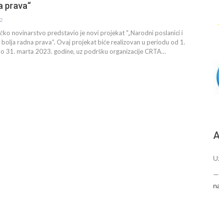
a prava“
22
ačko novinarstvo predstavio je novi projekat "„Narodni poslanici i
 bolja radna prava“. Ovaj projekat biće realizovan u periodu od 1.
 31. marta 2023. godine, uz podršku organizacije CRTA…
А
U
n