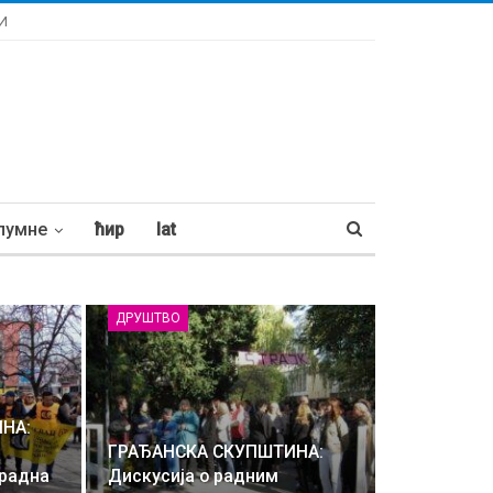
И
лумне
ћир
lat
ДРУШТВО
НА:
ГРАЂАНСКА СКУПШТИНА:
 радна
Дискусија о радним