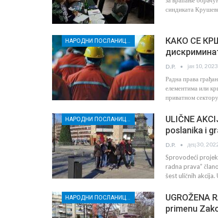
за враћање обрачун
синдиката Крушевц
КАКО СЕ КР
НАРОДНИ ПОСЛАНИЦИ И ГРАЂАНИ РАСИНСКОГ ОКРУГА ЗАЈЕДНО ЗА БОЉА РАДНА ПРАВА
дискримина
јан 10, 2023
D.P.
Радна права грађа
елементима или кр
приватном сектору 
ULIČNE AKCIJ
НАРОДНИ ПОСЛАНИЦИ И ГРАЂАНИ РАСИНСКОГ ОКРУГА ЗАЈЕДНО ЗА БОЉА РАДНА ПРАВА
poslanika i g
дец 30, 202
D.P.
Sprovodeći projeka
radna prava” člano
šest uličnih akcija
UGROŽENA RA
НАРОДНИ ПОСЛАНИЦИ И ГРАЂАНИ РАСИНСКОГ ОКРУГА ЗАЈЕДНО ЗА БОЉА РАДНА ПРАВА
primenu Zako