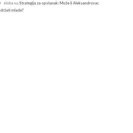
sloba
на
Strategija za opstanak: Može li Aleksandrovac
adržati mlade?