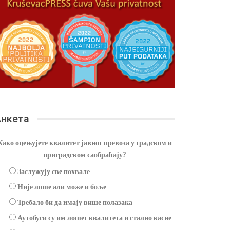
нкета
Како оцењујете квалитет јавног превоза у градском и
приградском саобраћају?
Заслужују све похвале
Није лоше али може и боље
Требало би да имају више полазака
Аутобуси су им лошег квалитета и стално касне