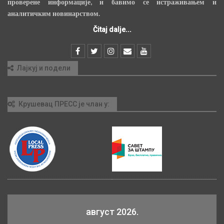
проверене информације, и бавимо се истраживањем и
аналитичким новинарством.
Čitaj dalje...
Лајкуј и подели
Крушевац ПРЕСС је члан у:
август 2026.