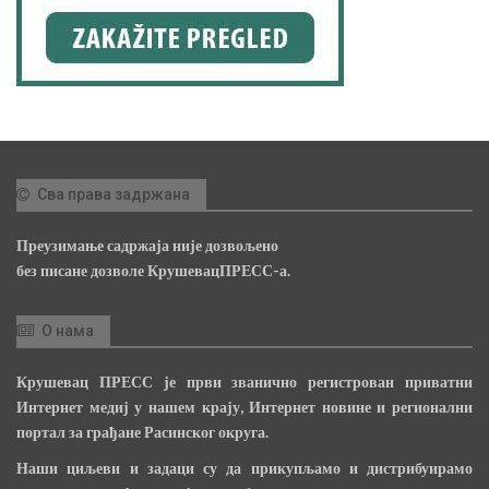
Сва права задржана
Преузимање садржаја није дозвољено
без писане дозволе КрушевацПРЕСС-а.
О нама
Крушевац ПРЕСС је први званично регистрован приватни
Интернет медиј у нашем крају, Интернет новине и регионални
портал за грађане Расинског округа.
Наши циљеви и задаци су да прикупљамо и дистрибуирамо