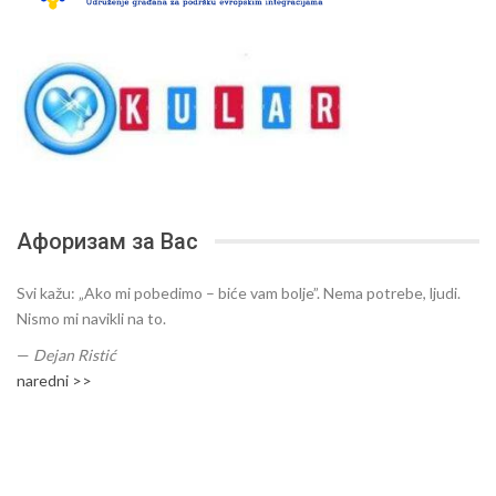
Афоризам за Вас
Svi kažu: „Ako mi pobedimo – biće vam bolje”. Nema potrebe, ljudi.
Nismo mi navikli na to.
—
Dejan Ristić
naredni >>