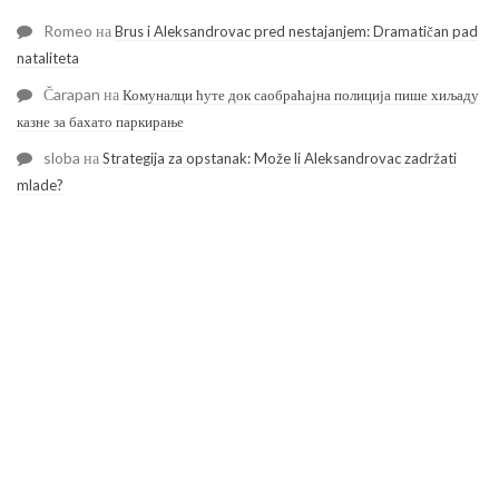
Romeo
на
Brus i Aleksandrovac pred nestajanjem: Dramatičan pad
nataliteta
Čarapan
на
Комуналци ћуте док саобраћајна полиција пише хиљаду
казне за бахато паркирање
sloba
на
Strategija za opstanak: Može li Aleksandrovac zadržati
mlade?