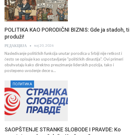
POLITIKA KAO PORODIČNI BIZNIS: Gde ja stadoh, ti
produži!
мај 20, 2026
РЕДАКЦИЈА
Nasleđivanje političkih funkcija unutar porodica u Srbiji nije retkost i
često se opisuje kao uspostavljanje "političkih dinastija". Ovi primeri
obuhvataju kako direktno preuzimanje liderskih pozicija, tako i
postepeno uvođenje dece u…
ПОЛИТИКА
SAOPŠTENJE STRANKE SLOBODE I PRAVDE: Ko