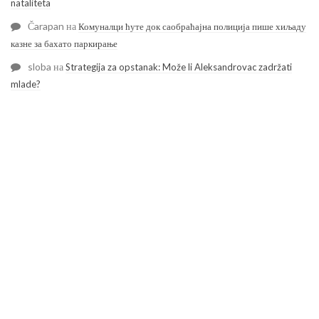
nataliteta
Čarapan
на
Комуналци ћуте док саобраћајна полиција пише хиљаду
казне за бахато паркирање
sloba
на
Strategija za opstanak: Može li Aleksandrovac zadržati
mlade?