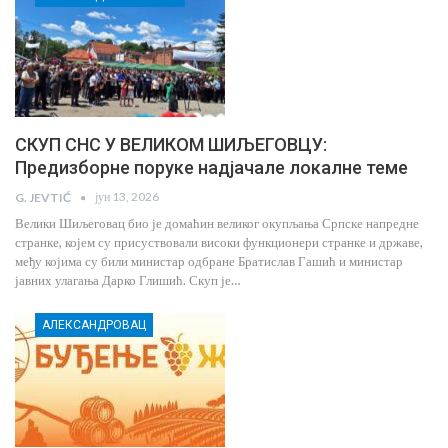
СКУП СНС У ВЕЛИКОМ ШИЉЕГОВЦУ:
Предизборне поруке надјачале локалне теме
јун 13, 2026
G. JEVTIĆ
Велики Шиљеговац био је домаћин великог окупљања Српске напредне
странке, којем су присуствовали високи функционери странке и државе,
међу којима су били министар одбране Братислав Гашић и министар
јавних улагања Дарко Глишић. Скуп је…
АЛЕКСАНДРОВАЦ