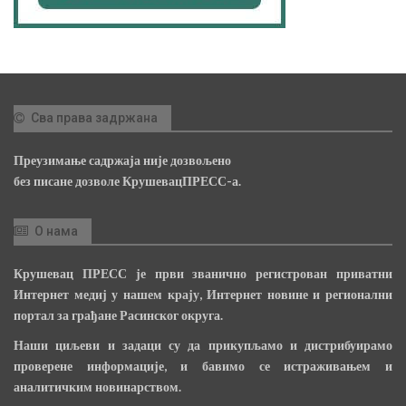
Сва права задржана
Преузимање садржаја није дозвољено
без писане дозволе КрушевацПРЕСС-а.
О нама
Крушевац ПРЕСС је први званично регистрован приватни
Интернет медиј у нашем крају, Интернет новине и регионални
портал за грађане Расинског округа.
Наши циљеви и задаци су да прикупљамо и дистрибуирамо
проверене информације, и бавимо се истраживањем и
аналитичким новинарством.