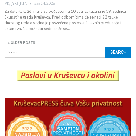
мар 24, 2026
РЕДАКЦИЈА
Za četvrtak, 26. mart, sa početkom u 10 sati, zakazana je 19. sednica
Skupštine grada Kruševca. Pred odbornicima će se naći 22 tačke
dnevnog reda a većina je posvećena poslovanju javnih preduzeća i
ustanova. Na početku sednice će se…
OLDER POSTS