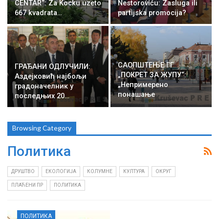
CENTAR“: Za Kocku uzeto
Nestoroviću: Zasluga ili
667 kvadrata…
partijska promocija?
САОПШТЕЊЕ ГГ
ГРАЂАНИ ОДЛУЧИЛИ:
„ПОКРЕТ ЗА ЖУПУ“:
Аздејковић најбољи
„Непримерено
градоначелник у
понашање
последњих 20…
председника…
Browsing Category
Политика
ДРУШТВО
ЕКОЛОГИЈА
КОЛУМНЕ
КУЛТУРА
ОКРУГ
ПЛАЋЕНИ ПР
ПОЛИТИКА
ПОЛИТИКА