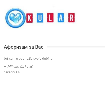
Афоризам за Вас
Još sam u podnožju svoje dubine.
—
Mihajlo Ćirković
naredni >>