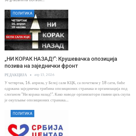
ПОЛИТИКА
„НИ КОРАК НАЗАД!“: Крушевачка опозиција
позива на заједнички фронт
апр 15, 2026
РЕДАКЦИЈА
У четвртак, 16. априла, у Белој сали КЦК, са почетком у 18 сати, биће
одржана заједничка трибина опозиционих странака и организација под
слоганом “Ни корака назад!“. Како наводе организатори главни циљ скупа
је окупљање опозиционих странака…
ПОЛИТИКА