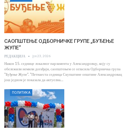
САОПШТЕЊЕ ОДБОРНИЧКЕ ГРУПЕ „БУЂЕЊЕ
ЖУПЕ“
јун 23, 2026
РЕДАКЦИЈА
Након 15. седнице локалног парламента у Александровцу, коју су
обележили немили догађаји, саопштењем се огласила Одборничка група
"Буђење Жупе". "Петнаеста седница Скупштине општине Александровац
још једном је показала да актуелна…
ПОЛИТИКА