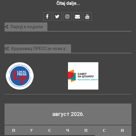
Čitaj dalje...
Лајкуј и подели
Крушевац ПРЕСС је члан у:
август 2026.
П
У
С
Ч
П
С
Н