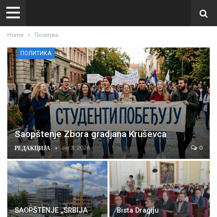
Home
Политика
ПОЛИТИКА
Saopštenje Zbora gradjana Kruševca
авг 3, 2026
0
РЕДАКЦИЈА
SAOPŠTENJE „SRBIJA
Bista Dragiju