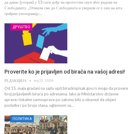
да данас (уторак) у 13 сати дођу на протестни скуп због радова на
Слободишту. „Отишли смо до Слободишта и уверили се у оно на шта
грађани упозоравају…
ДРУШТВО
Proverite ko je prijavljen od birača na vašoj adresi!
мај 22, 2026
РЕДАКЦИЈА
Od 15. maja građani na sajtu upit.birackispisak.gov.rs mogu da provere
broj prijavljenih birača po adresama. Iako je Ministarstvo državne
uprave i lokalne samouprave po zakonu bilo u obavezi da objavi
podatke i po broju stana, uglavnom su…
ПОЛИТИКА