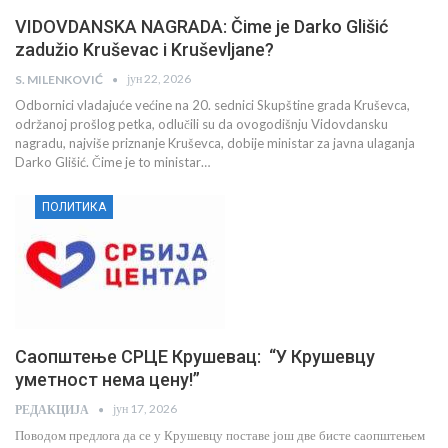
VIDOVDANSKA NAGRADA: Čime je Darko Glišić
zadužio Kruševac i Kruševljane?
јун 22, 2026
S. MILENKOVIĆ
Odbornici vladajuće većine na 20. sednici Skupštine grada Kruševca,
održanoj prošlog petka, odlučili su da ovogodišnju Vidovdansku
nagradu, najviše priznanje Kruševca, dobije ministar za javna ulaganja
Darko Glišić. Čime je to ministar…
ПОЛИТИКА
Саопштење СРЦЕ Крушевац: “У Крушевцу
уметност нема цену!”
јун 17, 2026
РЕДАКЦИЈА
Поводом предлога да се у Крушевцу поставе још две бисте саопштењем