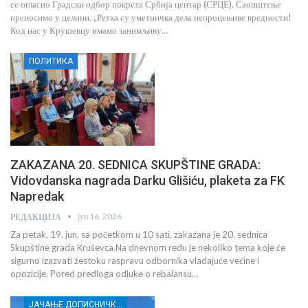
се огласио Градски одбор покрета Србија центар (СРЦЕ). Саопштење
преносимо у целини. „Ретка су уметничка дела непроцењиве вредности!
Код нас у Крушевцу имамо занимљиву…
ПОЛИТИКА
ZAKAZANA 20. SEDNICA SKUPŠTINE GRADA:
Vidovdanska nagrada Darku Glišiću, plaketa za FK
Napredak
јун 16, 2026
РЕДАКЦИЈА
Za petak, 19. jun, sa početkom u 10 sati, zakazana je 20. sednica
Skupštine grada Kruševca.Na dnevnom redu je nekoliko tema koje će
sigurno izazvati žestoku raspravu odbornika vladajuće većine i
opozicije. Pored predloga odluke o rebalansu…
ЈАЧАЊЕ ДОПИСНИЧКЕ МРЕЖЕ НЕЗАВИСНИХ МЕДИЈА У РАСИНСКОМ ОКРУГУ