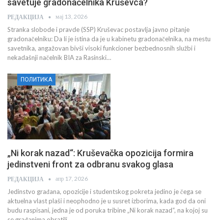
savetuje gradonačelnika Kruševca?
мај 13, 2026
РЕДАКЦИЈА
Stranka slobode i pravde (SSP) Kruševac postavlja javno pitanje
gradonačelniku: Da li je istina da je u kabinetu gradonačelnika, na mestu
savetnika, angažovan bivši visoki funkcioner bezbednosnih službi i
nekadašnji načelnik BIA za Rasinski…
ПОЛИТИКА
„Ni korak nazad“: Kruševačka opozicija formira
jedinstveni front za odbranu svakog glasa
апр 17, 2026
РЕДАКЦИЈА
Jedinstvo građana, opozicije i studentskog pokreta jedino je čega se
aktuelna vlast plaši i neophodno je u susret izborima, kada god da oni
budu raspisani, jedna je od poruka tribine „Ni korak nazad“, na kojoj su
se građanima obratili…