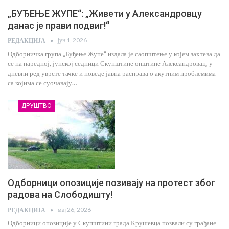
„БУЂЕЊЕ ЖУПЕ“: „Живети у Александровцу
данас је прави подвиг!“
јун 1, 2026
РЕДАКЦИЈА
Одборничка група „Буђење Жупе“ издала је саопштење у којем захтева да
се на наредној, јунској седници Скупштине општине Александровац, у
дневни ред уврсте тачке и поведе јавна расправа о акутним проблемима
са којима се суочавају…
ДРУШТВО
Одборници опозиције позивају на протест због
радова на Слободишту!
мај 26, 2026
РЕДАКЦИЈА
Одборници опозиције у Скупштини града Крушевца позвали су грађане