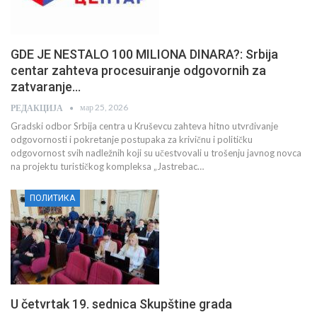
GDE JE NESTALO 100 MILIONA DINARA?: Srbija
centar zahteva procesuiranje odgovornih za
zatvaranje…
мар 25, 2026
РЕДАКЦИЈА
Gradski odbor Srbija centra u Kruševcu zahteva hitno utvrđivanje
odgovornosti i pokretanje postupaka za krivičnu i političku
odgovornost svih nadležnih koji su učestvovali u trošenju javnog novca
na projektu turističkog kompleksa „Jastrebac…
ПОЛИТИКА
U četvrtak 19. sednica Skupštine grada