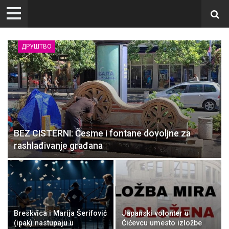
ДРУШТВО
BEZ CISTERNI: Česme i fontane dovoljne za
rashlađivanje građana
Breskvica i Marija Šerifović
Japanski volonter u
(ipak) nastupaju u
Ćićevcu umesto izložbe