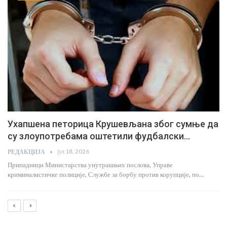
Полиција у колима пронашла 72 грама кокаина!
јун 24, 2026
РЕДАКЦИЈА
Припадници Министарства унутрашњих послова у Крушевцу ухапсили
су М.Ђ. (1983) из околине овог града због постојања…