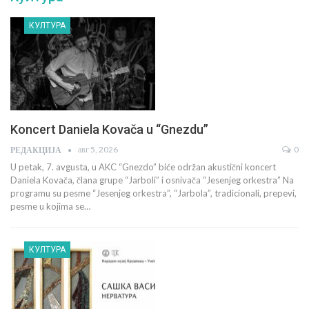
КУЛТУРА
Koncert Daniela Kovača u “Gnezdu”
авг 5, 2026
0
РЕДАКЦИЈА
U petak, 7. avgusta, u AKC “Gnezdo” biće održan akustični koncert
Daniela Kovača, člana grupe “Jarboli” i osnivača “Jesenjeg orkestra” Na
programu su pesme “Jesenjeg orkestra”, “Jarbola”, tradicionali, prepevi,
pesme u kojima se…
КУЛТУРА