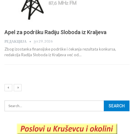
Локални новинари на тржишту рада, комисија
поделила паре и новоoснованим порталима
јун 12, 2026
РЕДАКЦИЈА
Страховање новинара алексиначких медија, Радио Алексинца, портала
„Алпресˮ и штампаних издања „Ал новинеˮ и…