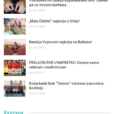
Ухапшена петорица Крушевљана због сумње
да су злоупотребама…
јул 18, 2026
„Male Čikitite“ najbolje u Srbiji!
јул 17, 2026
Natalija Vojinović najbolja na Balkanu!
јул 13, 2026
PRELAZNI ROK U NAPRETKU: Dolaze samo
veterani i neafirmisani
јул 2, 2026
Košarkaški klub “Temnić” odoleva izazovima:
Roditelji…
јун 27, 2026
Култура