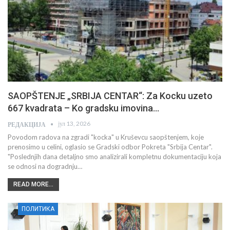
SAOPŠTENJE „SRBIJA CENTAR“: Za Kocku uzeto
667 kvadrata – Ko gradsku imovina…
јул 13, 2026
РЕДАКЦИЈА
Povodom radova na zgradi "kocka" u Kruševcu saopštenjem, koje
prenosimo u celini, oglasio se Gradski odbor Pokreta "Srbija Centar".
"Poslednjih dana detaljno smo analizirali kompletnu dokumentaciju koja
se odnosi na dogradnju…
READ MORE...
ПОЛИТИКА