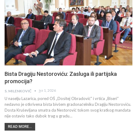
Bista Dragiju Nestoroviću: Zasluga ili partijska
promocija?
јул 1, 2026
S. MILENKOVIĆ
U naselju Lazarica, pored OŠ „Dositej Obradović“ i vrtića „Biseri“
nedavno je otkrivena bista bivšem gradonačelniku Dragiju Nestoroviću.
Dosta Kruševljana smatra da Nestorović tokom svog kratkog mandata
nije ostavio tako dubok trag u gradu…
READ MORE...