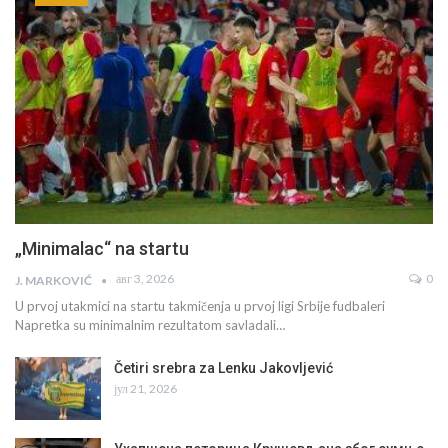
„Minimalac“ na startu
авг 3, 2026
0
J. MARKOVIĆ
U prvoj utakmici na startu takmičenja u prvoj ligi Srbije fudbaleri
Napretka su minimalnim rezultatom savladali…
Četiri srebra za Lenku Jakovljević
јул 21, 2026