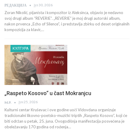
јул 30, 2026
РЕДАКЦИЈА
Zoran Nikolić, pijanista i kompozitor iz Aleksinca, objavio je nedavno
svoj drugi album “REVERIE”. „REVERIE“ je moj drugi autorski album,
nakon prvenca „Echo of Silence“, i predstavlja zbirku od deset originalnih
kompozicija za klavir,…
КУЛТУРА
„Raspeto Kosovo“ u čast Mokranjcu
јун 25, 2026
M.P.
Kulturni centar Kruševac i ove godine uoči Vidovdana organizuje
tradicionalni likovno-poetsko-muzički triptih „Raspeto Kosovo“, koji će
biti održan u petak, 25. juna. Ovogodišnja manifestacija posvećena je
obeležavanju 170 godina od rođenja…