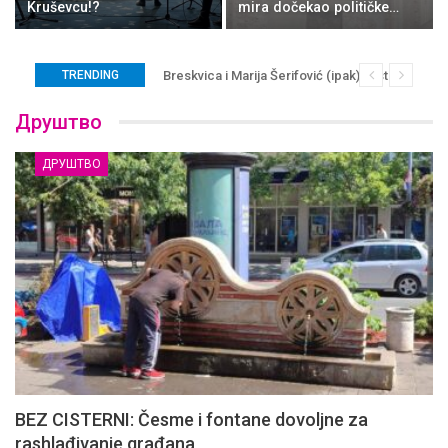
Kruševcu!?
mira dočekao političke…
TRENDING
Breskvica i Marija Šerifović (ipak) nastupaju u K
Друштво
ДРУШТВО
BEZ CISTERNI: Česme i fontane dovoljne za
rashlađivanje građana