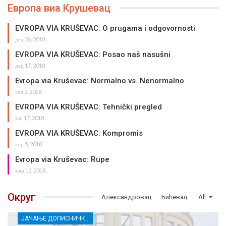
Европа виа Крушевац
EVROPA VIA KRUŠEVAC: O prugama i odgovornosti
дец 26, 2018
EVROPA VIA KRUŠEVAC: Posao naš nasušni
дец 17, 2018
Evropa via Kruševac: Normalno vs. Nenormalno
сеп 3, 2018
EVROPA VIA KRUŠEVAC: Tehnički pregled
мај 17, 2018
EVROPA VIA KRUŠEVAC: Kompromis
апр 5, 2018
Evropa via Kruševac: Rupe
мар 12, 2018
Округ
Александровац
Ћићевац
All
ЈАЧАЊЕ ДОПИСНИЧКЕ МРЕЖЕ НЕЗАВИСНИХ МЕДИЈА У РАСИНСКОМ ОКРУГУ