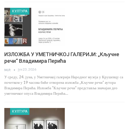
КУЛТУРА
ИЗЛОЖБА У УМЕТНИЧКОЈ ГАЛЕРИЈИ: „Кључне
речи“ Владимира Перића
јун 23, 2026
M.P.
У среду, 24. јуна, у Уметничкој галерији Народног музеја у Крушевцу са
почетком у 19 часова биће отворена изложба „Кључне речи“ аутора
Владимира Перића. Изложба "Кључне речи" представља значајан део
уметничког опуса Владимира Перића…
КУЛТУРА