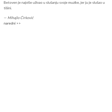
Betoven je najviše uživao u slušanju svoje muzike, jer ju je slušao u
tišini.
—
Mihajlo Ćirković
naredni >>