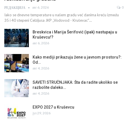
авг 6, 2026
0
РЕДАКЦИЈА
Iako se dnevne temperature u našem gradu već danima kreću između
35 i 40 stepeni Celzijusa JKP „Vodovod - Kruševac“…
Breskvica i Marija Šerifović (ipak) nastupaju u
Kruševcu!?
авг 6, 2026
Kako mediji prikazuju žene u javnom prostoru?:
Od…
авг 4, 2026
SAVETI STRUČNJAKA: Šta da radite ukoliko se
razbolite daleko…
авг 4, 2026
EXPO 2027 u Kruševcu
јул 29, 2026