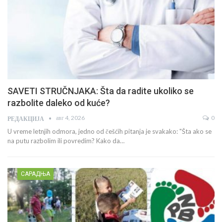
Uspešno sprovedena kampanja „25 za 25“
јул 9, 2026
M.P.
Udruženje žena „Peščanik“ je od 11. maja do 19. juna 2026. godine
uspešno realizovalo kampanju prikupljanja…
ДРУШТВО