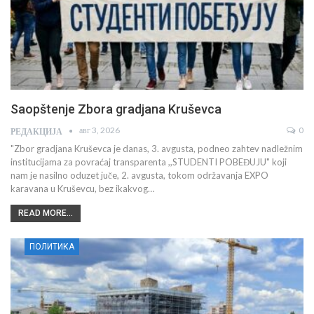
Saopštenje Zbora gradjana Kruševca
авг 3, 2026
0
РЕДАКЦИЈА
"Zbor gradjana Kruševca je danas, 3. avgusta, podneo zahtev nadležnim
institucijama za povraćaj transparenta ,,STUDENTI POBEĐUJU" koji
nam je nasilno oduzet juče, 2. avgusta, tokom održavanja EXPO
karavana u Kruševcu, bez ikakvog…
READ MORE...
ПОЛИТИКА