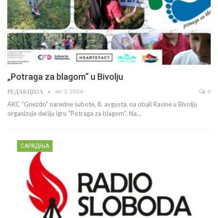
NUNS: Jun – ozbiljne pretnje novinarima i
novinarkama i novi pritisci na medijske…
јул 8, 2026
РЕДАКЦИЈА
U junu 2026. godine Nezavisno udruženje novinara Srbije (NUNS)
zabeležilo je ukupno 21 slučaj koji…
ЈАЧАЊЕ ДОПИСНИЧКЕ МРЕЖЕ НЕЗАВИСНИХ МЕДИЈА У РАСИНСКОМ ОКРУГУ