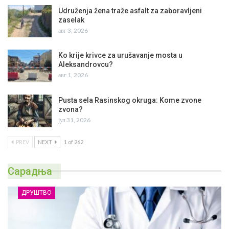
Udruženja žena traže asfalt za zaboravljeni
zaselak
авг 3, 2026
Ko krije krivce za urušavanje mosta u
Aleksandrovcu?
авг 1, 2026
Pusta sela Rasinskog okruga: Kome zvone
zvona?
јул 31, 2026
PREV
NEXT
1 of 262
Сарадња
ДРУШТВО