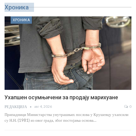
Хроника
ХРОНИКА
Ухапшен осумњичени за крађе и тешку крађу
јул 14, 2026
РЕДАКЦИЈА
Припадници Министарства унутрашњих послова у Крушевцу ухапсили
су Б. М. (1992) из околине овог града због постојања…