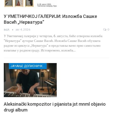
У УМЕТНИЧКОЈ ГАЛЕРИЈИ: Изложба Сашке
Васић „Нерватура“
авг 4, 2026
0
M.P.
У Уметничкој галерији у четвртак, 6. августа, биће отворена изложба
"Нерватура" ауторке Сашке Васић. Изложба Сашке Васић обухвата
радове из циклуса „Нерватура“ и представља њено прво самостално
излагање у родном граду. Истовремено, изложба…
ЈАЧАЊЕ ДОПИСНИЧКЕ МРЕЖЕ НЕЗАВИСНИХ МЕДИЈА У РАСИНСКОМ ОКРУГУ
Aleksinački kompozitor i pijanista jst mnml objavio
drugi album