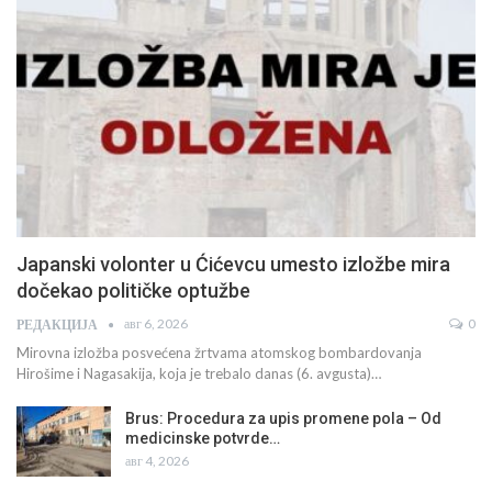
Japanski volonter u Ćićevcu umesto izložbe mira
dočekao političke optužbe
авг 6, 2026
0
РЕДАКЦИЈА
Mirovna izložba posvećena žrtvama atomskog bombardovanja
Hirošime i Nagasakija, koja je trebalo danas (6. avgusta)…
Brus: Procedura za upis promene pola – Od
medicinske potvrde…
авг 4, 2026