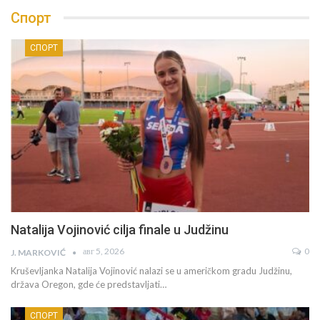
Спорт
СПОРТ
Natalija Vojinović cilja finale u Judžinu
авг 5, 2026
0
J. MARKOVIĆ
Kruševljanka Natalija Vojinović nalazi se u američkom gradu Judžinu,
država Oregon, gde će predstavljati…
СПОРТ