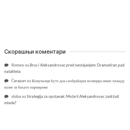
Скорашњи коментари
Romeo
на
Brus i Aleksandrovac pred nestajanjem: Dramatičan pad
nataliteta
Čarapan
на
Комуналци ћуте док саобраћајна полиција пише хиљаду
казне за бахато паркирање
sloba
на
Strategija za opstanak: Može li Aleksandrovac zadržati
mlade?