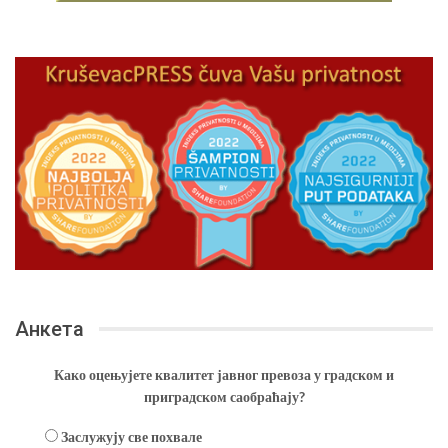
Анкета
Како оцењујете квалитет јавног превоза у градском и
приградском саобраћају?
Заслужују све похвале