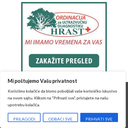
Mi poštujemo Vašu privatnost
Koristimo kolačiće da bismo poboljšali vaše korisničko iskustvo
Сва права задржана
na ovom sajtu. Klikom na "Prihvati sve", pristajete na našu
upotrebu kolačića.
Преузимање садржаја није дозвољено
без писане дозволе КрушевацПРЕСС-а.
PRILAGODI
ODBACI SVE
PRIHVATI SVE