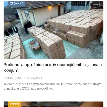
ТРСТЕНИК
Ухапшен осумњичени за саобраћајну незгоду
јул 11, 2026
РЕДАКЦИЈА
Припадници Министарства унутрашњих послова у Крушевцу, по налогу
основног јавног тужиоца у Трстенику, ухапсили су…
ХРОНИКА