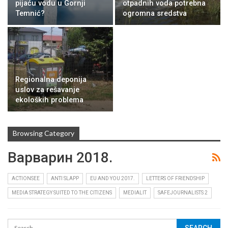
pijaću vodu u Gornji
otpadnih voda potrebna
Temnić?
ogromna sredstva
Regionalna deponija
uslov za rešavanje
ekoloških problema
Browsing Category
Варварин 2018.
ACTIONSEE
ANTI SLAPP
EU AND YOU 2017.
LETTERS OF FRIENDSHIP
MEDIA STRATEGY SUITED TO THE CITIZENS
MEDIALIT
SAFEJOURNALISTS 2