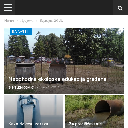
Home
Пројекти
Варварин 2018.
ВАРВАРИН
Neophodna ekološka edukacija građana
јун 26, 2018
S. MILENKOVIĆ
Kako dovesti zdravu
Za prečišćavanje