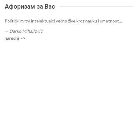
Афоризам за Вас
Politički mrtvi intelektualci večno žive kroz nauku i umetnost…
—
Darko Mihajlović
naredni >>