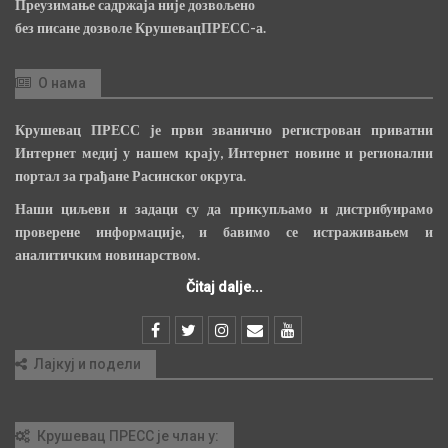
Преузимање садржаја није дозвољено
без писане дозволе КрушевацПРЕСС-а.
О нама
Крушевац ПРЕСС је први званично регистрован приватни
Интернет медиј у нашем крају, Интернет новине и регионални
портал за грађане Расинског округа.
Наши циљеви и задаци су да прикупљамо и дистрибуирамо
проверене информације, и бавимо се истраживањем и
аналитичким новинарством.
Čitaj dalje...
Лајкуј и подели
Крушевац ПРЕСС је члан у: