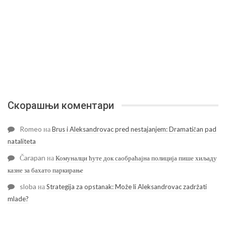
Скорашњи коментари
Romeo
на
Brus i Aleksandrovac pred nestajanjem: Dramatičan pad
nataliteta
Čarapan
на
Комуналци ћуте док саобраћајна полиција пише хиљаду
казне за бахато паркирање
sloba
на
Strategija za opstanak: Može li Aleksandrovac zadržati
mlade?