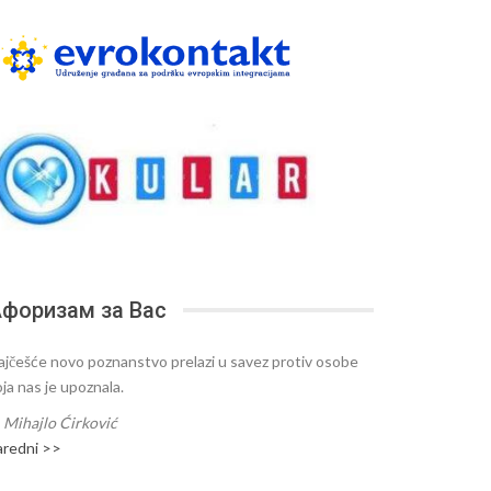
форизам за Вас
ajčešće novo poznanstvo prelazi u savez protiv osobe
oja nas je upoznala.
—
Mihajlo Ćirković
aredni >>