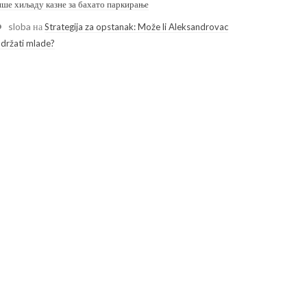
ише хиљаду казне за бахато паркирање
sloba
на
Strategija za opstanak: Može li Aleksandrovac
adržati mlade?