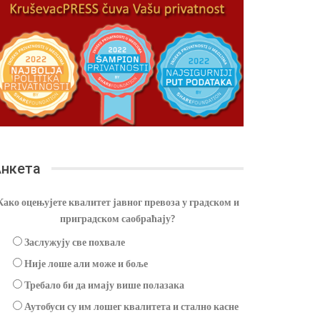
нкета
Како оцењујете квалитет јавног превоза у градском и
приградском саобраћају?
Заслужују све похвале
Није лоше али може и боље
Требало би да имају више полазака
Аутобуси су им лошег квалитета и стално касне