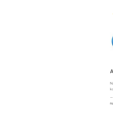
А
N
k
n