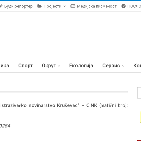
Буди репортер
Пројекти
Медијска писменост
ПОСЛ
ника
Спорт
Округ
Екологија
Сервис
Ко
istraživačko novinarstvo Kruševac“ – CINK
(matični broj:
0284