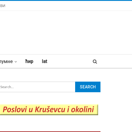
ОВИ
лумне
ћир
lat