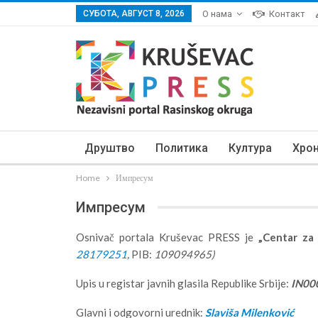
СУБОТА, АВГУСТ 8, 2026
О нама
Контакт
Друштво
Политика
Култура
Хро
Home
Импресум
Импресум
Osnivač portala Kruševac PRESS je
„Centar za 
28179251
,
PIB:
109094965)
Upis u registar javnih glasila Republike Srbije:
IN00
Glavni i odgovorni urednik:
Slaviša Milenković