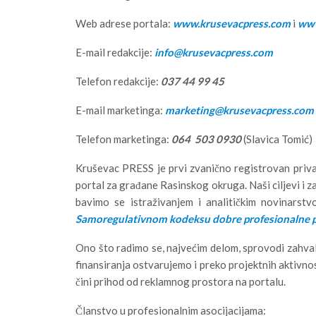
Web adrese portala:
www.krusevacpress.com
i
www
E-mail redakcije:
info@krusevacpress.com
Telefon redakcije:
037 44 99 45
E-mail marketinga:
marketing@krusevacpress.com
Telefon marketinga:
064 503 0930
(Slavica Tomić)
Kruševac PRESS je prvi zvanično registrovan privat
portal za građane Rasinskog okruga. Naši ciljevi i z
bavimo se istraživanjem i analitičkim novinarst
Samoregulativnom kodeksu dobre profesionalne pra
Ono što radimo se, najvećim delom, sprovodi zahvalj
finansiranja ostvarujemo i preko projektnih aktivno
čini prihod od reklamnog prostora na portalu.
Članstvo u profesionalnim asocijacijama: