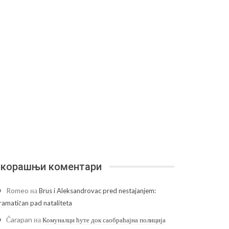
корашњи коментари
Romeo
на
Brus i Aleksandrovac pred nestajanjem:
ramatičan pad nataliteta
Čarapan
на
Комуналци ћуте док саобраћајна полиција