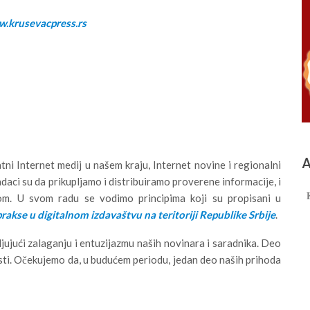
.krusevacpress.rs
А
ni Internet medij u našem kraju, Internet novine i regionalni
adaci su da prikupljamo i distribuiramo proverene informacije, i
vom. U svom radu se vodimo principima koji su propisani u
kse u digitalnom izdavaštvu na teritoriji Republike Srbije
.
ujući zalaganju i entuzijazmu naših novinara i saradnika. Deo
sti. Očekujemo da, u budućem periodu, jedan deo naših prihoda