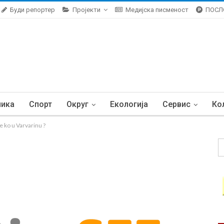
Буди репортер
Пројекти
Медијска писменост
ПОСЛ
ника
Спорт
Округ
Екологија
Сервис
Ко
e ko u Varvarinu ?