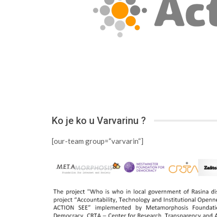
Ko je ko u Varvarinu ?
[our-team group=“varvarin“]