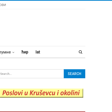
ОВИ
лумне
ћир
lat