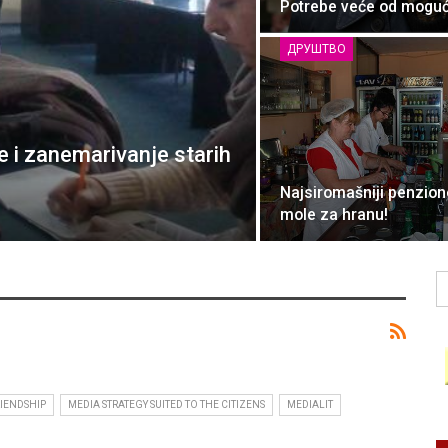
Potrebe veće od moguć
ДРУШТВО
e i zanemarivanje starih
Najsiromašniji penzion
mole za hranu!
RIENDSHIP
MEDIA STRATEGY SUITED TO THE CITIZENS
MEDIALIT