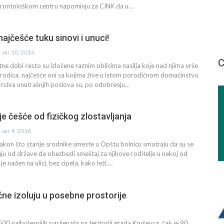
erontološkom centru napominju za CINK da u…
ajčešće tuku sinovi i unuci!
авг 10, 2016
С
tne dobi često su izložene raznim oblicima nasilja koje nad njima vrše
orodica, najčešće oni sa kojima žive u istom porodičnom domaćinstvu.
arstva unutrašnjih poslova su, po odobrenju…
 češće od fizičkog zlostavljanja
авг 4, 2016
kon što starije srodnike smeste u Opštu bolnicu smatraju da su se
kuju od države da obezbedi smeštaj za njihove roditelje u nekoj od
 je nađen na ulici, bez cipela, kako leži.…
ne izoluju u posebne prostorije
0 najbolesnijih pacijenata na teritoriji grada Kruševca, čak je 90