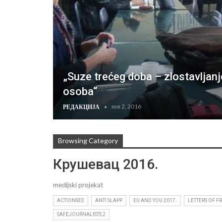
„Suze trećeg doba – zlostavljanj
osoba“
нов 2, 2016
РЕДАКЦИЈА
Browsing Category
Крушевац 2016.
medijski projekat
ACTIONSEE
ANTI SLAPP
EU AND YOU 2017.
LETTERS OF F
SAFEJOURNALISTS 2