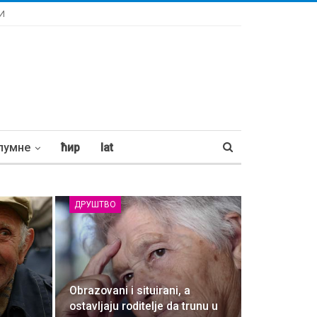
И
лумне
ћир
lat
ДРУШТВО
Obrazovani i situirani, a
ostavljaju roditelje da trunu u