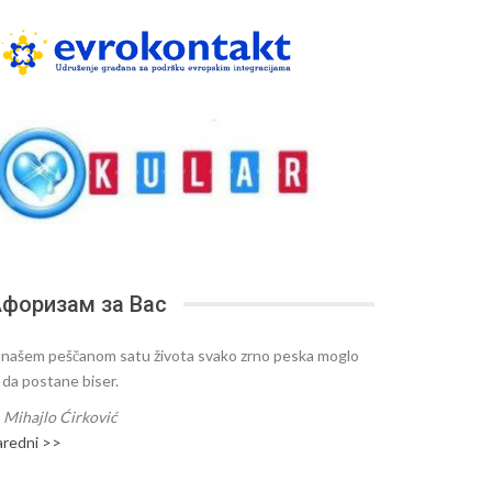
форизам за Вас
 našem peščanom satu života svako zrno peska moglo
e da postane biser.
—
Mihajlo Ćirković
aredni >>