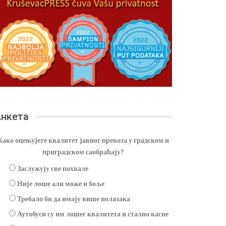
нкета
Како оцењујете квалитет јавног превоза у градском и
приградском саобраћају?
Заслужују све похвале
Није лоше али може и боље
Требало би да имају више полазака
Аутобуси су им лошег квалитета и стално касне