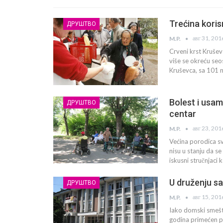
Trećina koris
ДРУШТВО
авг 31, 201
M.P.
Crveni krst Krušev
više se okreću seo
Kruševca, sa 101 
Bolest i usam
ДРУШТВО
centar
авг 23, 201
M.P.
Većina porodica sv
nisu u stanju da s
iskusni stručnjaci
U druženju sa
ДРУШТВО
авг 15, 201
M.P.
Iako domski smeštaj
godina primećen po