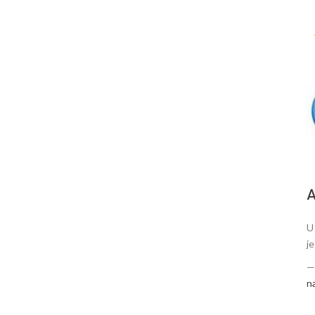
А
U
j
n