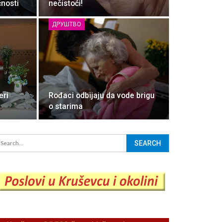
nosti
nečistoći!
ДРУШТВО
eri
Rođaci odbijaju da vode brigu
o starima