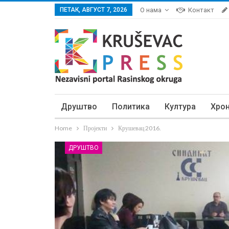
ПЕТАК, АВГУСТ 7, 2026
О нама
Контакт
Друштво
Политика
Култура
Хро
Home
Пројекти
Крушевац 2016.
ДРУШТВО