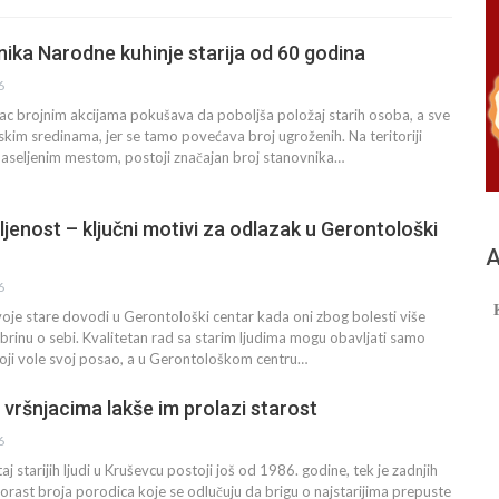
nika Narodne kuhinje starija od 60 godina
6
ac brojnim akcijama pokušava da poboljša položaj starih osoba, a sve
skim sredinama, jer se tamo povećava broj ugroženih. Na teritoriji
naseljenim mestom, postoji značajan broj stanovnika…
ljenost – ključni motivi za odlazak u Gerontološki
А
6
oje stare dovodi u Gerontološki centar kada oni zbog bolesti više
e brinu o sebi. Kvalitetan rad sa starim ljudima mogu obavljati samo
 koji vole svoj posao, a u Gerontološkom centru…
 vršnjacima lakše im prolazi starost
6
 starijih ljudi u Kruševcu postoji još od 1986. godine, tek je zadnjih
rast broja porodica koje se odlučuju da brigu o najstarijima prepuste