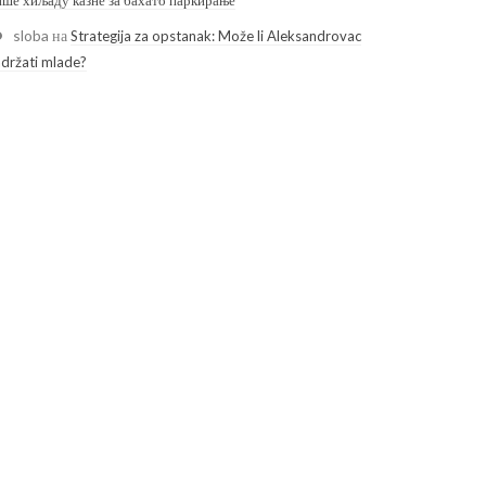
ише хиљаду казне за бахато паркирање
sloba
на
Strategija za opstanak: Može li Aleksandrovac
adržati mlade?