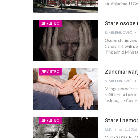
stručnjacima. U G
Stare osobe n
ДРУШТВО
S. MILENKOVIĆ
Osobe starije živo
članovi njihovih p
"Pripadnici Minist
Zanemarivanje
ДРУШТВО
S. MILENKOVIĆ
Mnoge porodice na
rešili tereta i oče
institucija. - Čovek
Stare i nemoć
ДРУШТВО
авг 1, 2016
M.P.
Među 2.000 do 2.50