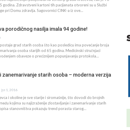
5 godina. Zdravstveni kartoni tih pacijenata otvoreni su u Službi
ege pri Domu zdravlja. Sagovornici CINK-a iz ove…
tva porodičnog nasilja imala 94 godine!
6
postaje grad starih osoba što kao posledicu ima povećanje broja
emarivanja osoba starijih od 65 godina. Medicinski stručnjaci
vođenjem obaveze o preciznijem popunjavanju protokola…
 i zanemarivanje starih osoba – moderna verzija
јул 1, 2016
ca i okoline je sve starije i siromašnije, što dovodi do brojnih
među kojima su najizraženije zlostavljanje i zanemarivanje starih
popisa stanovništva pokazuju trend porasta starog…