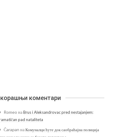
корашњи коментари
Romeo
на
Brus i Aleksandrovac pred nestajanjem:
ramatičan pad nataliteta
Čarapan
на
Комуналци ћуте док саобраћајна полиција