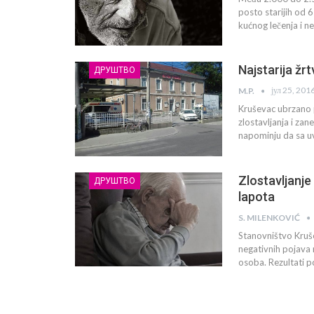
posto starijih od 6
kućnog lečenja i n
Najstarija žr
ДРУШТВО
јул 25, 201
M.P.
Kruševac ubrzano 
zlostavljanja i zan
napominju da sa u
Zlostavljanje
ДРУШТВО
lapota
S. MILENKOVIĆ
Stanovništvo Krušev
negativnih pojava 
osoba. Rezultati 