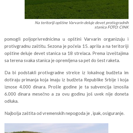
Na teritoriji opštine Varvarin deluje devet protivgradnih
stanica FOTO: CINK
pomogli poljoprivrednicima u opštini Varvarin organizuju i
protivgradnu zaštitu. Sezona je počela 15. aprila a na teritoriji
opštine deluje devet stanica sa 18 strelaca. Prema izveštajima
sa terena svaka stanica je opremljena sa pet do šest raketa.
Da bi podstakli protivgradne strelce iz lokalnog budžeta im
dotiraju primanja koja imaju iz budžeta Republike Srbije i koja
iznose 4.000 dinara. Prošle godine je ta subvencija iznosila
6.000 dinara mesečno a za ovu godinu još uvek nije doneta
odluka.
Najbolja zaštita od vremenskih nepogoda je , ipak, osiguranje.