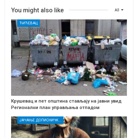
You might also like
All
ЋИЋЕВАЦ
Крушевац и пет општина стављају на јавни увид
Регионални план управљања отпадом
ЈАЧАЊЕ ДОПИСНИЧКЕ МРЕЖЕ НЕЗАВИСНИХ МЕДИЈА У РАСИНСКОМ ОКРУГУ