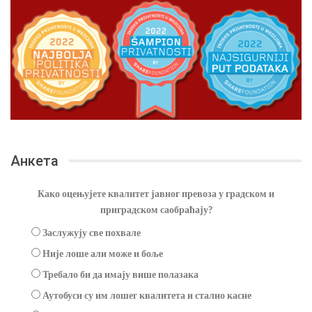
Анкета
Како оцењујете квалитет јавног превоза у градском и
приградском саобраћају?
Заслужују све похвале
Није лоше али може и боље
Требало би да имају више полазака
Аутобуси су им лошег квалитета и стално касне