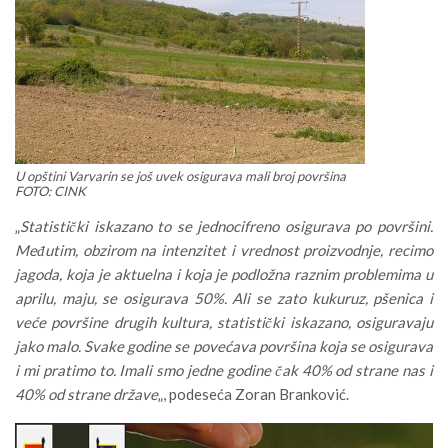
U opštini Varvarin se još uvek osigurava mali broj površina
FOTO: CINK
„
Statistički iskazano to se jednocifreno osigurava po površini.
Međutim, obzirom na intenzitet i vrednost proizvodnje, recimo
jagoda, koja je aktuelna i koja je podložna raznim problemima u
aprilu, maju, se osigurava 50%. Ali se zato kukuruz, pšenica i
veće površine drugih kultura, statistički iskazano, osiguravaju
jako malo. Svake godine se povećava površina koja se osigurava
i mi pratimo to. Imali smo jedne godine čak 40% od strane nas i
40% od strane države
„, podeseća Zoran Branković.