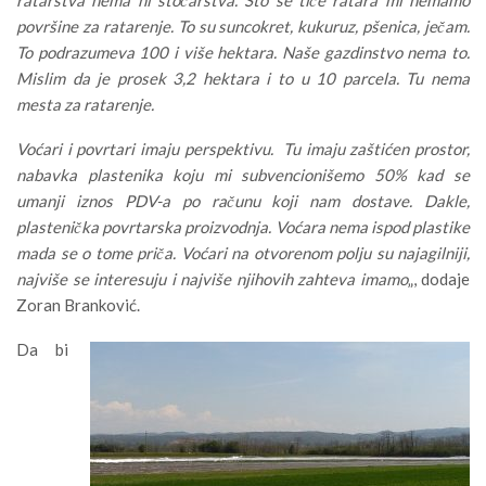
površine za ratarenje. To su suncokret, kukuruz, pšenica, ječam.
To podrazumeva 100 i više hektara. Naše gazdinstvo nema to.
Mislim da je prosek 3,2 hektara i to u 10 parcela. Tu nema
mesta za ratarenje.
Voćari i povrtari imaju perspektivu. Tu imaju zaštićen prostor,
nabavka plastenika koju mi subvencionišemo 50% kad se
umanji iznos PDV-a po računu koji nam dostave. Dakle,
plastenička povrtarska proizvodnja. Voćara nema ispod plastike
mada se o tome priča. Voćari na otvorenom polju su najagilniji,
najviše se interesuju i najviše njihovih zahteva imamo
„, dodaje
Zoran Branković.
Da bi