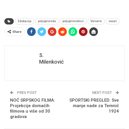
Edukacija
poljoprivreda
poljoprivrednici
Varvarin
voćari
Share
S.
Milenković
PREV POST
NEXT POST
NOĆ SRPSKOG FILMA:
SPORTSKI PREGLED: Sve
Projekcije domaćih
manje nade za Temnić
filmova u više od 30
1924
gradova