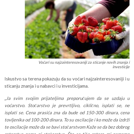
Voćari su najzainteresovaniji za sticanje novih znanja i
investicije
Iskustvo sa terena pokazuju da su voćari najzainteresovaniji i u
sticanju znanja i u nabavci i u investicijama.
„
Ja svim svojim prijateljima preporučujem da se uzdaju u
voćarstvo. Stočarstvo je prevrtljivo, ciklično, isplati se, ne
isplati se. Cena prasića zna da bude od 150-300 dinara, cena
tovljenika od 100-200 dinara. To su oscilacije i ko može da izdrži
te oscilacije može da se bavi stočarstvom Kaže se da bez dobrog
ratarstva nema ni stočarstva. Što se tiče ratara mi nemamo