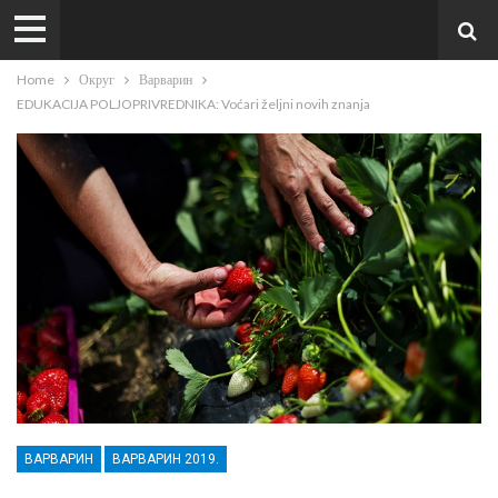
Home
Округ
Варварин
EDUKACIJA POLJOPRIVREDNIKA: Voćari željni novih znanja
ВАРВАРИН
ВАРВАРИН 2019.