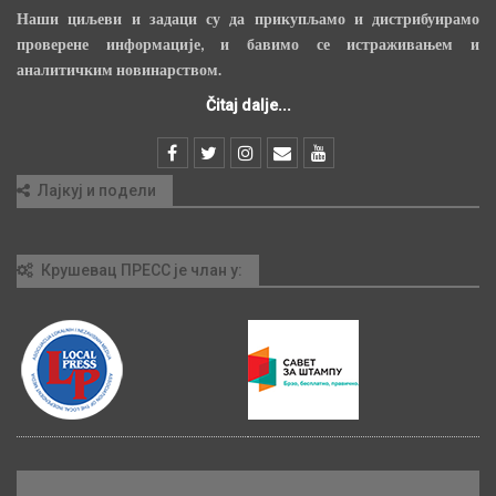
Наши циљеви и задаци су да прикупљамо и дистрибуирамо
проверене информације, и бавимо се истраживањем и
аналитичким новинарством.
Čitaj dalje...
Лајкуј и подели
Крушевац ПРЕСС је члан у: