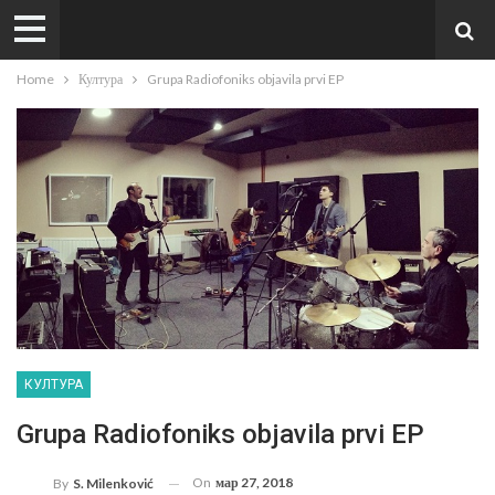
Home
Култура
Grupa Radiofoniks objavila prvi EP
КУЛТУРА
Grupa Radiofoniks objavila prvi EP
On
мар 27, 2018
By
S. Milenković