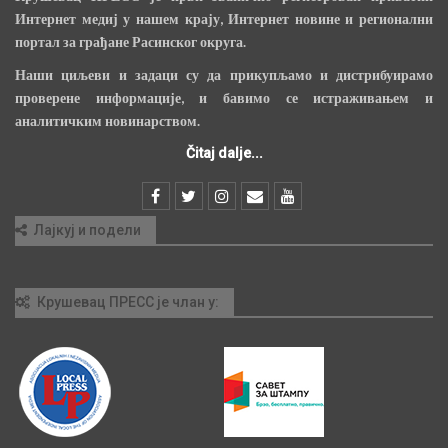
Интернет медиј у нашем крају, Интернет новине и регионални
портал за грађане Расинског округа.
Наши циљеви и задаци су да прикупљамо и дистрибуирамо
проверене информације, и бавимо се истраживањем и
аналитичким новинарством.
Čitaj dalje...
Лајкуј и подели
Крушевац ПРЕСС је члан у: