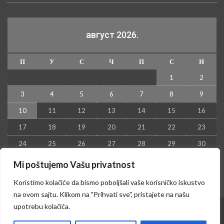
август 2026.
П
У
С
Ч
П
С
Н
1
2
3
4
5
6
7
8
9
10
11
12
13
14
15
16
17
18
19
20
21
22
23
24
25
26
27
28
29
30
31
Mi poštujemo Vašu privatnost
« јул
Koristimo kolačiće da bismo poboljšali vaše korisničko iskustvo
na ovom sajtu. Klikom na "Prihvati sve", pristajete na našu
upotrebu kolačića.
© 2026 - Kruševac PRESS. Sva prava zadržana.