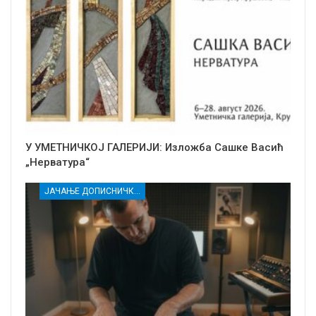
У УМЕТНИЧКОЈ ГАЛЕРИЈИ: Изложба Сашке Васић
„Нерватура“
ЈАЧАЊЕ ДОПИСНИЧКЕ МРЕЖЕ НЕЗАВИСНИХ МЕДИЈА У РАСИНСКОМ ОКРУГУ