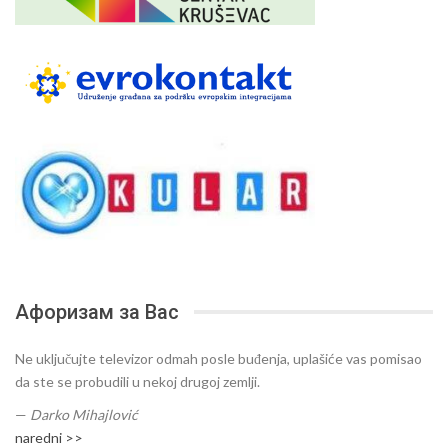
Афоризам за Вас
Ne uključujte televizor odmah posle buđenja, uplašiće vas pomisao
da ste se probudili u nekoj drugoj zemlji.
—
Darko Mihajlović
naredni >>