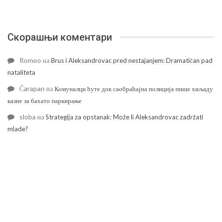
Скорашњи коментари
Romeo
на
Brus i Aleksandrovac pred nestajanjem: Dramatičan pad
nataliteta
Čarapan
на
Комуналци ћуте док саобраћајна полиција пише хиљаду
казне за бахато паркирање
sloba
на
Strategija za opstanak: Može li Aleksandrovac zadržati
mlade?