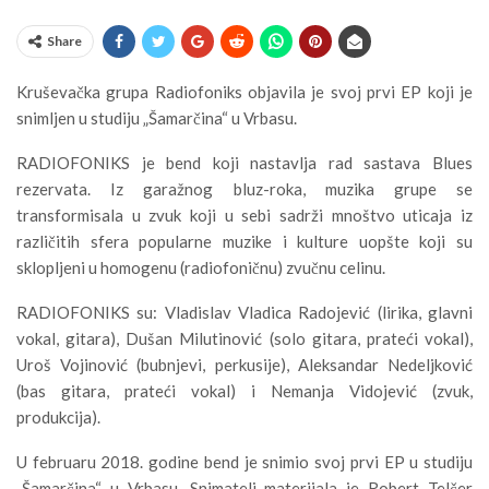
Share
Kruševačka grupa Radiofoniks objavila je svoj prvi EP koji je
snimljen u studiju „Šamarčina“ u Vrbasu.
RADIOFONIKS je bend koji nastavlja rad sastava Blues
rezervata. Iz garažnog bluz-roka, muzika grupe se
transformisala u zvuk koji u sebi sadrži mnoštvo uticaja iz
različitih sfera popularne muzike i kulture uopšte koji su
sklopljeni u homogenu (radiofoničnu) zvučnu celinu.
RADIOFONIKS su: Vladislav Vladica Radojević (lirika, glavni
vokal, gitara), Dušan Milutinović (solo gitara, prateći vokal),
Uroš Vojinović (bubnjevi, perkusije), Aleksandar Nedeljković
(bas gitara, prateći vokal) i Nemanja Vidojević (zvuk,
produkcija).
U februaru 2018. godine bend je snimio svoj prvi EP u studiju
„Šamarčina“ u Vrbasu. Snimatelj materijala je Robert Telčer