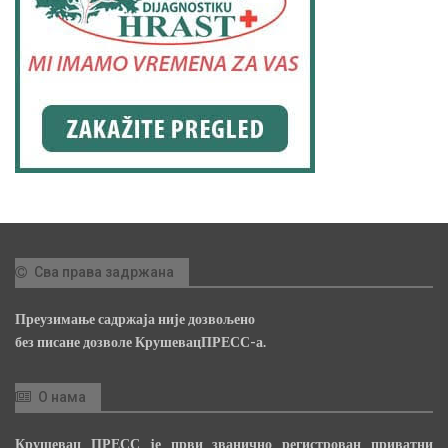
Сва права задржана
Преузимање садржаја није дозвољено
без писане дозволе КрушевацПРЕСС-а.
О нама
Крушевац ПРЕСС је први званично регистрован приватни