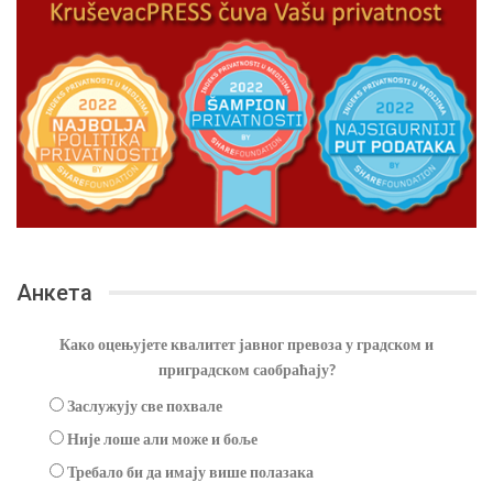
Анкета
Како оцењујете квалитет јавног превоза у градском и
приградском саобраћају?
Заслужују све похвале
Није лоше али може и боље
Требало би да имају више полазака