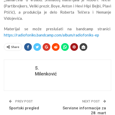
(Partibrejkers, Veliki prezir, Boye, Anton i Hevi Hipi Bejbi, Plavi
Ptičić), a produkcija je delo Roberta Telčera i Nemanje
Vidojevića.
Materijal se može preslušati na bandcamp stranici
https://radiofoniks.bandcamp.com/album/radiofoniks-ep
Share
S.
Milenković
PREV POST
NEXT POST
Sportski pregled
Servisne informacije za
28. mart