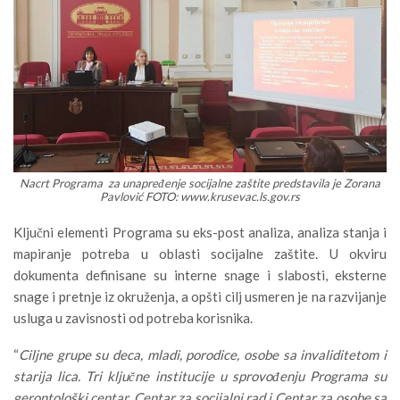
Nacrt Programa za unapređenje socijalne zaštite predstavila je Zorana
Pavlović FOTO: www.krusevac.ls.gov.rs
Ključni elementi Programa su eks-post analiza, analiza stanja i
mapiranje potreba u oblasti socijalne zaštite. U okviru
dokumenta definisane su interne snage i slabosti, eksterne
snage i pretnje iz okruženja, a opšti cilj usmeren je na razvijanje
usluga u zavisnosti od potreba korisnika.
“
Ciljne grupe su deca, mladi, porodice, osobe sa invaliditetom i
starija lica. Tri ključne institucije u sprovođenju Programa su
gerontološki centar, Centar za socijalni rad i Centar za osobe sa