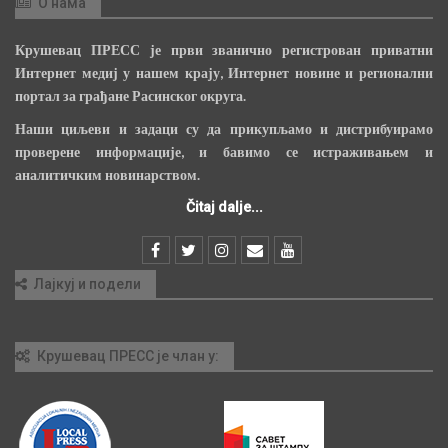
О нама
Крушевац ПРЕСС је први званично регистрован приватни
Интернет медиј у нашем крају, Интернет новине и регионални
портал за грађане Расинског округа.
Наши циљеви и задаци су да прикупљамо и дистрибуирамо
проверене информације, и бавимо се истраживањем и
аналитичким новинарством.
Čitaj dalje...
Лајкуј и подели
Крушевац ПРЕСС је члан у: