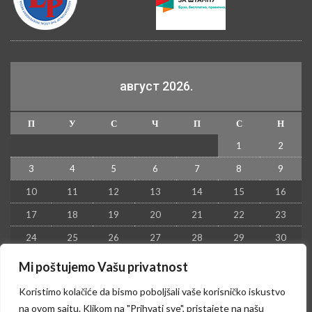
август 2026.
П
У
С
Ч
П
С
Н
1
2
3
4
5
6
7
8
9
10
11
12
13
14
15
16
17
18
19
20
21
22
23
24
25
26
27
28
29
30
31
Mi poštujemo Vašu privatnost
« јул
Koristimo kolačiće da bismo poboljšali vaše korisničko iskustvo
na ovom sajtu. Klikom na "Prihvati sve", pristajete na našu