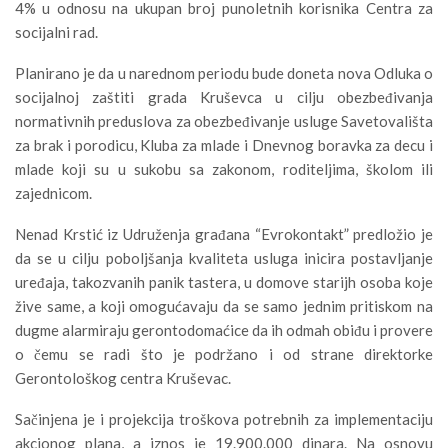
4% u odnosu na ukupan broj punoletnih korisnika Centra za
socijalni rad.
Planirano je da u narednom periodu bude doneta nova Odluka o
socijalnoj zaštiti grada Kruševca u cilju obezbeđivanja
normativnih preduslova za obezbeđivanje usluge Savetovališta
za brak i porodicu, Kluba za mlade i Dnevnog boravka za decu i
mlade koji su u sukobu sa zakonom, roditeljima, školom ili
zajednicom.
Nenad Krstić iz Udruženja građana “Evrokontakt” predložio je
da se u cilju poboljšanja kvaliteta usluga inicira postavljanje
uređaja, takozvanih panik tastera, u domove starijh osoba koje
žive same, a koji omogućavaju da se samo jednim pritiskom na
dugme alarmiraju gerontodomaćice da ih odmah obiđu i provere
o čemu se radi što je podržano i od strane direktorke
Gerontološkog centra Kruševac.
Sačinjena je i projekcija troškova potrebnih za implementaciju
akcionog plana, a iznos je 19.900.000 dinara. Na osnovu