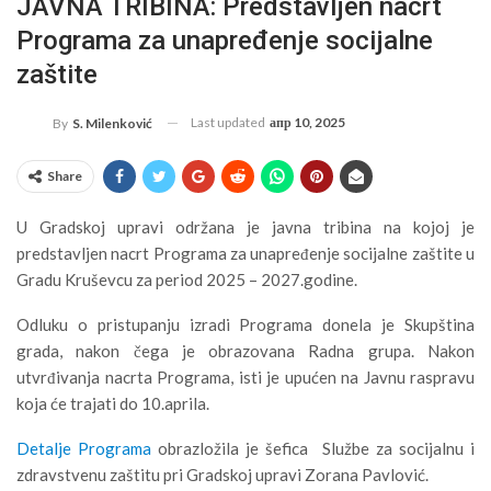
JAVNA TRIBINA: Predstavljen nacrt
Programa za unapređenje socijalne
zaštite
Last updated
апр 10, 2025
By
S. Milenković
Share
U Gradskoj upravi održana je javna tribina na kojoj je
predstavljen nacrt Programa za unapređenje socijalne zaštite u
Gradu Kruševcu za period 2025 – 2027.godine.
Odluku o pristupanju izradi Programa donela je Skupština
grada, nakon čega je obrazovana Radna grupa. Nakon
utvrđivanja nacrta Programa, isti je upućen na Javnu raspravu
koja će trajati do 10.aprila.
Detalje Programa
obrazložila je šefica Službe za socijalnu i
zdravstvenu zaštitu pri Gradskoj upravi Zorana Pavlović.