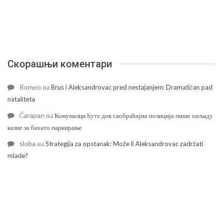
Скорашњи коментари
Romeo
на
Brus i Aleksandrovac pred nestajanjem: Dramatičan pad
nataliteta
Čarapan
на
Комуналци ћуте док саобраћајна полиција пише хиљаду
казне за бахато паркирање
sloba
на
Strategija za opstanak: Može li Aleksandrovac zadržati
mlade?