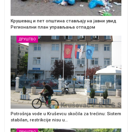
Крушевац и пет општина стављају на јавни увид
Регионални план управљања отпадом
ДРУШТВО
Potrošnja vode u Kruševcu skočila za trećinu: Sistem
stabilan, restrikcije nisu u…
ДРУШТВО