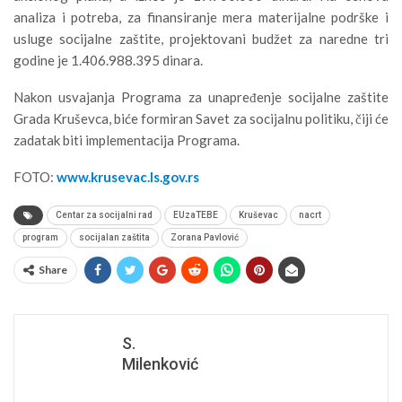
analiza i potreba, za finansiranje mera materijalne podrške i
usluge socijalne zaštite, projektovani budžet za naredne tri
godine je 1.406.988.395 dinara.
Nakon usvajanja Programa za unapređenje socijalne zaštite
Grada Kruševca, biće formiran Savet za socijalnu politiku, čiji će
zadatak biti implementacija Programa.
FOTO:
www.krusevac.ls.gov.rs
Centar za socijalni rad
EUzaTEBE
Kruševac
nacrt
program
socijalan zaštita
Zorana Pavlović
Share
S.
Milenković