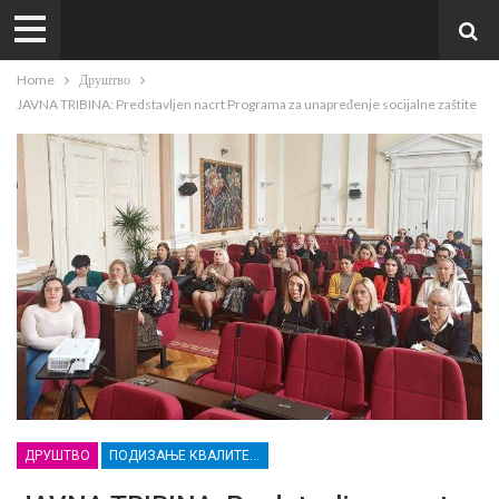
Home
Друштво
JAVNA TRIBINA: Predstavljen nacrt Programa za unapređenje socijalne zaštite
ДРУШТВО
ПОДИЗАЊЕ КВАЛИТЕТА УСЛУГА СОЦИЈАЛНЕ ЗАШТИТЕ РАЊИВИХ ГРУПА У КРУШЕВЦУ