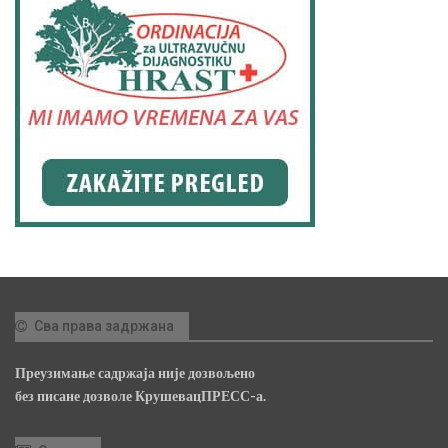
Сва права задржана
Преузимање садржаја није дозвољено
без писане дозволе КрушевацПРЕСС-а.