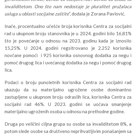
invaliditetom. Ono što nam nedostaje je pluralitet pružalaca
usluga u oblasti socijalne zaštite
”, dodala je Zorana Pavlović.
Inače, procentualno učešće broja korisnika Centra za socijalni
rad u ukupnom broju stanovnika je u 2024. godini bilo 16,81%
što je povećanje u odnosu na 2023. godinu kada je iznosilo
15,25%. U 2024. godini regsitrovano je 2.252 korisnika
novčane pomoći i 925 korisnika osnovnog dodatka za negu i
pomoć drugog lica i uvećanog dodatka za negu i pomoć drugog
lica.
Podaci o broju punoletnih korisnika Centra za socijalni rad
ukazuju da su materijalno ugrožene osobe dominantno
zastupljene u ukupnom broju odraslih lica, korisnika Centra za
socijalni rad 46%. U 2023. godini se uočava smanjenje
materijalno ugroženih osoba u odnosu na prethodne godine.
Druga po veličini ciljna grupa su osobe sa invaliditetom 8%, a
potom slede osobe sa društveno neprihvatljivim ponašanjem sa