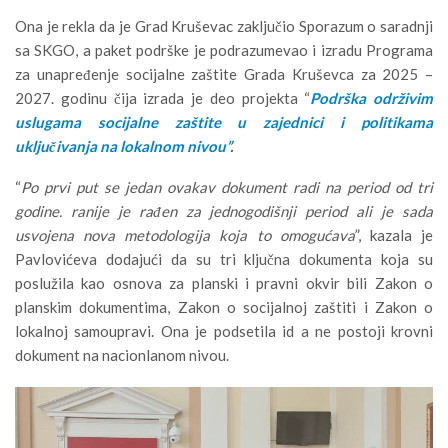
Ona je rekla da je Grad Kruševac zaključio Sporazum o saradnji
sa SKGO, a paket podrške je podrazumevao i izradu Programa
za unapređenje socijalne zaštite Grada Kruševca za 2025 –
2027. godinu čija izrada je deo projekta “
Podrška održivim
uslugama socijalne zaštite u zajednici i politikama
uključivanja na lokalnom nivou”
.
“
Po prvi put se jedan ovakav dokument radi na period od tri
godine. ranije je rađen za jednogodišnji period ali je sada
usvojena nova metodologija koja to omogućava
”, kazala je
Pavlovićeva dodajući da su tri ključna dokumenta koja su
poslužila kao osnova za planski i pravni okvir bili Zakon o
planskim dokumentima, Zakon o socijalnoj zaštiti i Zakon o
lokalnoj samoupravi. Ona je podsetila id a ne postoji krovni
dokument na nacionlanom nivou.