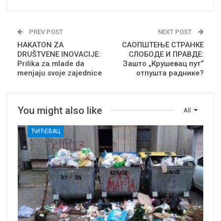
PREV POST
NEXT POST
HAKATON ZA
САОПШТЕЊЕ СТРАНКЕ
DRUŠTVENE INOVACIJE:
СЛОБОДЕ И ПРАВДЕ:
Prilika za mlade da
Зашто „Крушевац пут“
menjaju svoje zajednice
отпушта раднике?
You might also like
All
ЋИЋЕВАЦ