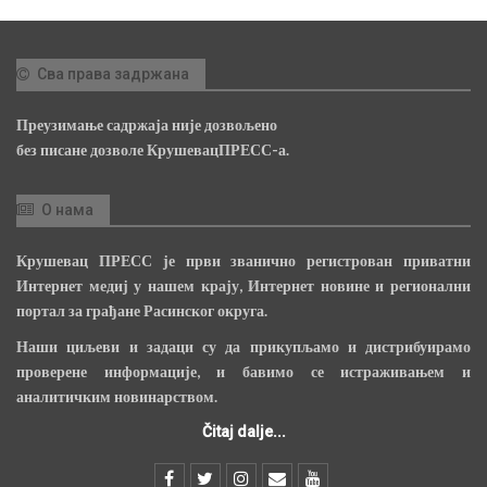
Сва права задржана
Преузимање садржаја није дозвољено
без писане дозволе КрушевацПРЕСС-а.
О нама
Крушевац ПРЕСС је први званично регистрован приватни
Интернет медиј у нашем крају, Интернет новине и регионални
портал за грађане Расинског округа.
Наши циљеви и задаци су да прикупљамо и дистрибуирамо
проверене информације, и бавимо се истраживањем и
аналитичким новинарством.
Čitaj dalje...