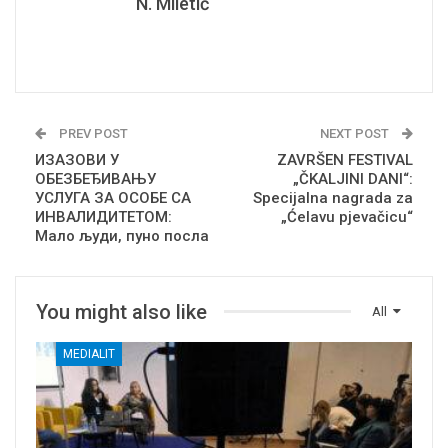
N. Miletić
PREV POST
NEXT POST
ИЗАЗОВИ У
ZAVRŠEN FESTIVAL
ОБЕЗБЕЂИВАЊУ
„ČKALJINI DANI“:
УСЛУГА ЗА ОСОБЕ СА
Specijalna nagrada za
ИНВАЛИДИТЕТОМ:
„Ćelavu pjevačicu“
Мало људи, пуно посла
You might also like
All
MEDIALIT