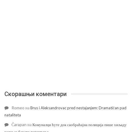
Скорашњи коментари
Romeo
на
Brus i Aleksandrovac pred nestajanjem: Dramatičan pad
nataliteta
Čarapan
на
Комуналци ћуте док саобраћајна полиција пише хиљаду
казне за бахато паркирање