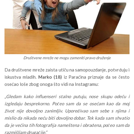
Društvene mreže ne mogu zameniti pravo druženje
Da društvene mreže zaista utiču na samopouzdanje, potvrđuju i
iskustva mladih.
Marko (18)
iz Paraćina priznaje da se često
osećao loše zbog onoga što vidi na Instagramu:
„Gledam kako influenseri stalno putuju, nose skupu odeću i
izgledaju besprekorno. Počeo sam da se osećam kao da moj
život nije dovoljno zanimljiv. Upoređivao sam sebe s njima i
mislio da nikada neću biti dovoljno dobar. Tek kada sam shvatio
da je većina tih fotografija nameštena i obrađena, počeo sam da
razmišljam drugačije.“