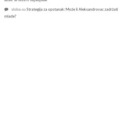
sloba
на
Strategija za opstanak: Može li Aleksandrovac zadržati
mlade?