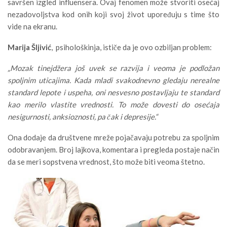
savršen izgled influensera. Ovaj fenomen može stvoriti osećaj
nezadovoljstva kod onih koji svoj život upoređuju s time što
vide na ekranu.
Marija
Šljivić
, psihološkinja, ističe da je ovo ozbiljan problem:
„Mozak tinejdžera još uvek se razvija i veoma je podložan
spoljnim uticajima. Kada mladi svakodnevno gledaju nerealne
standard lepote i uspeha, oni nesvesno postavljaju te standard
kao merilo vlastite vrednosti. To može dovesti do osećaja
nesigurnosti, anksioznosti, pa čak i depresije.“
Ona dodaje da društvene mreže pojačavaju potrebu za spoljnim
odobravanjem. Broj lajkova, komentara i pregleda postaje način
da se meri sopstvena vrednost, što može biti veoma štetno.