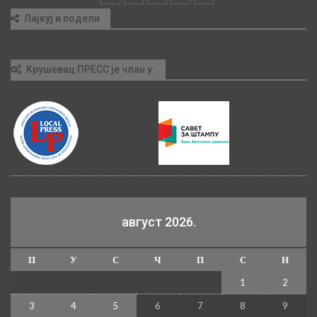
Лајкуј и подели
Крушевац ПРЕСС је члан у:
август 2026.
П
У
С
Ч
П
С
Н
1
2
3
4
5
6
7
8
9