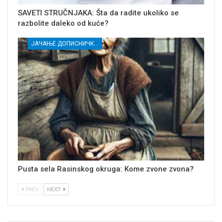
SAVETI STRUČNJAKA: Šta da radite ukoliko se
razbolite daleko od kuće?
ЈАЧАЊЕ ДОПИСНИЧКЕ МРЕЖЕ НЕЗАВИСНИХ МЕДИЈА У РАСИНСКОМ ОКРУГУ
Pusta sela Rasinskog okruga: Kome zvone zvona?
PREV
NEXT