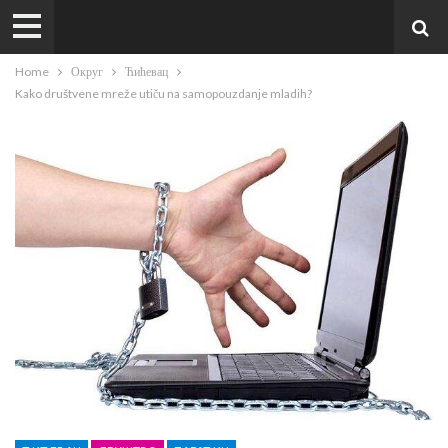
Home
Округ
Ћићевац
Kako društvene mreže utiču na samopouzdanje mladih?