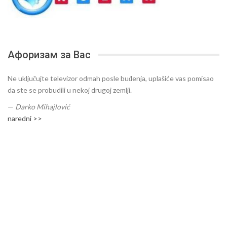
Афоризам за Вас
Ne uključujte televizor odmah posle buđenja, uplašiće vas pomisao
da ste se probudili u nekoj drugoj zemlji.
—
Darko Mihajlović
naredni >>