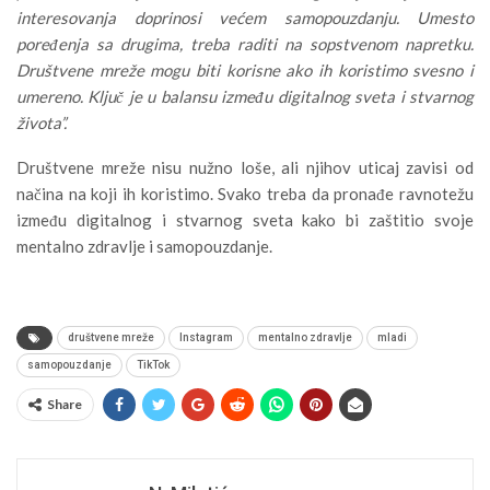
interesovanja doprinosi većem samopouzdanju. Umesto
poređenja sa drugima, treba raditi na sopstvenom napretku.
Društvene mreže mogu biti korisne ako ih koristimo svesno i
umereno. Ključ je u balansu između digitalnog sveta i stvarnog
života”.
Društvene mreže nisu nužno loše, ali njihov uticaj zavisi od
načina na koji ih koristimo. Svako treba da pronađe ravnotežu
između digitalnog i stvarnog sveta kako bi zaštitio svoje
mentalno zdravlje i samopouzdanje.
društvene mreže
Instagram
mentalno zdravlje
mladi
samopouzdanje
TikTok
Share