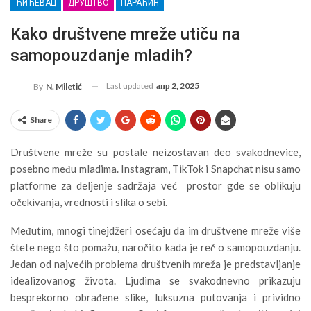
ЋИЋЕВАЦ
ДРУШТВО
ПАРАЋИН
Kako društvene mreže utiču na
samopouzdanje mladih?
Last updated
апр 2, 2025
By
N. Miletić
Share
Društvene mreže su postale neizostavan deo svakodnevice,
posebno među mladima. Instagram, TikTok i Snapchat nisu samo
platforme za deljenje sadržaja već prostor gde se oblikuju
očekivanja, vrednosti i slika o sebi.
Međutim, mnogi tinejdžeri osećaju da im društvene mreže više
štete nego što pomažu, naročito kada je reč o samopouzdanju.
Jedan od najvećih problema društvenih mreža je predstavljanje
idealizovanog života. Ljudima se svakodnevno prikazuju
besprekorno obrađene slike, luksuzna putovanja i prividno