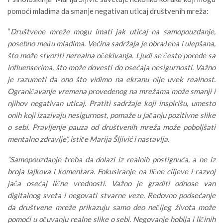
pomoći mladima da smanje negativan uticaj društvenih mreža:
“
Društvene mreže mogu imati jak uticaj na samopouzdanje,
posebno među mladima. Većina sadržaja je obrađena i ulepšana,
što može stvoriti nerealna očekivanja. Ljudi se često porede sa
influenserima, što može dovesti do osećaja nesigurnosti. Važno
je razumeti da ono što vidimo na ekranu nije uvek realnost.
Ograničavanje vremena provedenog na mrežama može smanji i
njihov negativan uticaj. Pratiti sadržaje koji inspirišu, umesto
onih koji izazivaju nesigurnost, pomaže u jačanju pozitivne slike
o sebi. Pravljenje pauza od društvenih mreža može poboljšati
mentalno zdravlje”, ističe Marija Šljivić i nastavlja.
“Samopouzdanje treba da dolazi iz realnih postignuća, a ne iz
broja lajkova i komentara. Fokusiranje na lične ciljeve i razvoj
jača osećaj lične vrednosti. Važno je graditi odnose van
digitalnog sveta i negovati stvarne veze. Redovno podsećanje
da društvene mreže prikazuju samo deo nečijeg života može
pomoći u očuvanju realne slike o sebi. Negovanje hobija i ličinih