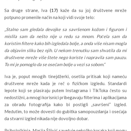
Sa druge strane, Iva
(17)
kaže da su joj društvene mreže
potpuno promenile način na koji vidi svoje telo:
„Stalno sam gledala devojke sa savršenom kožom i figurom i
mislila sam da nešto nije u redu sa mnom. Počela sam da
koristim filtere kako bih izgledala bolje, a onda više nisam mogla
da objavim sliku bez njih. U nekom trenutku sam shvatila da mi
društvene mreže više štete nego koriste i napravila sam pauzu.
To mi je pomoglo da se osećam bolje u vezi sa sobom.“
Iva je, poput mnogih tinejdžerki, osetila pritisak koji nameću
društvene mreže kada je reč o fizičkom izgledu. Standardi
lepote koji se plasiraju putem Instagrama i TikToka često su
nedostižni, a mnogi korisnici pribegavaju filterima i aplikacijama
za obradu fotografija kako bi postigli „savršeni“ izgled.
Međutim, to može dovesti do gubitka samopouzdanja i osećaja
da stvarni izgled nikada nije dovoljno dobar.
Psihološkinja Marija Šljivić savetuje nekoliko koraka koji mogu