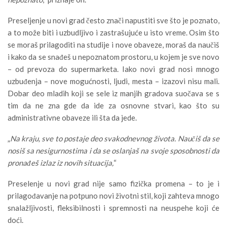
Preseljenje u novi grad često znači napustiti sve što je poznato,
a to može biti i uzbudljivo i zastrašujuće u isto vreme. Osim što
se moraš prilagoditi na studije i nove obaveze, moraš da naučiš
i kako da se snađeš u nepoznatom prostoru, u kojem je sve novo
– od prevoza do supermarketa. Iako novi grad nosi mnogo
uzbuđenja – nove mogućnosti, ljudi, mesta – izazovi nisu mali.
Dobar deo mladih koji se sele iz manjih gradova suočava se s
tim da ne zna gde da ide za osnovne stvari, kao što su
administrativne obaveze ili šta da jede.
„
Na kraju, sve to postaje deo svakodnevnog života. Naučiš da se
nosiš sa nesigurnostima i da se oslanjaš na svoje sposobnosti da
pronađeš izlaz iz novih situacija,
“
Preselenje u novi grad nije samo fizička promena – to je i
prilagođavanje na potpuno novi životni stil, koji zahteva mnogo
snalažljivosti, fleksibilnosti i spremnosti na neuspehe koji će
doći.