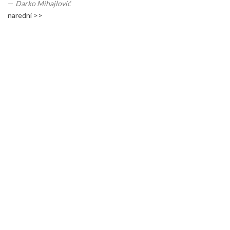
—
Darko Mihajlović
naredni >>