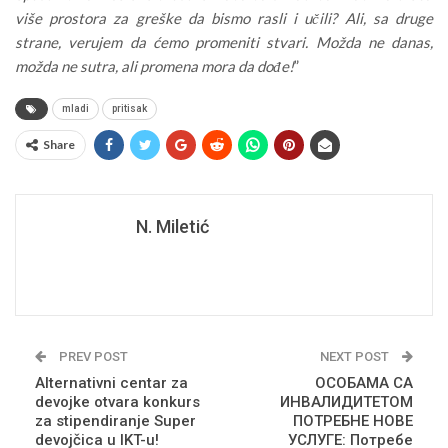
više prostora za greške da bismo rasli i učili? Ali, sa druge
strane, verujem da ćemo promeniti stvari. Možda ne danas,
možda ne sutra, ali promena mora da dođe!
”
mladi
pritisak
Share
N. Miletić
PREV POST
NEXT POST
Alternativni centar za
ОСОБАМА СА
devojke otvara konkurs
ИНВАЛИДИТЕТОМ
za stipendiranje Super
ПОТРЕБНЕ НОВЕ
devojčica u IKT-u!
УСЛУГЕ: Потребе