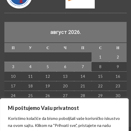
август 2026.
П
У
С
Ч
П
С
Н
1
2
3
4
5
6
7
8
9
10
11
12
13
14
15
16
17
18
19
20
21
22
23
24
25
26
27
28
29
30
31
Mi poštujemo Vašu privatnost
« јул
Koristimo kolačiće da bismo poboljšali vaše korisničko iskustvo
na ovom sajtu. Klikom na "Prihvati sve", pristajete na našu