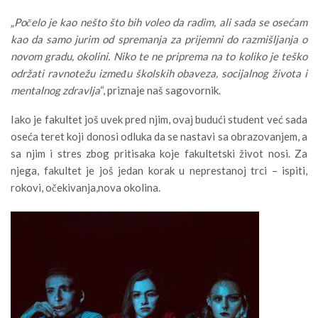
„
Počelo je kao nešto što bih voleo da radim, ali sada se osećam
kao da samo jurim od spremanja za prijemni do razmišljanja o
novom gradu, okolini. Niko te ne priprema na to koliko je teško
održati ravnotežu između školskih obaveza, socijalnog života i
mentalnog zdravlja
“, priznaje naš sagovornik.
Iako je fakultet još uvek pred njim, ovaj budući student već sada
oseća teret koji donosi odluka da se nastavi sa obrazovanjem, a
sa njim i stres zbog pritisaka koje fakultetski život nosi. Za
njega, fakultet je još jedan korak u neprestanoj trci – ispiti,
rokovi, očekivanja,nova okolina.