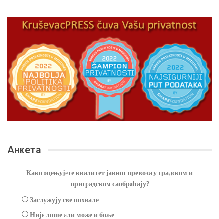
Анкета
Како оцењујете квалитет јавног превоза у градском и
приградском саобраћају?
Заслужују све похвале
Није лоше али може и боље