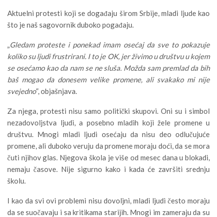
Aktuelni protesti koji se događaju širom Srbije, mladi ljude kao
što je naš sagovornik duboko pogađaju.
„
Gledam proteste i ponekad imam osećaj da sve to pokazuje
koliko su ljudi frustrirani. I to je OK, jer živimo u društvu u kojem
se osećamo kao da nam se ne sluša. Možda sam premlad da bih
baš mogao da donesem velike promene, ali svakako mi nije
svejedno
“, objašnjava.
Za njega, protesti nisu samo politički skupovi. Oni su i simbol
nezadovoljstva ljudi, a posebno mladih koji žele promene u
društvu. Mnogi mladi ljudi osećaju da nisu deo odlučujuće
promene, ali duboko veruju da promene moraju doći, da se mora
čuti njihov glas. Njegova škola je više od mesec dana u blokadi,
nemaju časove. Nije sigurno kako i kada će završiti srednju
školu.
I kao da svi ovi problemi nisu dovoljni, mladi ljudi često moraju
da se suočavaju i sa kritikama starijih. Mnogi im zameraju da su