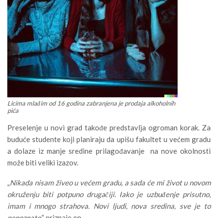
Licima mlađim od 16 godina zabranjena je prodaja alkoholnih
pića
Preselenje u novi grad takođe predstavlja ogroman korak. Za
buduće studente koji planiraju da upišu fakultet u većem gradu
a dolaze iz manje sredine prilagođavanje na nove okolnosti
može biti veliki izazov.
„
Nikada nisam živeo u većem gradu, a sada će mi život u novom
okruženju biti potpuno drugačiji. Iako je uzbuđenje prisutno,
imam i mnogo strahova. Novi ljudi, nova sredina, sve je to
nepoznato
,“ priznaje on.