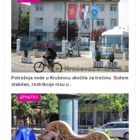
Potrošnja vode u Kruševcu skočila za trećinu: Sistem
stabilan, restrikcije nisu u…
ДРУШТВО