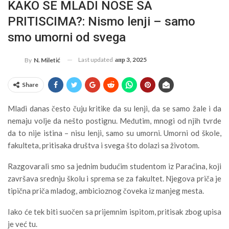
KAKO SE MLADI NOSE SA
PRITISCIMA?: Nismo lenji – samo
smo umorni od svega
Last updated
апр 3, 2025
By
N. Miletić
Share
Mladi danas često čuju kritike da su lenji, da se samo žale i da
nemaju volje da nešto postignu. Međutim, mnogi od njih tvrde
da to nije istina – nisu lenji, samo su umorni. Umorni od škole,
fakulteta, pritisaka društva i svega što dolazi sa životom.
Razgovarali smo sa jednim budućim studentom iz Paraćina, koji
završava srednju školu i sprema se za fakultet. Njegova priča je
tipična priča mladog, ambicioznog čoveka iz manjeg mesta.
Iako će tek biti suočen sa prijemnim ispitom, pritisak zbog upisa
je već tu.