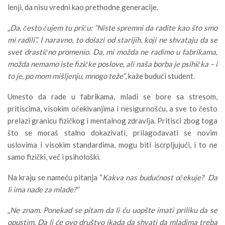
lenji, da nisu vredni kao prethodne generacije.
„
Da, često čujem tu priču: “Niste spremni da radite kao što smo
mi radili”. I naravno, to dolazi od starijih, koji ne shvataju da se
svet drastično promenio. Da, mi možda ne radimo u fabrikama,
možda nemamo iste fizičke poslove, ali naša borba je psihička – i
to je, po mom mišljenju, mnogo teže“
, kaže budući student.
Umesto da rade u fabrikama, mladi se bore sa stresom,
pritiscima, visokim očekivanjima i nesigurnošću, a sve to često
prelazi granicu fizičkog i mentalnog zdravlja. Pritisci zbog toga
što se moraš stalno dokazivati, prilagođavati se novim
uslovima i visokim standardima, mogu biti iscrpljujući, i to ne
samo fizički, već i psihološki.
Na kraju se nameću pitanja “
Kakva nas budućnost očekuje? Da
li ima nade za mlade?“
„
Ne znam. Ponekad se pitam da li ću uopšte imati priliku da se
opustim. Da li će ovo društvo ikada da shvati da mladima treba