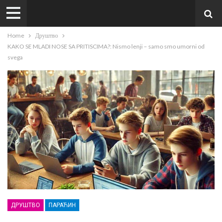
Home
Друштво
KAKO SE MLADI NOSE SA PRITISCIMA?: Nismo lenji – samo smo umorni od
svega
ДРУШТВО
ПАРАЋИН