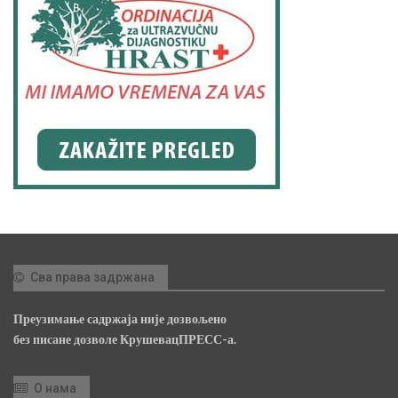
Сва права задржана
Преузимање садржаја није дозвољено
без писане дозволе КрушевацПРЕСС-а.
О нама