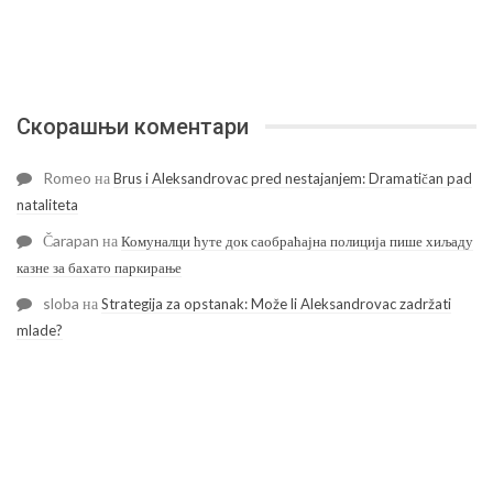
Скорашњи коментари
Romeo
на
Brus i Aleksandrovac pred nestajanjem: Dramatičan pad
nataliteta
Čarapan
на
Комуналци ћуте док саобраћајна полиција пише хиљаду
казне за бахато паркирање
sloba
на
Strategija za opstanak: Može li Aleksandrovac zadržati
mlade?