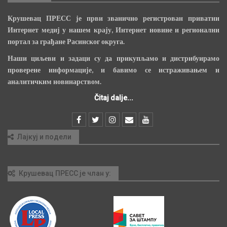
Крушевац ПРЕСС је први званично регистрован приватни
Интернет медиј у нашем крају, Интернет новине и регионални
портал за грађане Расинског округа.
Наши циљеви и задаци су да прикупљамо и дистрибуирамо
проверене информације, и бавимо се истраживањем и
аналитичким новинарством.
Čitaj dalje...
Лајкуј и подели
Крушевац ПРЕСС је члан у: