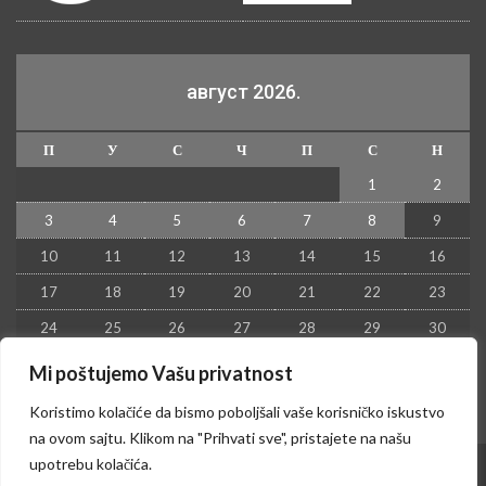
август 2026.
П
У
С
Ч
П
С
Н
1
2
3
4
5
6
7
8
9
10
11
12
13
14
15
16
17
18
19
20
21
22
23
24
25
26
27
28
29
30
31
Mi poštujemo Vašu privatnost
« јул
Koristimo kolačiće da bismo poboljšali vaše korisničko iskustvo
na ovom sajtu. Klikom na "Prihvati sve", pristajete na našu
upotrebu kolačića.