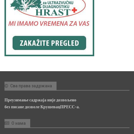
Сва права задржана
Преузимање садржаја није дозвољено
без писане дозволе КрушевацПРЕСС-а.
О нама