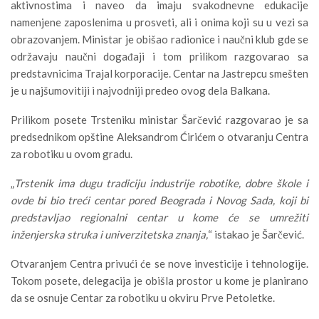
aktivnostima i naveo da imaju svakodnevne edukacije
namenjene zaposlenima u prosveti, ali i onima koji su u vezi sa
obrazovanjem. Ministar je obišao radionice i naučni klub gde se
održavaju naučni događaji i tom prilikom razgovarao sa
predstavnicima Trajal korporacije. Centar na Jastrepcu smešten
je u najšumovitiji i najvodniji predeo ovog dela Balkana.
Prilikom posete Trsteniku ministar Šarčević razgovarao je sa
predsednikom opštine Aleksandrom Ćirićem o otvaranju Centra
za robotiku u ovom gradu.
„
Trstenik ima dugu tradiciju industrije robotike, dobre škole i
ovde bi bio treći centar pored Beograda i Novog Sada, koji bi
predstavljao regionalni centar u kome će se umrežiti
inženjerska struka i univerzitetska znanja,
“ istakao je Šarčević.
Otvaranjem Centra privući će se nove investicije i tehnologije.
Tokom posete, delegacija je obišla prostor u kome je planirano
da se osnuje Centar za robotiku u okviru Prve Petoletke.