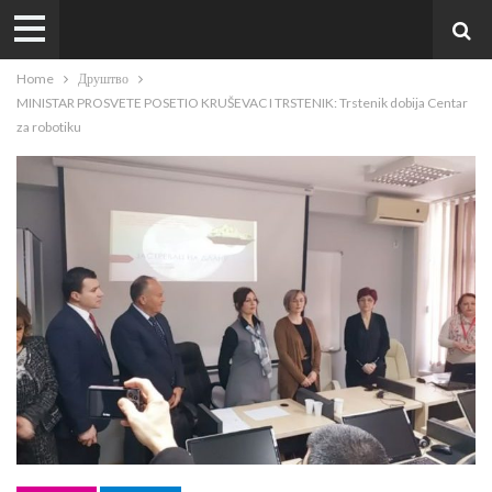
Home
Друштво
MINISTAR PROSVETE POSETIO KRUŠEVAC I TRSTENIK: Trstenik dobija Centar
za robotiku