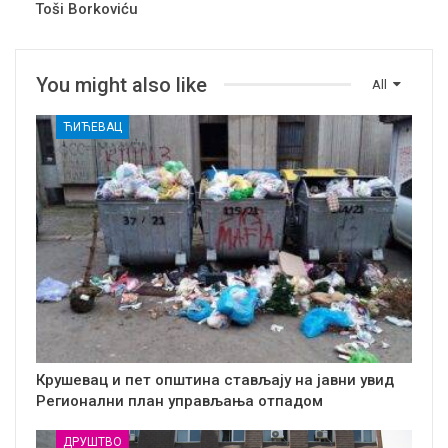
Toši Borkoviću
You might also like
All
ЋИЋЕВАЦ
Крушевац и пет општина стављају на јавни увид
Регионални план управљања отпадом
ДРУШТВО