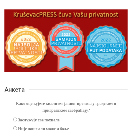
Анкета
Како оцењујете квалитет јавног превоза у градском и
приградском саобраћају?
Заслужују све похвале
Није лоше али може и боље