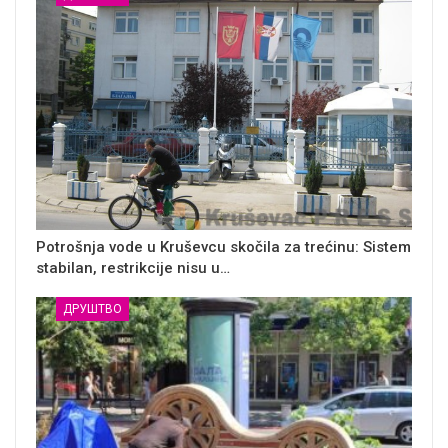
Potrošnja vode u Kruševcu skočila za trećinu: Sistem
stabilan, restrikcije nisu u…
ДРУШТВО