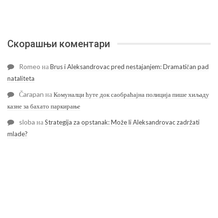
Скорашњи коментари
Romeo
на
Brus i Aleksandrovac pred nestajanjem: Dramatičan pad
nataliteta
Čarapan
на
Комуналци ћуте док саобраћајна полиција пише хиљаду
казне за бахато паркирање
sloba
на
Strategija za opstanak: Može li Aleksandrovac zadržati
mlade?