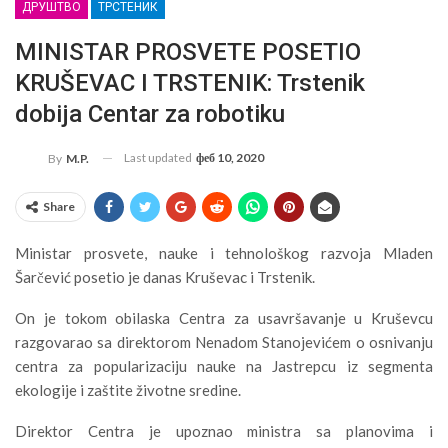
ДРУШТВО
ТРСТЕНИК
MINISTAR PROSVETE POSETIO
KRUŠEVAC I TRSTENIK: Trstenik
dobija Centar za robotiku
Last updated
феб 10, 2020
By
M.P.
Share
Ministar prosvete, nauke i tehnološkog razvoja Mladen
Šarčević posetio je danas Kruševac i Trstenik.
On je tokom obilaska Centra za usavršavanje u Kruševcu
razgovarao sa direktorom Nenadom Stanojevićem o osnivanju
centra za popularizaciju nauke na Jastrepcu iz segmenta
ekologije i zaštite životne sredine.
Direktor Centra je upoznao ministra sa planovima i