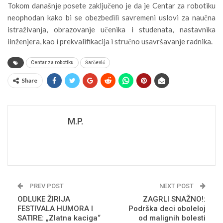
Tokom današnje posete zaključeno je da je Centar za robotiku
neophodan kako bi se obezbedili savremeni uslovi za naučna
istraživanja, obrazovanje učenika i studenata, nastavnika
iinženjera, kao i prekvalifikacija i stručno usavršavanje radnika.
Centar za robotiku
Šarčević
Share
M.P.
PREV POST
NEXT POST
ODLUKE ŽIRIJA
ZAGRLI SNAŽNO!:
FESTIVALA HUMORA I
Podrška deci oboleloj
SATIRE: „Zlatna kaciga“
od malignih bolesti