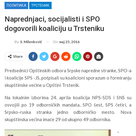
ПОЛИТИКА
ТРСТЕНИК
Naprednjaci, socijalisti i SPO
dogovorili koaliciju u Trsteniku
On
мај 25, 2016
By
S. Milenković
Share
Predsednici Opštinskih odbora Srpske napredne stranke, SPO-a
i koalicije SPS -JS, potpisali su koalicioni sporazum o formiranju
skupštinske većine u Opštini Trstenik.
Na lokalnim izborima 24. aprila koalicija NPS-SDS i SNS su
osvojili po 19 odborničkih mandata, SPO šest, SPS četiri, a
Srpsko-ruska stranka jedno odborničko mesto. Nova
skupštinska većina imaće 29 od ukupno 49 odbornika.
–