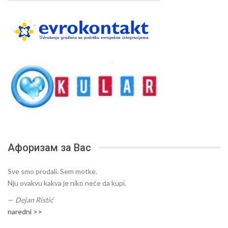
Афоризам за Вас
Sve smo prodali. Sem motke.
Nju ovakvu kakva je niko neće da kupi.
—
Dejan Ristić
naredni >>