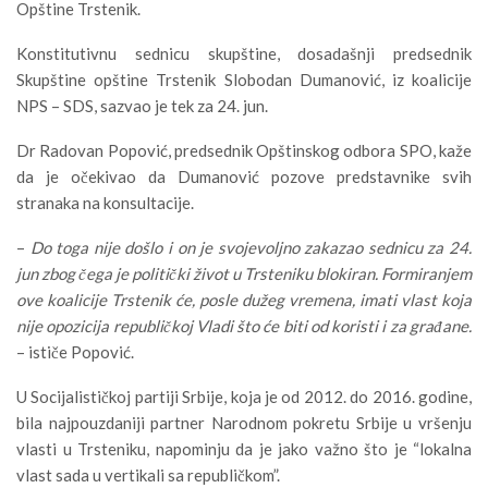
Opštine Trstenik.
Konstitutivnu sednicu skupštine, dosadašnji predsednik
Skupštine opštine Trstenik Slobodan Dumanović, iz koalicije
NPS – SDS, sazvao je tek za 24. jun.
Dr Radovan Popović, predsednik Opštinskog odbora SPO, kaže
da je očekivao da Dumanović pozove predstavnike svih
stranaka na konsultacije.
–
Do toga nije došlo i on je svojevoljno zakazao sednicu za 24.
jun zbog čega je politički život u Trsteniku blokiran. Formiranjem
ove koalicije Trstenik će, posle dužeg vremena, imati vlast koja
nije opozicija republičkoj Vladi što će biti od koristi i za građane.
– ističe Popović.
U Socijalističkoj partiji Srbije, koja je od 2012. do 2016. godine,
bila najpouzdaniji partner Narodnom pokretu Srbije u vršenju
vlasti u Trsteniku, napominju da je jako važno što je “lokalna
vlast sada u vertikali sa republičkom”.