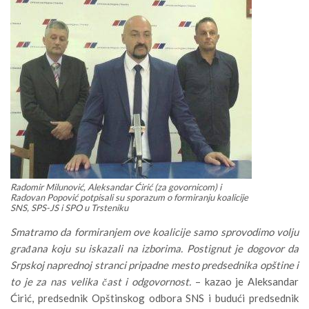
Radomir Milunović, Aleksandar Ćirić (za govornicom) i
Radovan Popović potpisali su sporazum o formiranju koalicije
SNS, SPS-JS i SPO u Trsteniku
Smatramo da formiranjem ove koalicije samo sprovodimo volju
građana koju su iskazali na izborima. Postignut je dogovor da
Srpskoj naprednoj stranci pripadne mesto predsednika opštine i
to je za nas velika čast i odgovornost.
– kazao je Aleksandar
Ćirić, predsednik Opštinskog odbora SNS i budući predsednik