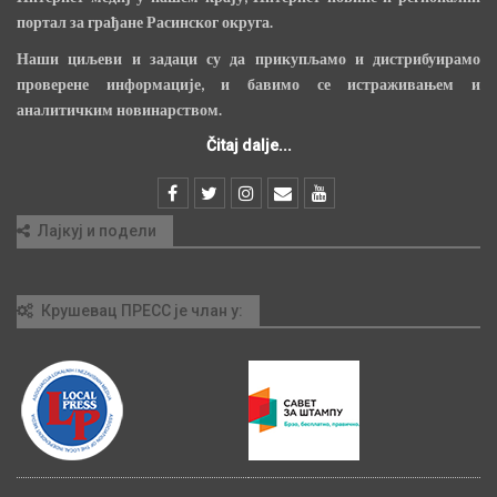
портал за грађане Расинског округа.
Наши циљеви и задаци су да прикупљамо и дистрибуирамо
проверене информације, и бавимо се истраживањем и
аналитичким новинарством.
Čitaj dalje...
Лајкуј и подели
Крушевац ПРЕСС је члан у: