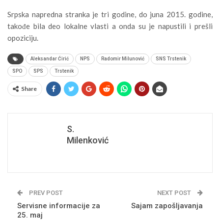
Srpska napredna stranka je tri godine, do juna 2015. godine,
takođe bila deo lokalne vlasti a onda su je napustili i prešli
opoziciju.
Aleksandar Ćirić
NPS
Radomir Milunović
SNS Trstenik
SPO
SPS
Trstenik
Share
S.
Milenković
PREV POST
NEXT POST
Servisne informacije za
Sajam zapošljavanja
25. maj