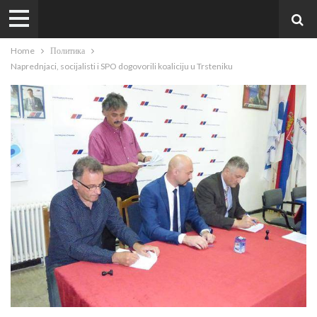
Home
Политика
Naprednjaci, socijalisti i SPO dogovorili koaliciju u Trsteniku