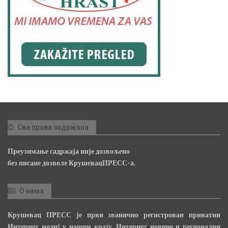
Сва права задржана
Преузимање садржаја није дозвољено
без писане дозволе КрушевацПРЕСС-а.
О нама
Крушевац ПРЕСС је први званично регистрован приватни
Интернет медиј у нашем крају, Интернет новине и регионални