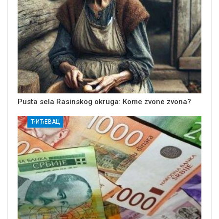
Pusta sela Rasinskog okruga: Kome zvone zvona?
ЋИЋЕВАЦ