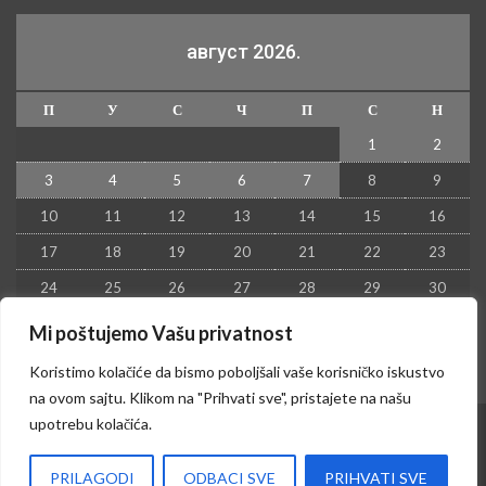
август 2026.
П
У
С
Ч
П
С
Н
1
2
3
4
5
6
7
8
9
10
11
12
13
14
15
16
17
18
19
20
21
22
23
24
25
26
27
28
29
30
31
Mi poštujemo Vašu privatnost
« јул
Koristimo kolačiće da bismo poboljšali vaše korisničko iskustvo
na ovom sajtu. Klikom na "Prihvati sve", pristajete na našu
upotrebu kolačića.
© 2026 - Kruševac PRESS. Sva prava zadržana.
PRILAGODI
ODBACI SVE
PRIHVATI SVE
Izrada sajta i hosting:
Hosting-Srbija