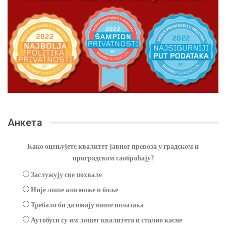
Анкета
Како оцењујете квалитет јавног превоза у градском и
приградском саобраћају?
Заслужују све похвале
Није лоше али може и боље
Требало би да имају више полазака
Аутобуси су им лошег квалитета и стално касне