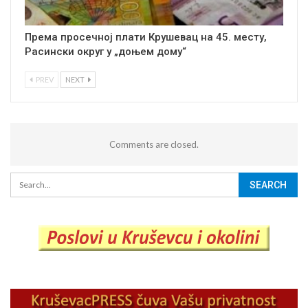
Према просечној плати Крушевац на 45. месту,
Расински округ у „доњем дому“
PREV
NEXT
Comments are closed.