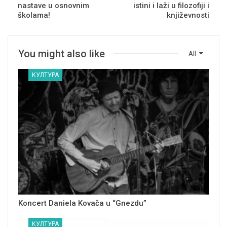
nastave u osnovnim
istini i laži u filozofiji i
školama!
književnosti
You might also like
All
КУЛТУРА
Koncert Daniela Kovača u “Gnezdu”
КУЛТУРА