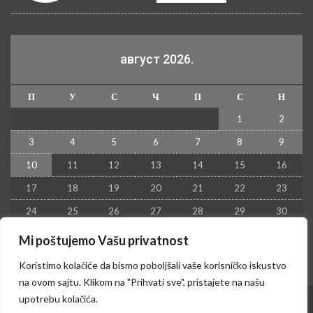
август 2026.
П
У
С
Ч
П
С
Н
1
2
3
4
5
6
7
8
9
10
11
12
13
14
15
16
17
18
19
20
21
22
23
24
25
26
27
28
29
30
31
Mi poštujemo Vašu privatnost
« јул
Koristimo kolačiće da bismo poboljšali vaše korisničko iskustvo
na ovom sajtu. Klikom na "Prihvati sve", pristajete na našu
upotrebu kolačića.