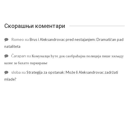
Скорашњи коментари
Romeo
на
Brus i Aleksandrovac pred nestajanjem: Dramatičan pad
nataliteta
Čarapan
на
Комуналци ћуте док саобраћајна полиција пише хиљаду
казне за бахато паркирање
sloba
на
Strategija za opstanak: Može li Aleksandrovac zadržati
mlade?