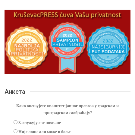
Анкета
Како оцењујете квалитет јавног превоза у градском и
приградском саобраћају?
Заслужују све похвале
Није лоше али може и боље