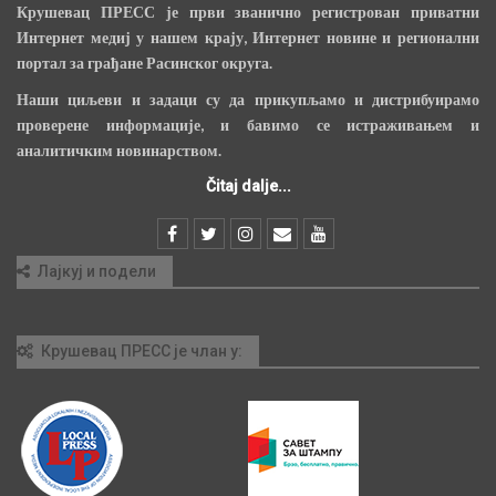
Крушевац ПРЕСС је први званично регистрован приватни
Интернет медиј у нашем крају, Интернет новине и регионални
портал за грађане Расинског округа.
Наши циљеви и задаци су да прикупљамо и дистрибуирамо
проверене информације, и бавимо се истраживањем и
аналитичким новинарством.
Čitaj dalje...
Лајкуј и подели
Крушевац ПРЕСС је члан у: