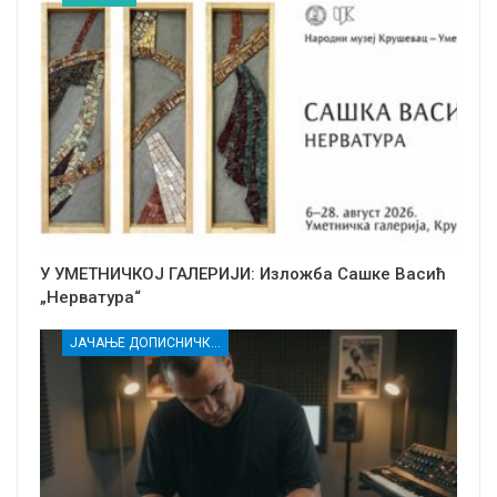
У УМЕТНИЧКОЈ ГАЛЕРИЈИ: Изложба Сашке Васић
„Нерватура“
ЈАЧАЊЕ ДОПИСНИЧКЕ МРЕЖЕ НЕЗАВИСНИХ МЕДИЈА У РАСИНСКОМ ОКРУГУ