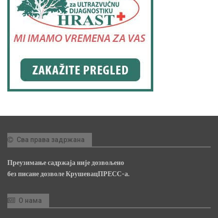
Сва права задржана
Преузимање садржаја није дозвољено
без писане дозволе КрушевацПРЕСС-а.
О нама