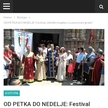
Home
Култура
OD PETKA DO NEDELJE: Festival „Viteški megdan u Lazarevom gradu“
КУЛТУРА
OD PETKA DO NEDELJE: Festival