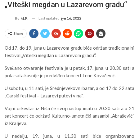
„Viteški megdan u Lazarevom gradu“
Last updated
јун 16, 2022
By
M.P.
Share
Od 17. do 19. juna u Lazarevom gradu biće održan tradicionalni
festival „Viteški megdan u Lazarevom gradu“.
Svečano otvaranje festivala je u petak, 17. juna, u 20.30 sati a
pola sata kasnije je predviđen koncert Lene Kovačević.
U subotu, u 11 sati, je Srednjevekovni bazar, a od 17 do 22 sata
„Carski festival – Lazarevi putevi vina“.
Vojni orkestar iz Niša će svoj nastup imati u 20.30 sati a u 21
sat koncert će održati Kulturno-umetnički ansambl „Abrašević“
iz Kraljeva.
U nedelju, 19. juna, u 11.30 sati biće organizovano