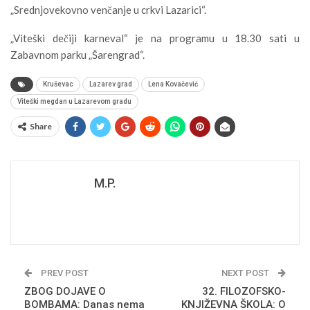
„Srednjovekovno venčanje u crkvi Lazarici“.
„Viteški dečiji karneval“ je na programu u 18.30 sati u
Zabavnom parku „Šarengrad“.
Kruševac
Lazarev grad
Lena Kovačević
Viteški megdan u Lazarevom gradu
Share
M.P.
PREV POST
NEXT POST
ZBOG DOJAVE O
32. FILOZOFSKO-
BOMBAMA: Danas nema
KNJIŽEVNA ŠKOLA: O