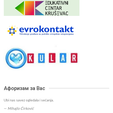
Афоризам за Вас
Ubi nas savez ogledala i sećanja.
—
Mihajlo Ćirković