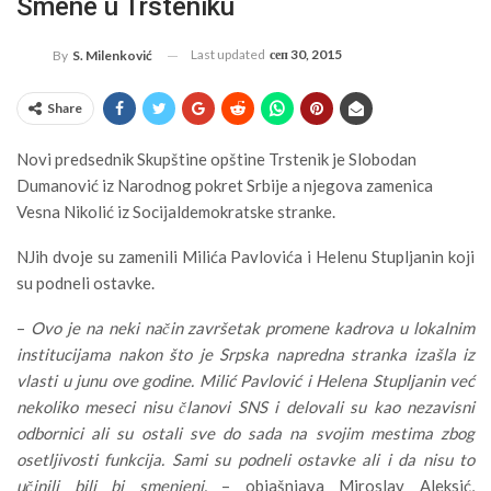
Smene u Trsteniku
Last updated
сеп 30, 2015
By
S. Milenković
Share
Novi predsednik Skupštine opštine Trstenik je Slobodan
Dumanović iz Narodnog pokret Srbije a njegova zamenica
Vesna Nikolić iz Socijaldemokratske stranke.
NJih dvoje su zamenili Milića Pavlovića i Helenu Stupljanin koji
su podneli ostavke.
–
Ovo je na neki način završetak promene kadrova u lokalnim
institucijama nakon što je Srpska napredna stranka izašla iz
vlasti u junu ove godine. Milić Pavlović i Helena Stupljanin već
nekoliko meseci nisu članovi SNS i delovali su kao nezavisni
odbornici ali su ostali sve do sada na svojim mestima zbog
osetljivosti funkcija. Sami su podneli ostavke ali i da nisu to
učinili bili bi smenjeni.
– objašnjava Miroslav Aleksić,