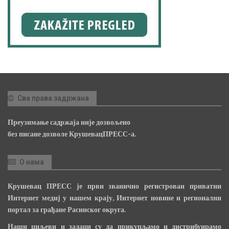
Сва права задржана
Преузимање садржаја није дозвољено
без писане дозволе КрушевацПРЕСС-а.
О нама
Крушевац ПРЕСС је први званично регистрован приватни
Интернет медиј у нашем крају, Интернет новине и регионални
портал за грађане Расинског округа.
Наши циљеви и задаци су да прикупљамо и дистрибуирамо