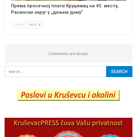
Према просечној плати Крушевац на 45. месту,
Расински округ у „доњем дому“
PREV
NEXT
Comments are closed.