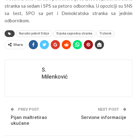
stranka sa sedam i SPS sa petoro odbornika. U opoziciji su SNS
sa šest, SPO sa pet i Demokratska stranka sa jednim
odbornikom.
Narodni pokret Srbije
Srpska napredna stranka
Trstenik
Share
S.
Milenković
PREV POST
NEXT POST
Pijan maltretirao
Servisne informacije
ukućane