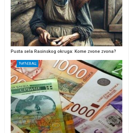
Pusta sela Rasinskog okruga: Kome zvone zvona?
ЋИЋЕВАЦ