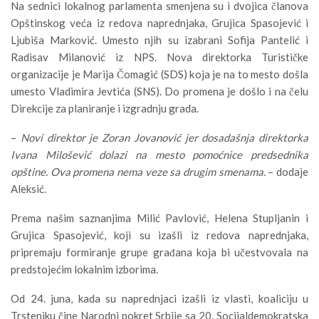
Na sednici lokalnog parlamenta smenjena su i dvojica članova
Opštinskog veća iz redova naprednjaka, Grujica Spasojević i
Ljubiša Marković. Umesto njih su izabrani Sofija Pantelić i
Radisav Milanović iz NPS. Nova direktorka Turističke
organizacije je Marija Čomagić (SDS) koja je na to mesto došla
umesto Vladimira Jevtića (SNS). Do promena je došlo i na čelu
Direkcije za planiranje i izgradnju grada.
–
Novi direktor je Zoran Jovanović jer dosadašnja direktorka
Ivana Milošević dolazi na mesto pomoćnice predsednika
opštine. Ova promena nema veze sa drugim smenama.
– dodaje
Aleksić.
Prema našim saznanjima Milić Pavlović, Helena Stupljanin i
Grujica Spasojević, koji su izašli iz redova naprednjaka,
pripremaju formiranje grupe građana koja bi učestvovala na
predstojećim lokalnim izborima.
Od 24. juna, kada su naprednjaci izašli iz vlasti, koaliciju u
Trsteniku čine Narodni pokret Srbije sa 20, Socijaldemokratska