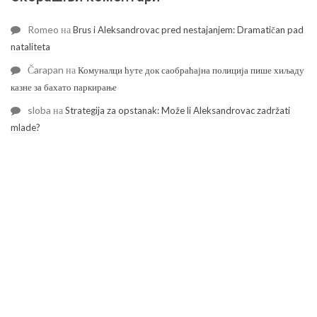
Romeo
на
Brus i Aleksandrovac pred nestajanjem: Dramatičan pad
nataliteta
Čarapan
на
Комуналци ћуте док саобраћајна полиција пише хиљаду
казне за бахато паркирање
sloba
на
Strategija za opstanak: Može li Aleksandrovac zadržati
mlade?