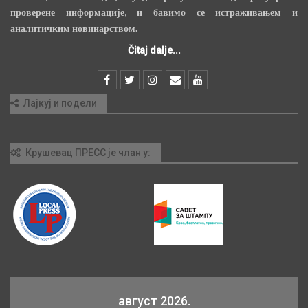
проверене информације, и бавимо се истраживањем и
аналитичким новинарством.
Čitaj dalje...
Лајкуј и подели
Крушевац ПРЕСС је члан у:
август 2026.