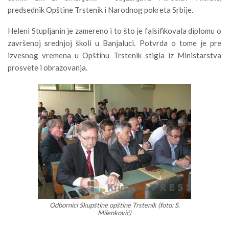
predsednik Opštine Trstenik i Narodnog pokreta Srbije.
Heleni Stupljanin je zamereno i to što je falsifikovala diplomu o
završenoj srednjoj školi u Banjaluci. Potvrda o tome je pre
izvesnog vremena u Opštinu Trstenik stigla iz Ministarstva
prosvete i obrazovanja.
Odbornici Skupštine opštine Trstenik (foto: S.
Milenković)