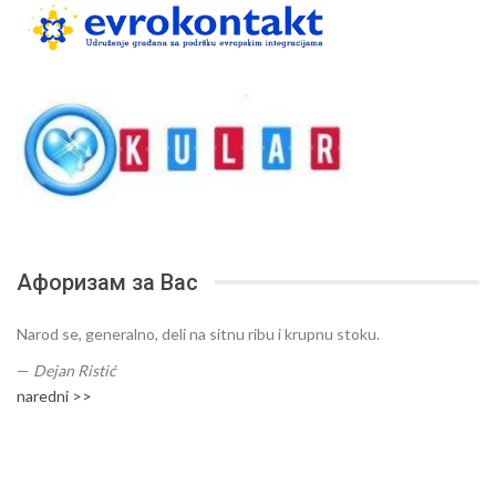
Афоризам за Вас
Narod se, generalno, deli na sitnu ribu i krupnu stoku.
—
Dejan Ristić
naredni >>