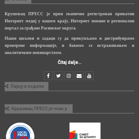
Крушевац ПРЕСС је први званично регистрован приватни
Интернет медиј у нашем крају, Интернет новине и регионални
портал за грађане Расинског округа.
Наши циљеви и задаци су да прикупљамо и дистрибуирамо
проверене информације, и бавимо се истраживањем и
аналитичким новинарством.
Čitaj dalje...
Лајкуј и подели
Крушевац ПРЕСС је члан у: