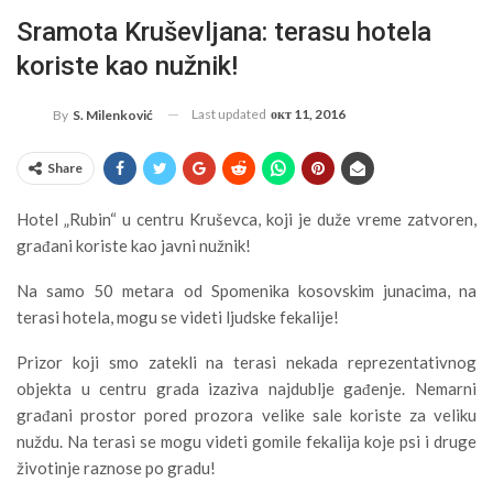
Sramota Kruševljana: terasu hotela
koriste kao nužnik!
Last updated
окт 11, 2016
By
S. Milenković
Share
Hotel „Rubin“ u centru Kruševca, koji je duže vreme zatvoren,
građani koriste kao javni nužnik!
Na samo 50 metara od Spomenika kosovskim junacima, na
terasi hotela, mogu se videti ljudske fekalije!
Prizor koji smo zatekli na terasi nekada reprezentativnog
objekta u centru grada izaziva najdublje gađenje. Nemarni
građani prostor pored prozora velike sale koriste za veliku
nuždu. Na terasi se mogu videti gomile fekalija koje psi i druge
životinje raznose po gradu!