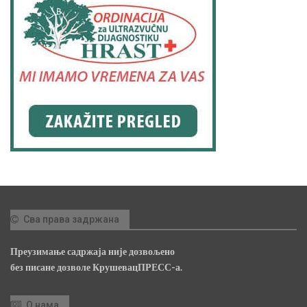
Сва права задржана
Преузимање садржаја није дозвољено
без писане дозволе КрушевацПРЕСС-а.
О нама