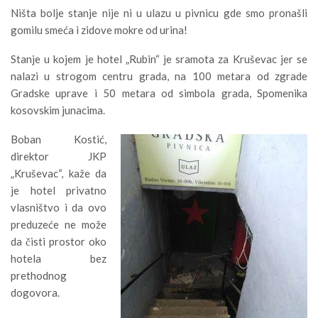
Ništa bolje stanje nije ni u ulazu u pivnicu gde smo pronašli
gomilu smeća i zidove mokre od urina!
Stanje u kojem je hotel „Rubin“ je sramota za Kruševac jer se
nalazi u strogom centru grada, na 100 metara od zgrade
Gradske uprave i 50 metara od simbola grada, Spomenika
kosovskim junacima.
Boban Kostić,
direktor JKP
„Kruševac“, kaže da
je hotel privatno
vlasništvo i da ovo
preduzeće ne može
da čisti prostor oko
hotela bez
prethodnog
dogovora.