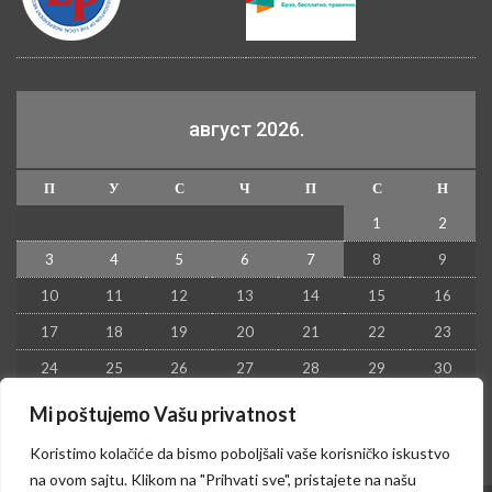
август 2026.
П
У
С
Ч
П
С
Н
1
2
3
4
5
6
7
8
9
10
11
12
13
14
15
16
17
18
19
20
21
22
23
24
25
26
27
28
29
30
31
Mi poštujemo Vašu privatnost
« јул
Koristimo kolačiće da bismo poboljšali vaše korisničko iskustvo
na ovom sajtu. Klikom na "Prihvati sve", pristajete na našu