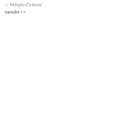
—
Mihajlo Ćirković
naredni >>