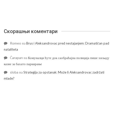
Скорашњи коментари
Romeo
на
Brus i Aleksandrovac pred nestajanjem: Dramatičan pad
nataliteta
Čarapan
на
Комуналци ћуте док саобраћајна полиција пише хиљаду
казне за бахато паркирање
sloba
на
Strategija za opstanak: Može li Aleksandrovac zadržati
mlade?