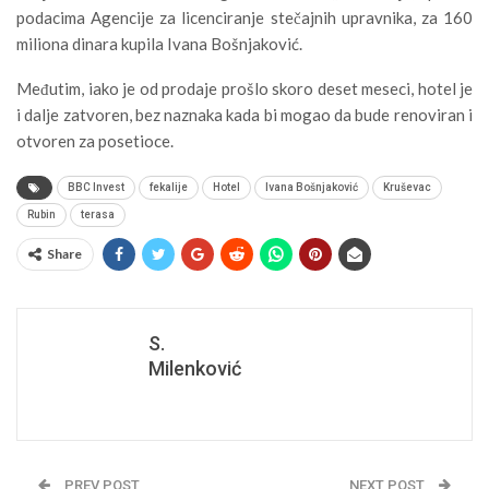
podacima Agencije za licenciranje stečajnih upravnika, za 160
miliona dinara kupila Ivana Bošnjaković.
Međutim, iako je od prodaje prošlo skoro deset meseci, hotel je
i dalje zatvoren, bez naznaka kada bi mogao da bude renoviran i
otvoren za posetioce.
BBC Invest
fekalije
Hotel
Ivana Bošnjaković
Kruševac
Rubin
terasa
Share
S.
Milenković
PREV POST
NEXT POST