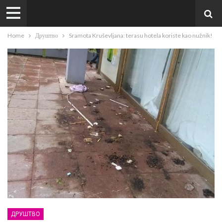
Home
Друштво
Sramota Kruševljana: terasu hotela koriste kao nužnik!
ДРУШТВО