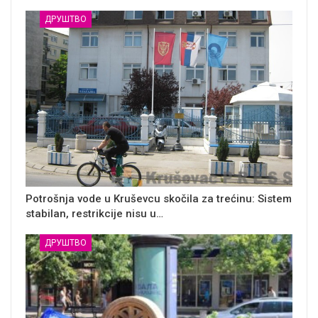
ДРУШТВО
Potrošnja vode u Kruševcu skočila za trećinu: Sistem
stabilan, restrikcije nisu u…
ДРУШТВО