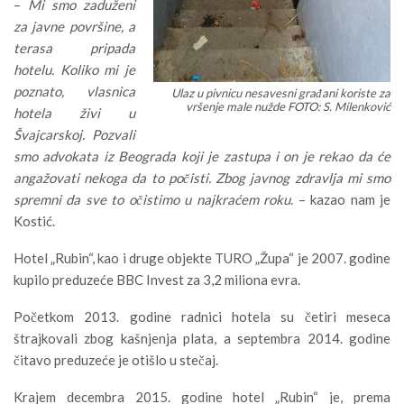
–
Mi smo zaduženi
za javne površine, a
terasa pripada
hotelu. Koliko mi je
poznato, vlasnica
Ulaz u pivnicu nesavesni građani koriste za
vršenje male nužde FOTO: S. Milenković
hotela živi u
Švajcarskoj. Pozvali
smo advokata iz Beograda koji je zastupa i on je rekao da će
angažovati nekoga da to počisti. Zbog javnog zdravlja mi smo
spremni da sve to očistimo u najkraćem roku.
– kazao nam je
Kostić.
Hotel „Rubin“, kao i druge objekte TURO „Župa“ je 2007. godine
kupilo preduzeće BBC Invest za 3,2 miliona evra.
Početkom 2013. godine radnici hotela su četiri meseca
štrajkovali zbog kašnjenja plata, a septembra 2014. godine
čitavo preduzeće je otišlo u stečaj.
Krajem decembra 2015. godine hotel „Rubin“ je, prema