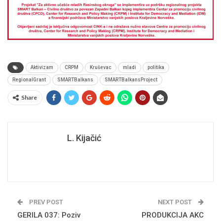
Aktivizam
CRPM
Kruševac
mladi
politika
RegionalGrant
SMARTBalkans
SMARTBalkansProject
Share
L. Kijačić
PREV POST
NEXT POST
GERILA 037: Poziv
PRODUKCIJA AKC