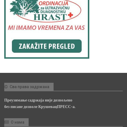
Сва права задржана
Преузимање садржаја није дозвољено
без писане дозволе КрушевацПРЕСС-а.
О нама