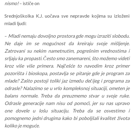
nismo!
– ističe on
Srednjoškolka K.J. uočava sve nepravde kojima su izloženi
mladi ljudi:
–
Mladi nemaju dovoljno prostora gde mogu izraziti slobodu.
Ne daje im se mogućnost da kreiraju svoje mišljenje.
Zatrovani su nekim nametnutim, pogrešnim vrednostima i
srljaju ka propasti. Često smo zanemareni, što možemo videti
kroz više više primera. Najčešće to navodim kroz primer
pozorišta i bioskopa, postavlja se pitanje gde je program za
mlade? Zašto postoji toliki jaz između dečijeg i programa za
odrasle? Nalazimo se u vrlo kompleksnoj situaciji, ometen je
balans normale. Treba da preuzmemo stvar u svoje ruke.
Odrasle generacije nam nisu od pomoći, jer su nas upravo
one dovele u lošu situaciju. Treba da se osvestimo i
pomognemo jedni drugima kako bi poboljšali kvalitet života
koliko je moguće.