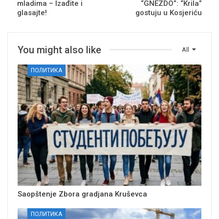
mladima – Izađite i
“GNEZDO”: “Krila”
glasajte!
gostuju u Kosjeriću
You might also like
All
ПОЛИТИКА
Saopštenje Zbora gradjana Kruševca
ПОЛИТИКА