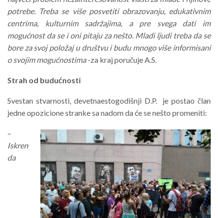
potrebe. Treba se više posvetiti obrazovanju, edukativnim
centrima, kulturnim sadržajima, a pre svega dati im
mogućnost da se i oni pitaju za nešto. Mladi ljudi treba da se
bore za svoj položaj u društvu i budu mnogo više informisani
o svojim mogućnostima
-za kraj poručuje A.S.
Strah od budućnosti
Svestan stvarnosti, devetnaestogodišnji D.P. je postao član
jedne opozicione stranke sa nadom da će se nešto promeniti:
–
Iskren
da