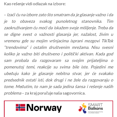
Kao rešenje vidi odlazak na izbore:
–
Izaći ću na izbore zato što smatram da je glasanje važno i da
je to obaveza svakog punoletnog stanovnika. Tim
zaokruživanjem ću moći da iskažem svoje mišljenje. Treba da
se digne svest o važnosti glasanja jer, nažalost, živim u
vremenu gde su mojim vršnjacima isprani mozgovi TikTok
“trendovima” i ostalim društvenim mrežama. Nisu svesni
koliko je važno biti društveno i politički aktivan. Kada god
sam probala da razgovaram sa svojim prijateljima o
pomenutoj temi, reakcije su svima bile iste. Pojedini me
ubeđuju kako je glasanje nebitna stvar, jer će svakako
predsednik ostati isti, dok drugi i ne žele da razgovaraju o
tome. Međutim, to nam je sada jedina šansa i rešenje naših
problema
– za kraj poručuje naša sagovornica.