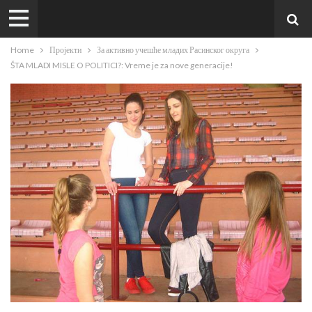
Home
Пројекти
За активно учешће младих Расинског округа
ŠTA MLADI MISLE O POLITICI?: Vreme je za nove generacije!