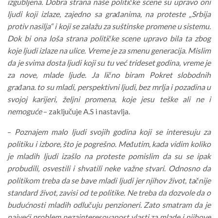
izgubljena. Dobra strana naše političke scene su upravo oni
ljudi koji izlaze, zajedno sa građanima, na proteste „Srbija
protiv nasilja“ i koji se zalažu za suštinske promene u sistemu.
Dok bi ona loša strana političke scene upravo bila ta zbog
koje ljudi izlaze na ulice. Vreme je za smenu generacija. Mislim
da je svima dosta ljudi koji su tu već trideset godina, vreme je
za nove, mlade ljude. Ja lično biram Pokret slobodnih
građana. to su mladi, perspektivni ljudi, bez mrlja i pozadina u
svojoj karijeri, željni promena, koje jesu teške ali ne i
nemoguće
– zaključuje A.S i nastavlja.
–
Poznajem malo ljudi svojih godina koji se interesuju za
politiku i izbore, što je pogrešno. Međutim, kada vidim koliko
je mladih ljudi izašlo na proteste pomislim da su se ipak
probudili, osvestili i shvatili neke važne stvari. Odnosno da
politikom treba da se bave mladi ljudi jer njihov život, tačnije
standard život, zavisi od te politike. Ne treba da dozvole da o
budućnosti mladih odlučuju penzioneri. Zato smatram da je
najveći problem nezainteresovanost vlasti za mlade i njihove