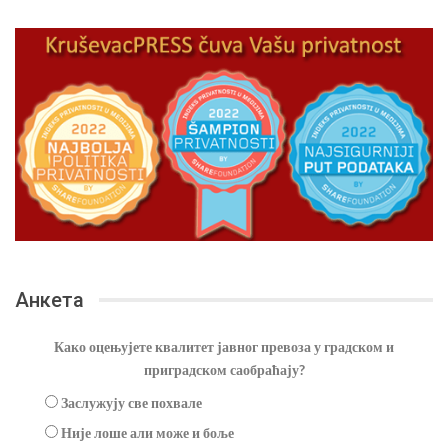
Анкета
Како оцењујете квалитет јавног превоза у градском и
приградском саобраћају?
Заслужују све похвале
Није лоше али може и боље