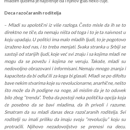
mladim ljudima je najbitnije da i njihov glas neko čuje.
Deca razočaranih roditelja
–
Mladi su apolotični iz više razloga. Često misle da ih se to
direktno ne tiče, da nemaju ništa od toga i to je ta naivnost u
koju upadaju. U politici ima malo mladih ljudi, to je pogotovo
izraženo kod nas, i to treba menjati. Svaka stranka u Srbiji se
sastoji od starijih ljudi, koje već svi znaju i sa kojima mladi ne
mogu da se povežu i kojima ne veruju. Takođe, mladi su
nedovoljno obrazovani i informisani. Nemaju mnogo znanja i
kapaciteta da bi odlučili za koga bi glasali. Mladi se po difoltu
bave nekim stvarima koje su revolucionarne, anarhične, nešto
što može da ih podigne na noge, ali mislim da je to oduvek
bilo zbog “trenda”. Treba da postoji neka politička opcija koja
će posebno da se bavi mladima, da ih privoli i razume.
Smatram da su mladi danas deca razočaranih roditelja. Svi
roditelji su imali priliku da imaju svoju “revoluciju” koju su
protraćili. Njihovo nezadovoljstvo se prenosi na decu.