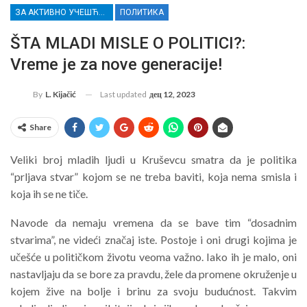
ЗА АКТИВНО УЧЕШЋЕ МЛАДИХ РАСИНСКОГ ОКРУГА
ПОЛИТИКА
ŠTA MLADI MISLE O POLITICI?:
Vreme je za nove generacije!
Last updated
дец 12, 2023
By
L. Kijačić
Share
Veliki broj mladih ljudi u Kruševcu smatra da je politika
“prljava stvar” kojom se ne treba baviti, koja nema smisla i
koja ih se ne tiče.
Navode da nemaju vremena da se bave tim “dosadnim
stvarima”, ne videći značaj iste. Postoje i oni drugi kojima je
učešće u političkom životu veoma važno. Iako ih je malo, oni
nastavljaju da se bore za pravdu, žele da promene okruženje u
kojem žive na bolje i brinu za svoju budućnost. Takvim