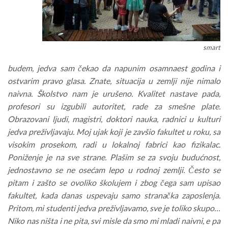
smart
budem, jedva sam čekao da napunim osamnaest godina i
ostvarim pravo glasa. Znate, situacija u zemlji nije nimalo
naivna. Školstvo nam je urušeno. Kvalitet nastave pada,
profesori su izgubili autoritet, rade za smešne plate.
Obrazovani ljudi, magistri, doktori nauka, radnici u kulturi
jedva preživljavaju. Moj ujak koji je zavšio fakultet u roku, sa
visokim prosekom, radi u lokalnoj fabrici kao fizikalac.
Poniženje je na sve strane. Plašim se za svoju budućnost,
jednostavno se ne osećam lepo u rodnoj zemlji. Često se
pitam i zašto se ovoliko školujem i zbog čega sam upisao
fakultet, kada danas uspevaju samo stranačka zaposlenja.
Pritom, mi studenti jedva preživljavamo, sve je toliko skupo…
Niko nas ništa i ne pita, svi misle da smo mi mladi naivni, e pa