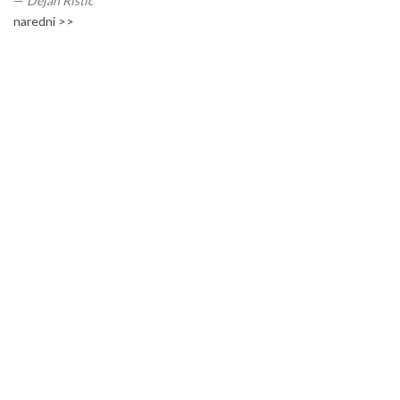
—
Dejan Ristić
naredni >>