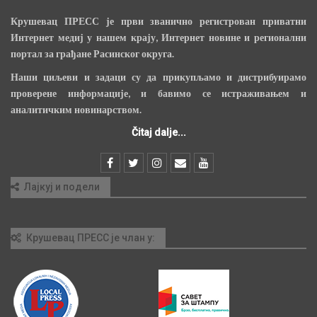
Крушевац ПРЕСС је први званично регистрован приватни
Интернет медиј у нашем крају, Интернет новине и регионални
портал за грађане Расинског округа.
Наши циљеви и задаци су да прикупљамо и дистрибуирамо
проверене информације, и бавимо се истраживањем и
аналитичким новинарством.
Čitaj dalje...
Лајкуј и подели
Крушевац ПРЕСС је члан у: