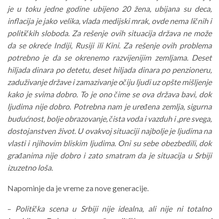
je u toku jedne godine ubijeno 20 žena, ubijana su deca,
inflacija je jako velika, vlada medijski mrak, ovde nema ličnih i
političkih sloboda. Za rešenje ovih situacija država ne može
da se okreće Indiji, Rusiji ili Kini. Za rešenje ovih problema
potrebno je da se okrenemo razvijenijim zemljama. Deset
hiljada dinara po detetu, deset hiljada dinara po penzioneru,
zaduživanje države i zamazivanje očiju ljudi uz opšte mišljenje
kako je svima dobro. To je ono čime se ova država bavi, dok
ljudima nije dobro. Potrebna nam je uređena zemlja, sigurna
budućnost, bolje obrazovanje, čista voda i vazduh i ,pre svega,
dostojanstven život. U ovakvoj situaciji najbolje je ljudima na
vlasti i njihovim bliskim ljudima. Oni su sebe obezbedili, dok
građanima nije dobro i zato smatram da je situacija u Srbiji
izuzetno loša.
Napominje da je vreme za nove generacije.
–
Politička scena u Srbiji nije idealna, ali nije ni totalno