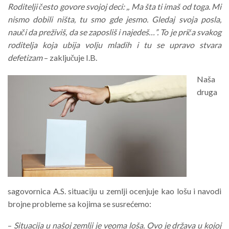
Roditelji često govore svojoj deci: ,, Ma šta ti imaš od toga. Mi
nismo dobili ništa, tu smo gde jesmo. Gledaj svoja posla,
nauči da preživiš, da se zaposliš i najedeš…”. To je priča svakog
roditelja koja ubija volju mladih i tu se upravo stvara
defetizam
– zaključuje I.B.
Naša
druga
sagovornica A.S. situaciju u zemlji ocenjuje kao lošu i navodi
brojne probleme sa kojima se susrećemo:
–
Situacija u našoj zemlji je veoma loša. Ovo je država u kojoj