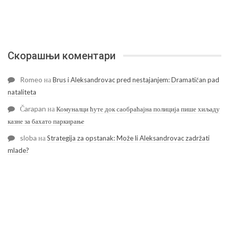
Скорашњи коментари
Romeo
на
Brus i Aleksandrovac pred nestajanjem: Dramatičan pad
nataliteta
Čarapan
на
Комуналци ћуте док саобраћајна полиција пише хиљаду
казне за бахато паркирање
sloba
на
Strategija za opstanak: Može li Aleksandrovac zadržati
mlade?