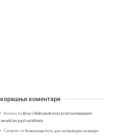
корашњи коментари
Romeo
на
Brus i Aleksandrovac pred nestajanjem:
ramatičan pad nataliteta
Čarapan
на
Комуналци ћуте док саобраћајна полиција