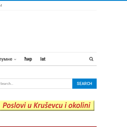
И
лумне
ћир
lat