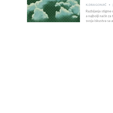
K.DRAGONJIĆ
Razbijanja stigme 
a najbolji način za
svoja iskustva sa