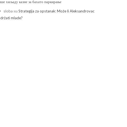
ише хиљаду казне за бахато паркирање
sloba
на
Strategija za opstanak: Može li Aleksandrovac
adržati mlade?