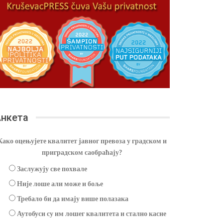
нкета
Како оцењујете квалитет јавног превоза у градском и
приградском саобраћају?
Заслужују све похвале
Није лоше али може и боље
Требало би да имају више полазака
Аутобуси су им лошег квалитета и стално касне