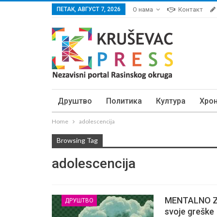
ПЕТАК, АВГУСТ 7, 2026
О нама
Контакт
Друштво
Политика
Култура
Хро
Home
adolescencija
Browsing Tag
adolescencija
MENTALNO ZDR
ДРУШТВО
svoje greške