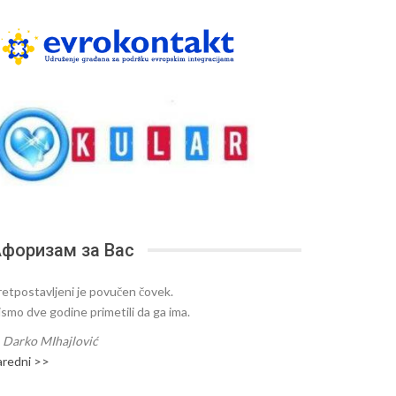
форизам за Вас
retpostavljeni je povučen čovek.
ismo dve godine primetili da ga ima.
—
Darko MIhajlović
aredni >>