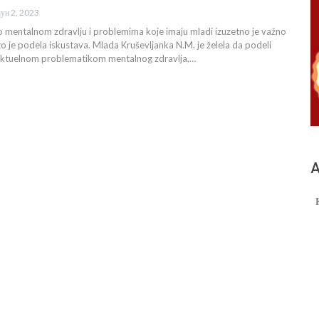
јун 2, 2023
o mentalnom zdravlju i problemima koje imaju mladi izuzetno je važno
 to je podela iskustava. Mlada Kruševljanka N.M. je želela da podeli
 aktuelnom problematikom mentalnog zdravlja,…
А