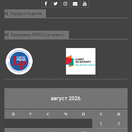
Лајкуј и подели
Крушевац ПРЕСС је члан у:
август 2026.
П
У
С
Ч
П
С
Н
1
2