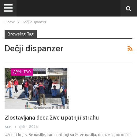
Home
Dečji dispanzer
Browsing Tag
Dečji dispanzer
ДРУШТВО
Zlostavljana deca žive u patnji i strahu
феб 4, 2016
M.P.
Učenici koji vrše nasilje, kao i oni koji su žrtve nasilja, dolaze iz porodica