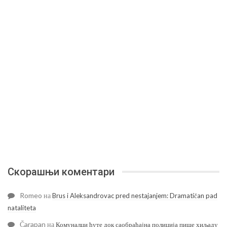
Скорашњи коментари
Romeo
на
Brus i Aleksandrovac pred nestajanjem: Dramatičan pad
nataliteta
Čarapan
на
Комуналци ћуте док саобраћајна полиција пише хиљаду