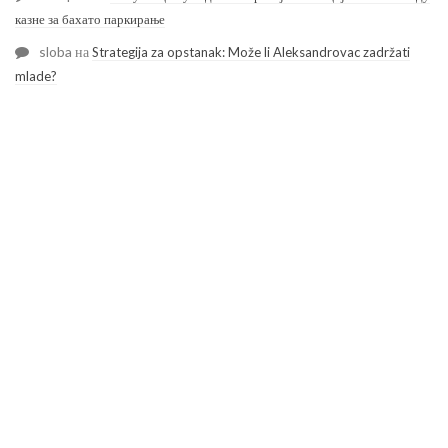
казне за бахато паркирање
sloba
на
Strategija za opstanak: Može li Aleksandrovac zadržati
mlade?