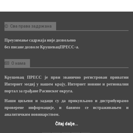
Сва права задржана
Преузимање садржаја није дозвољено
без писане дозволе КрушевацПРЕСС-а.
О нама
Крушевац ПРЕСС је први званично регистрован приватни
Интернет медиј у нашем крају, Интернет новине и регионални
портал за грађане Расинског округа.
Наши циљеви и задаци су да прикупљамо и дистрибуирамо
проверене информације, и бавимо се истраживањем и
аналитичким новинарством.
Čitaj dalje...