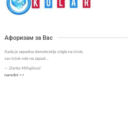
Афоризам за Вас
Kada je zapadna demokratija stigla na istok,
sav istok ode na zapad…
—
Darko Mihajlović
naredni >>