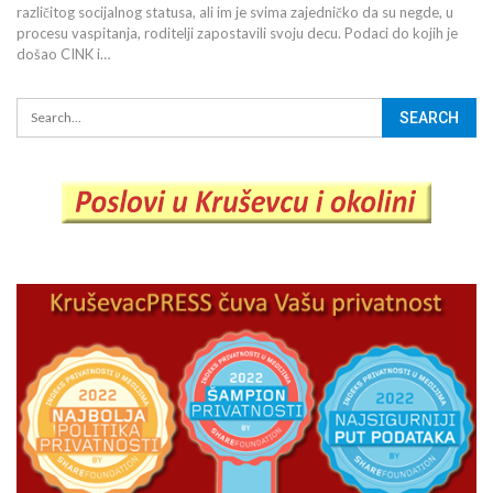
različitog socijalnog statusa, ali im je svima zajedničko da su negde, u
procesu vaspitanja, roditelji zapostavili svoju decu. Podaci do kojih je
došao CINK i…