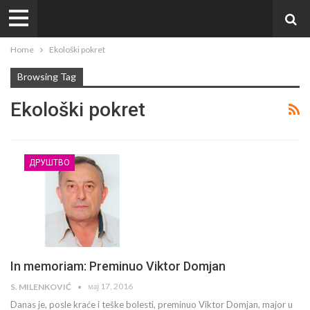
Home
Ekološki pokret
Browsing Tag
Ekološki pokret
ДРУШТВО
In memoriam: Preminuo Viktor Domjan
мај 17, 2016
S. MILENKOVIĆ
Danas je, posle kraće i teške bolesti, preminuo Viktor Domjan, major u