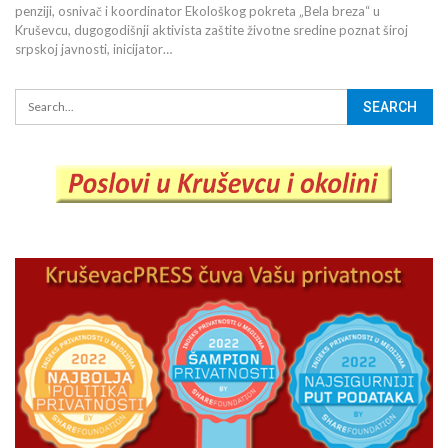
penziji, osnivač i koordinator Ekološkog pokreta „Bela breza“ u
Kruševcu, dugogodišnji aktivista zaštite životne sredine poznat široj
srpskoj javnosti, inicijator…