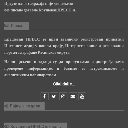
Преузимање садржаја није дозвољено
без писане дозволе КрушевацПРЕСС-а.
О нама
Крушевац ПРЕСС је први званично регистрован приватни
Интернет медиј у нашем крају, Интернет новине и регионални
портал за грађане Расинског округа.
Наши циљеви и задаци су да прикупљамо и дистрибуирамо
проверене информације, и бавимо се истраживањем и
аналитичким новинарством.
Čitaj dalje...
Лајкуј и подели
Крушевац ПРЕСС је члан у: