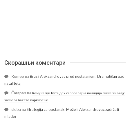
Скорашњи коментари
Romeo
на
Brus i Aleksandrovac pred nestajanjem: Dramatičan pad
nataliteta
Čarapan
на
Комуналци ћуте док саобраћајна полиција пише хиљаду
казне за бахато паркирање
sloba
на
Strategija za opstanak: Može li Aleksandrovac zadržati
mlade?