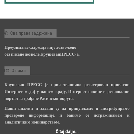
Сва права задржана
Преузимање садржаја није дозвољено
без писане дозволе КрушевацПРЕСС-а.
О нама
Крушевац ПРЕСС је први званично регистрован приватни
Интернет медиј у нашем крају, Интернет новине и регионални
портал за грађане Расинског округа.
Наши циљеви и задаци су да прикупљамо и дистрибуирамо
проверене информације, и бавимо се истраживањем и
аналитичким новинарством.
Čitaj dalje...