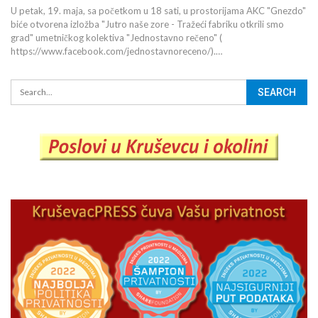
U petak, 19. maja, sa početkom u 18 sati, u prostorijama AKC "Gnezdo"
biće otvorena izložba "Jutro naše zore - Tražeći fabriku otkrili smo
grad" umetničkog kolektiva "Jednostavno rečeno" (
https://www.facebook.com/jednostavnoreceno/).…