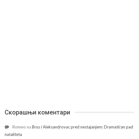
Скорашњи коментари
Romeo
на
Brus i Aleksandrovac pred nestajanjem: Dramatičan pad
nataliteta