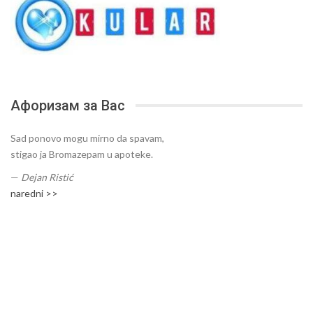
Афоризам за Вас
Sad ponovo mogu mirno da spavam,
stigao ja Bromazepam u apoteke.
—
Dejan Ristić
naredni >>