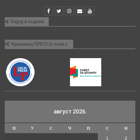
Лајкуј и подели
Крушевац ПРЕСС је члан у:
август 2026.
П
У
С
Ч
П
С
Н
1
2