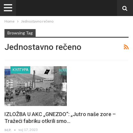
Home
Jednostavno rečeno
Browsing Tag
Jednostavno rečeno
КУЛТУРА
IZLOŽBA U AKC „GNEZDO“: „Jutro naše zore –
Tražeći fabriku otkrili smo…
мај 17, 2023
M.P.