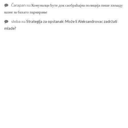
Čarapan
на
Комуналци ћуте док саобраћајна полиција пише хиљаду
казне за бахато паркирање
sloba
на
Strategija za opstanak: Može li Aleksandrovac zadržati
mlade?