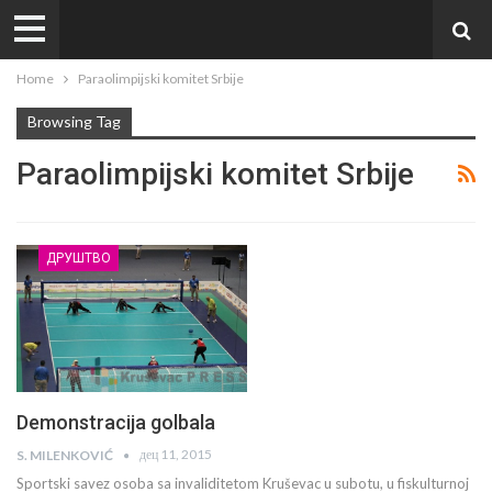
Home
Paraolimpijski komitet Srbije
Browsing Tag
Paraolimpijski komitet Srbije
ДРУШТВО
Demonstracija golbala
дец 11, 2015
S. MILENKOVIĆ
Sportski savez osoba sa invaliditetom Kruševac u subotu, u fiskulturnoj