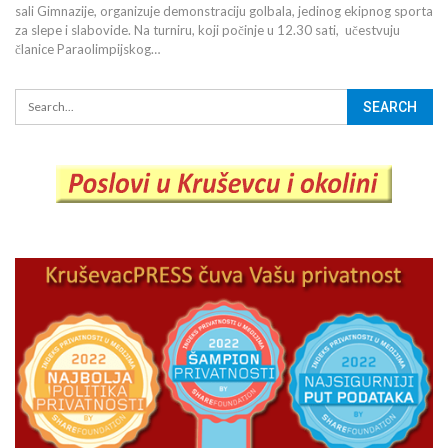
sali Gimnazije, organizuje demonstraciju golbala, jedinog ekipnog sporta
za slepe i slabovide. Na turniru, koji počinje u 12.30 sati, učestvuju
članice Paraolimpijskog…