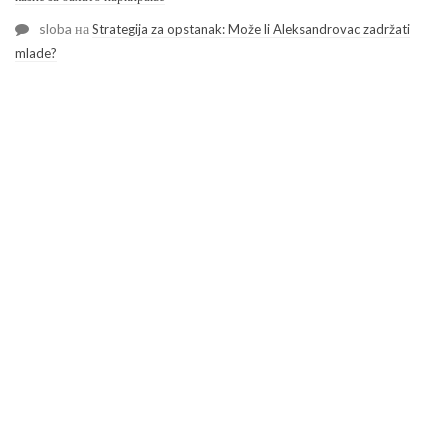
sloba
на
Strategija za opstanak: Može li Aleksandrovac zadržati
mlade?