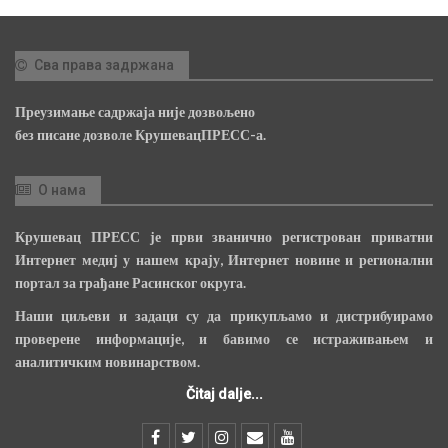
Сва права задржана
Преузимање садржаја није дозвољено
без писане дозволе КрушевацПРЕСС-а.
О нама
Крушевац ПРЕСС је први званично регистрован приватни
Интернет медиј у нашем крају, Интернет новине и регионални
портал за грађане Расинског округа.
Наши циљеви и задаци су да прикупљамо и дистрибуирамо
проверене информације, и бавимо се истраживањем и
аналитичким новинарством.
Čitaj dalje...