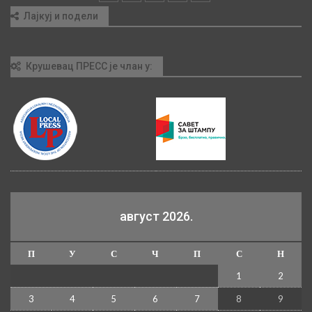
Лајкуј и подели
Крушевац ПРЕСС је члан у:
август 2026.
П
У
С
Ч
П
С
Н
1
2
3
4
5
6
7
8
9