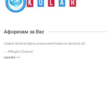
Афоризам за Вас
Uzalud okrećeš glavu prema meni kada ne okrećeš oči.
—
Mihajlo Ćirković
naredni >>