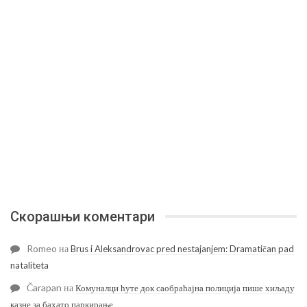
Скорашњи коментари
Romeo
на
Brus i Aleksandrovac pred nestajanjem: Dramatičan pad
nataliteta
Čarapan
на
Комуналци ћуте док саобраћајна полиција пише хиљаду
казне за бахато паркирање