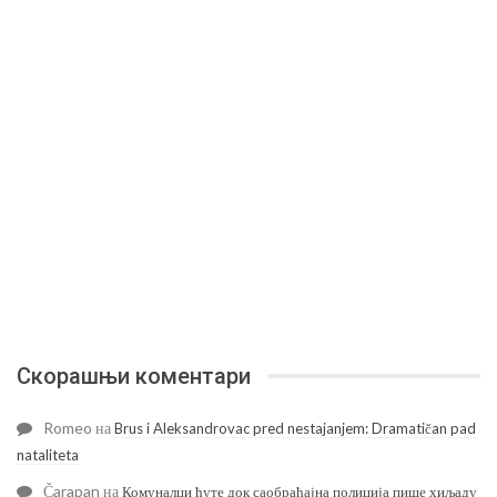
Скорашњи коментари
Romeo
на
Brus i Aleksandrovac pred nestajanjem: Dramatičan pad
nataliteta
Čarapan
на
Комуналци ћуте док саобраћајна полиција пише хиљаду