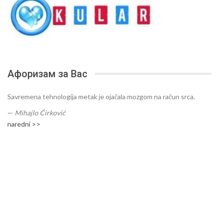
Афоризам за Вас
Savremena tehnologija metak je ojačala mozgom na račun srca.
—
Mihajlo Ćirković
naredni >>