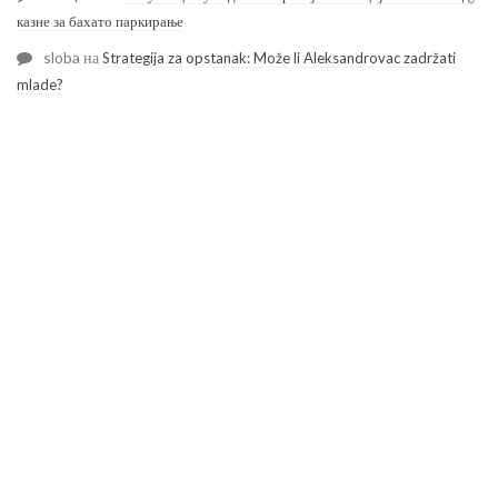
казне за бахато паркирање
sloba
на
Strategija za opstanak: Može li Aleksandrovac zadržati
mlade?