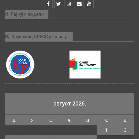
Лајкуј и подели
Крушевац ПРЕСС је члан у:
август 2026.
П
У
С
Ч
П
С
Н
1
2