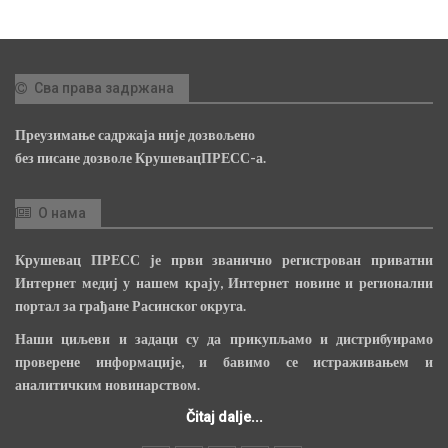
Сва права задржана
Преузимање садржаја није дозвољено
без писане дозволе КрушевацПРЕСС-а.
О нама
Крушевац ПРЕСС је први званично регистрован приватни
Интернет медиј у нашем крају, Интернет новине и регионални
портал за грађане Расинског округа.
Наши циљеви и задаци су да прикупљамо и дистрибуирамо
проверене информације, и бавимо се истраживањем и
аналитичким новинарством.
Čitaj dalje...