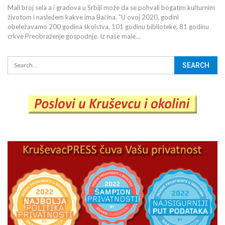
Mali broj sela a i gradova u Srbiji može da se pohvali bogatim kulturnim
životom i nasleđem kakve ima Bačina. "U ovoj 2020. godini
obeležavamo 200 godina školstva, 101 godinu biblioteke, 81 godinu
crkve Preobraženje gospodnje. Iz naše male…