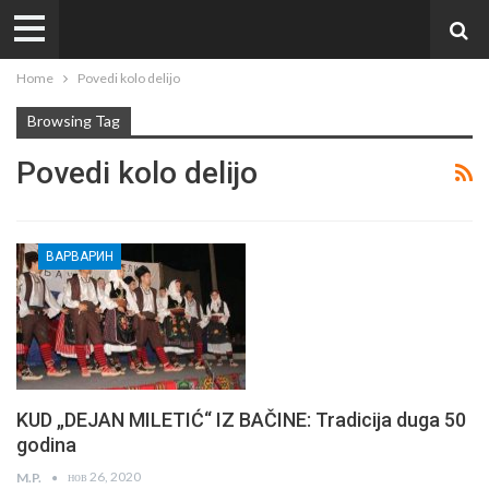
Home
Povedi kolo delijo
Browsing Tag
Povedi kolo delijo
ВАРВАРИН
KUD „DEJAN MILETIĆ“ IZ BAČINE: Tradicija duga 50
godina
нов 26, 2020
M.P.