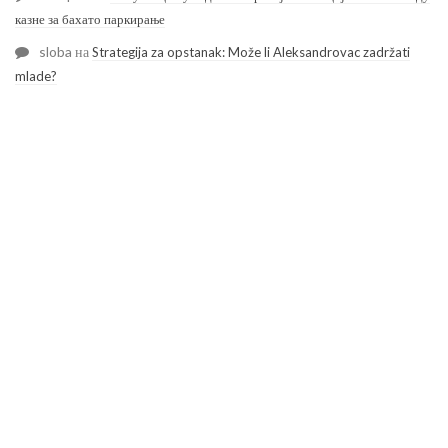
казне за бахато паркирање
sloba
на
Strategija za opstanak: Može li Aleksandrovac zadržati
mlade?