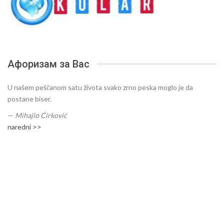
Афоризам за Вас
U našem peščanom satu života svako zrno peska moglo je da
postane biser.
—
Mihajlo Ćirković
naredni >>