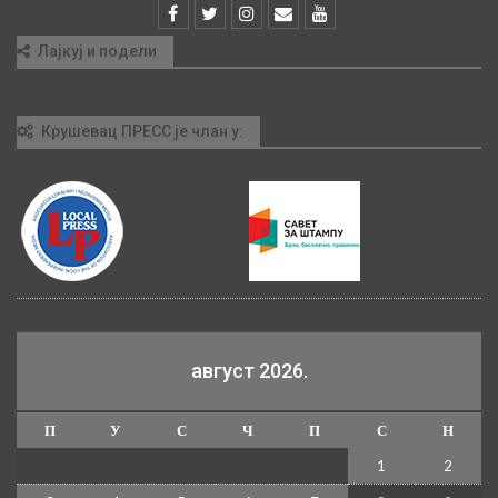
Лајкуј и подели
Крушевац ПРЕСС је члан у:
август 2026.
П
У
С
Ч
П
С
Н
1
2