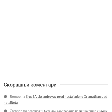
Скорашњи коментари
Romeo
на
Brus i Aleksandrovac pred nestajanjem: Dramatičan pad
nataliteta
Čarapan
на
Комуналци ћуте док саобраћајна полиција пише хиљаду