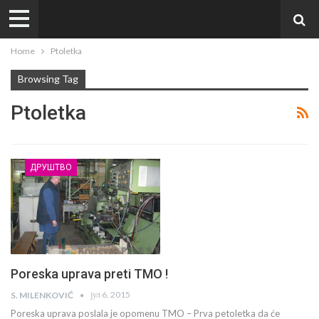
Home
Ptoletka
Browsing Tag
Ptoletka
ДРУШТВО
Poreska uprava preti TMO !
јул 6, 2015
S. MILENKOVIĆ
Poreska uprava poslala je opomenu TMO – Prva petoletka da će