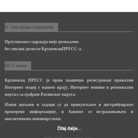
Сва права задржана
Преузимање садржаја није дозвољено
без писане дозволе КрушевацПРЕСС-а.
О нама
Крушевац ПРЕСС је први званично регистрован приватни
Интернет медиј у нашем крају, Интернет новине и регионални
портал за грађане Расинског округа.
Наши циљеви и задаци су да прикупљамо и дистрибуирамо
проверене информације, и бавимо се истраживањем и
аналитичким новинарством.
Čitaj dalje...