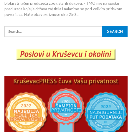
blokirati račun preduzeća zbog starih dugova. - TMO nije na spisku
preduzeća koje je država zaštitila i nalazimo se pod velikim pritiskom
poverilaca. Naše obaveze iznose oko 250…