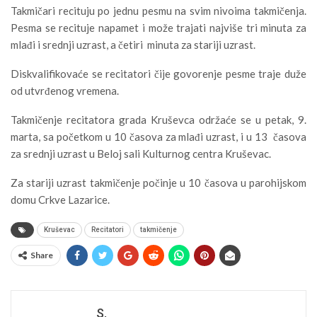
Takmičari recituju po jednu pesmu na svim nivoima takmičenja.
Pesma se recituje napamet i može trajati najviše tri minuta za
mlađi i srednji uzrast, a četiri minuta za stariji uzrast.
Diskvalifikovaće se recitatori čije govorenje pesme traje duže
od utvrđenog vremena.
Takmičenje recitatora grada Kruševca održaće se u petak, 9.
marta, sa početkom u 10 časova za mlađi uzrast, i u 13 časova
za srednji uzrast u Beloj sali Kulturnog centra Kruševac.
Za stariji uzrast takmičenje počinje u 10 časova u parohijskom
domu Crkve Lazarice.
Kruševac
Recitatori
takmičenje
Share
S.