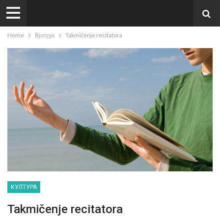
Home
Култура
Takmičenje recitatora
КУЛТУРА
Takmičenje recitatora