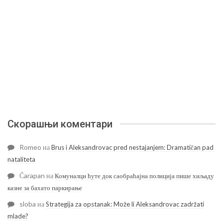
Скорашњи коментари
Romeo
на
Brus i Aleksandrovac pred nestajanjem: Dramatičan pad
nataliteta
Čarapan
на
Комуналци ћуте док саобраћајна полиција пише хиљаду
казне за бахато паркирање
sloba
на
Strategija za opstanak: Može li Aleksandrovac zadržati
mlade?