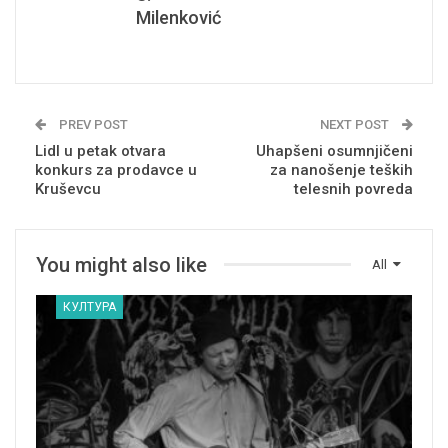
Milenković
PREV POST
NEXT POST
Lidl u petak otvara
Uhapšeni osumnjičeni
konkurs za prodavce u
za nanošenje teških
Kruševcu
telesnih povreda
You might also like
All
КУЛТУРА