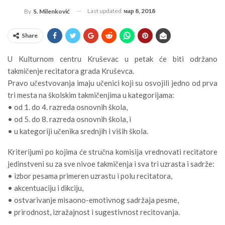
Last updated
мар 8, 2018
By
S. Milenković
Share
U Kulturnom centru Kruševac u petak će biti održano
takmičenje recitatora grada Kruševca.
Pravo učestvovanja imaju učenici koji su osvojili jedno od prva
tri mesta na školskim takmičenjima u kategorijama:
• od 1. do 4. razreda osnovnih škola,
• od 5. do 8. razreda osnovnih škola, i
• u kategoriji učenika srednjih i viših škola.
Kriterijumi po kojima će stručna komisija vrednovati recitatore
jedinstveni su za sve nivoe takmičenja i sva tri uzrasta i sadrže:
• izbor pesama primeren uzrastu i polu recitatora,
• akcentuaciju i dikciju,
• ostvarivanje misaono-emotivnog sadržaja pesme,
• prirodnost, izražajnost i sugestivnost recitovanja.