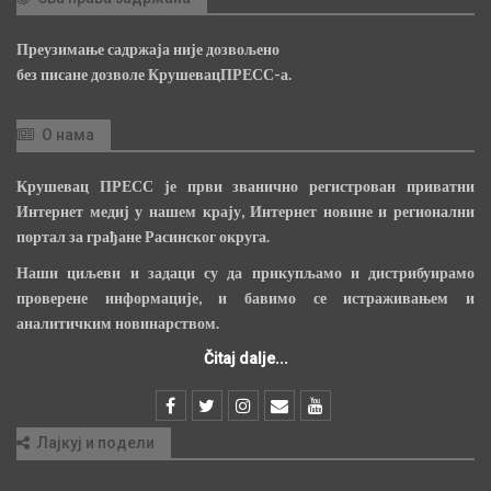
Преузимање садржаја није дозвољено
без писане дозволе КрушевацПРЕСС-а.
О нама
Крушевац ПРЕСС је први званично регистрован приватни
Интернет медиј у нашем крају, Интернет новине и регионални
портал за грађане Расинског округа.
Наши циљеви и задаци су да прикупљамо и дистрибуирамо
проверене информације, и бавимо се истраживањем и
аналитичким новинарством.
Čitaj dalje...
Лајкуј и подели