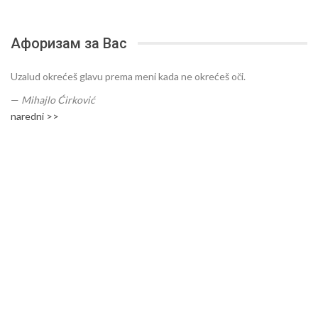
Афоризам за Вас
Uzalud okrećeš glavu prema meni kada ne okrećeš oči.
—
Mihajlo Ćirković
naredni >>