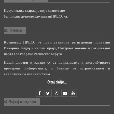
Преузимање садржаја није дозвољено
без писане дозволе КрушевацПРЕСС-а.
О нама
Крушевац ПРЕСС је први званично регистрован приватни
Интернет медиј у нашем крају, Интернет новине и регионални
портал за грађане Расинског округа.
Наши циљеви и задаци су да прикупљамо и дистрибуирамо
проверене информације, и бавимо се истраживањем и
аналитичким новинарством.
Čitaj dalje...
Лајкуј и подели