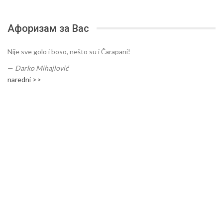
Афоризам за Вас
Nije sve golo i boso, nešto su i Čarapani!
—
Darko Mihajlović
naredni >>