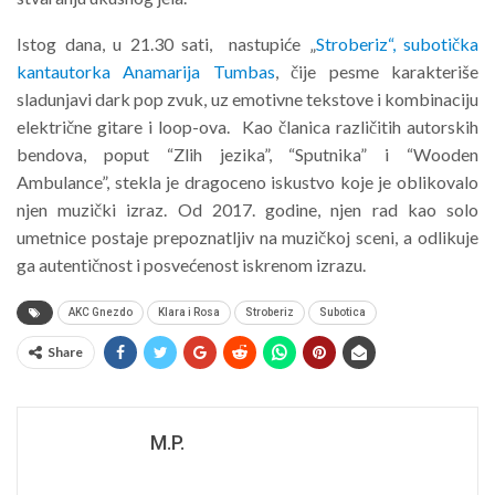
Istog dana, u 21.30 sati, nastupiće „
Stroberiz“, subotička
kantautorka Anamarija Tumbas
, čije pesme karakteriše
sladunjavi dark pop zvuk, uz emotivne tekstove i kombinaciju
električne gitare i loop-ova. Kao članica različitih autorskih
bendova, poput “Zlih jezika”, “Sputnika” i “Wooden
Ambulance”, stekla je dragoceno iskustvo koje je oblikovalo
njen muzički izraz. Od 2017. godine, njen rad kao solo
umetnice postaje prepoznatljiv na muzičkoj sceni, a odlikuje
ga autentičnost i posvećenost iskrenom izrazu.
AKC Gnezdo
Klara i Rosa
Stroberiz
Subotica
Share
M.P.