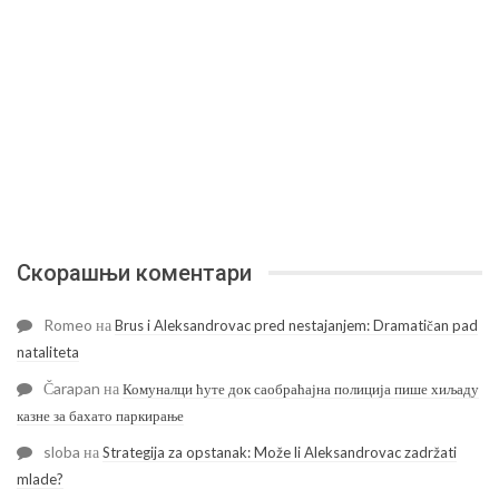
Скорашњи коментари
Romeo
на
Brus i Aleksandrovac pred nestajanjem: Dramatičan pad
nataliteta
Čarapan
на
Комуналци ћуте док саобраћајна полиција пише хиљаду
казне за бахато паркирање
sloba
на
Strategija za opstanak: Može li Aleksandrovac zadržati
mlade?