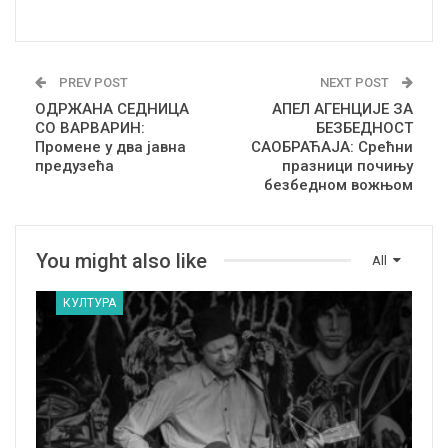
PREV POST
NEXT POST
ОДРЖАНА СЕДНИЦА
АПЕЛ АГЕНЦИЈЕ ЗА
СО ВАРВАРИН:
БЕЗБЕДНОСТ
Промене у два јавна
САОБРАЋАЈА: Срећни
предузећа
празници почињу
безбедном вожњом
You might also like
All
КУЛТУРА