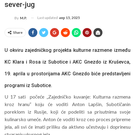
sever-jug
Last updated
апр 15, 2025
By
M.P.
Share
U okviru zajedničkog projekta kulturne razmene između
KC Klara i Rosa iz Subotice i AKC Gnezdo iz Kruševca,
19. aprila u prostorijama AKC Gnezdo biće predstavljeni
programi iz Subotice.
U 17 sati počeće „Zajedničko kuvanje: Kulturna razmena
kroz hranu“ koju će voditi Anton Lapšin, Subotičanin
poreklom iz Rusije, koji će podeliti sa prisutnima svoje
kulinarsko umeće. Anton će voditi kroz ceo proces pripreme
jela, ali svi će imati priliku da aktivno učestvuju i doprinesu
stvaranju ukusnog jela.