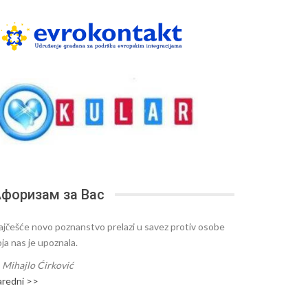
форизам за Вас
ajčešće novo poznanstvo prelazi u savez protiv osobe
oja nas je upoznala.
—
Mihajlo Ćirković
aredni >>