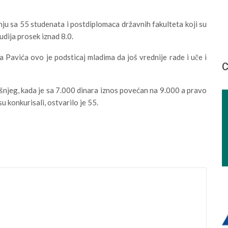
ju sa 55 studenata i postdiplomaca državnih fakulteta koji su
udija prosek iznad 8.0.
Pavića ovo je podsticaj mladima da još vrednije rade i uče i
С
šnjeg, kada je sa 7.000 dinara iznos povećan na 9.000 a pravo
u konkurisali, ostvarilo je 55.