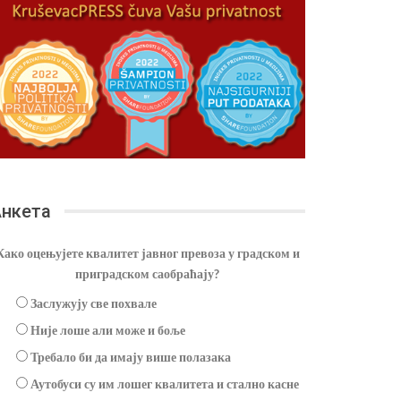
нкета
Како оцењујете квалитет јавног превоза у градском и
приградском саобраћају?
Заслужују све похвале
Није лоше али може и боље
Требало би да имају више полазака
Аутобуси су им лошег квалитета и стално касне