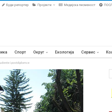
Буди репортер
Пројекти
Медијска писменост
ПОС
ника
Спорт
Округ
Екологија
Сервис
Ко
tudente i postdiplomce