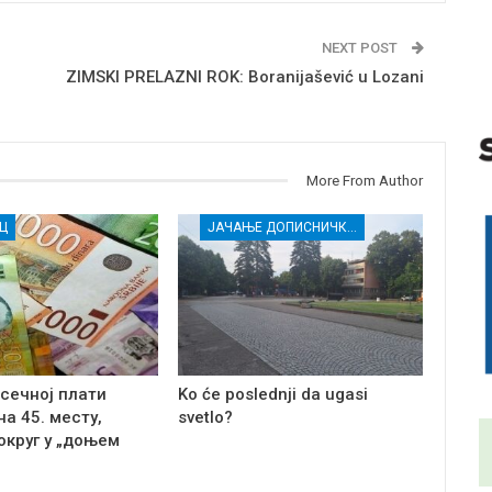
NEXT POST
ZIMSKI PRELAZNI ROK: Boranijašević u Lozani
More From Author
Ц
ЈАЧАЊЕ ДОПИСНИЧКЕ МРЕЖЕ НЕЗАВИСНИХ МЕДИЈА У РАСИНСКОМ ОКРУГУ
сечној плати
Ko će poslednji da ugasi
а 45. месту,
svetlo?
округ у „доњем