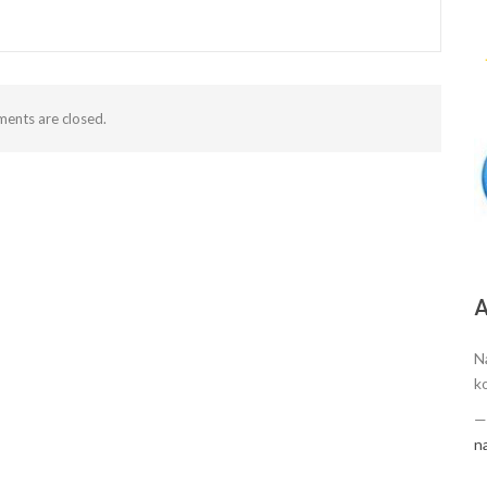
ents are closed.
А
N
k
n