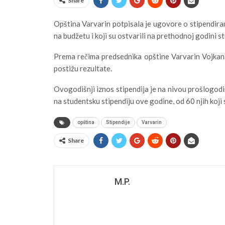
Share
Opština Varvarin potpisala je ugovore o stipendiran
na budžetu i koji su ostvarili na prethodnoj godini st
Prema rečima predsednika opštine Varvarin Vojkana 
postižu rezultate.
Ovogodišnji iznos stipendija je na nivou prošlogodi
na studentsku stipendiju ove godine, od 60 njih koji s
opština
Stipendije
Varvarin
Share
M.P.