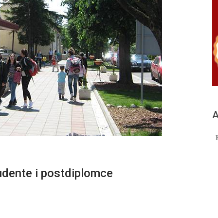
А
udente i postdiplomce