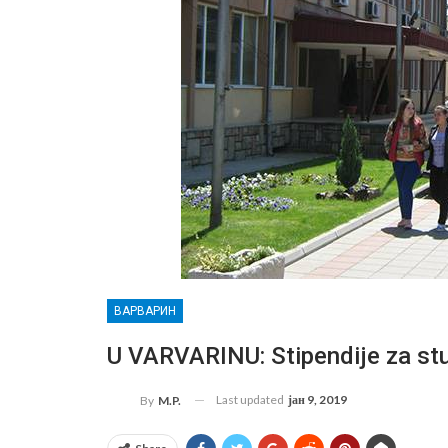
ВАРВАРИН
U VARVARINU: Stipendije za st
Last updated
јан 9, 2019
By
M.P.