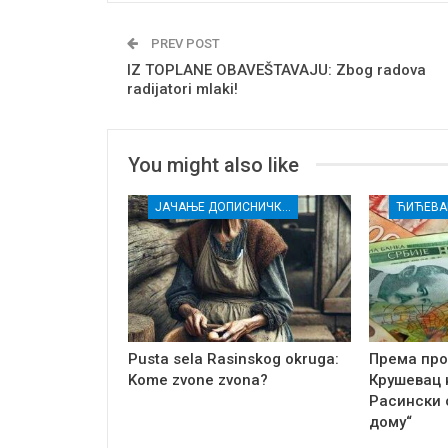
PREV POST
IZ TOPLANE OBAVEŠTAVAJU: Zbog radova
radijatori mlaki!
You might also like
ЈАЧАЊЕ ДОПИСНИЧКЕ МРЕЖЕ НЕЗАВИСНИХ МЕДИЈА У РАСИНСКОМ ОКРУГУ
ЋИЋЕВА
Pusta sela Rasinskog okruga:
Према про
Kome zvone zvona?
Крушевац н
Расински 
дому“