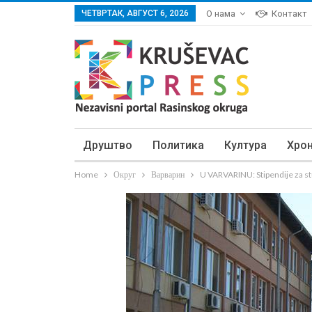
ЧЕТВРТАК, АВГУСТ 6, 2026
О нама
Контакт
Друштво
Политика
Култура
Хро
Home
Округ
Варварин
U VARVARINU: Stipendije za s