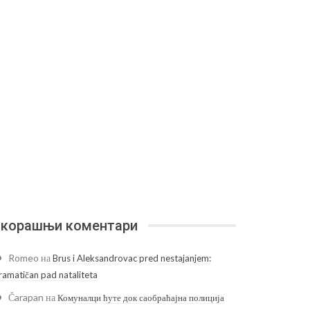
корашњи коментари
Romeo
на
Brus i Aleksandrovac pred nestajanjem:
ramatičan pad nataliteta
Čarapan
на
Комуналци ћуте док саобраћајна полиција