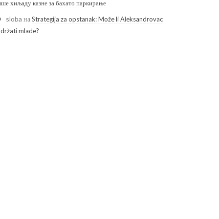
ише хиљаду казне за бахато паркирање
sloba
на
Strategija za opstanak: Može li Aleksandrovac
adržati mlade?