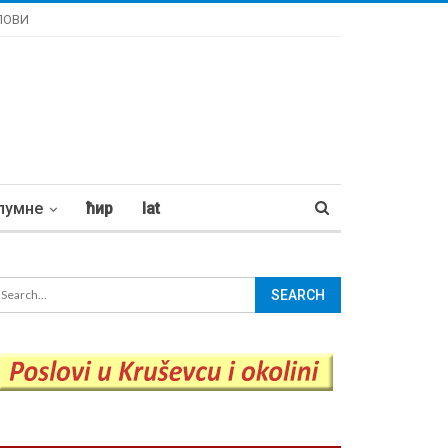
ЛОВИ
лумне
ћир
lat