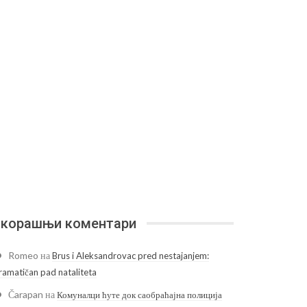
корашњи коментари
Romeo
на
Brus i Aleksandrovac pred nestajanjem:
ramatičan pad nataliteta
Čarapan
на
Комуналци ћуте док саобраћајна полиција