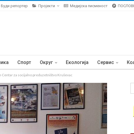
Буди репортер
Пројекти
Медијска писменост
ПОСЛОВ
ника
Спорт
Округ
Екологија
Сервис
Ко
entar za socijalno preduzetništvo Kruševac