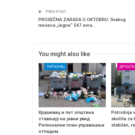
PREV POST
PROSEČNA ZARADA U OKTOBRU: Svakog
meseca „legne“ 547 evra…
You might also like
ЋИЋЕВАЦ
ДРУШТВ
Крушевац и пет општина
Potrošnja 
стављају на јавни увид
skočila za 
Регионални план управљања
stabilan, r
отпадом