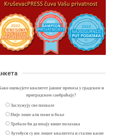
нкета
Како оцењујете квалитет јавног превоза у градском и
приградском саобраћају?
Заслужују све похвале
Није лоше али може и боље
Требало би да имају више полазака
Аутобуси су им лошег квалитета и стално касне