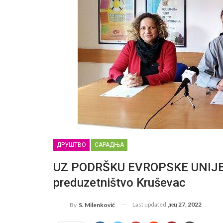
ДРУШТВО
САРАДЊА
UZ PODRŠKU EVROPSKE UNIJE: O
preduzetništvo Kruševac
Last updated
дец 27, 2022
By
S. Milenković