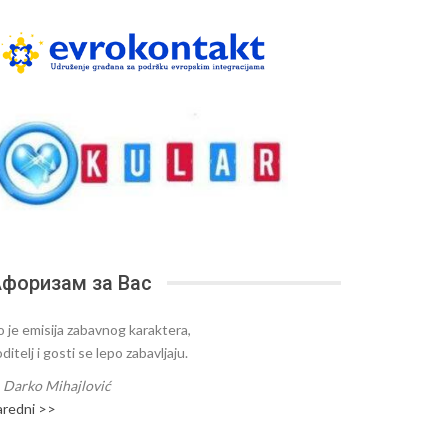
форизам за Вас
o je emisija zabavnog karaktera,
ditelj i gosti se lepo zabavljaju.
—
Darko Mihajlović
aredni >>