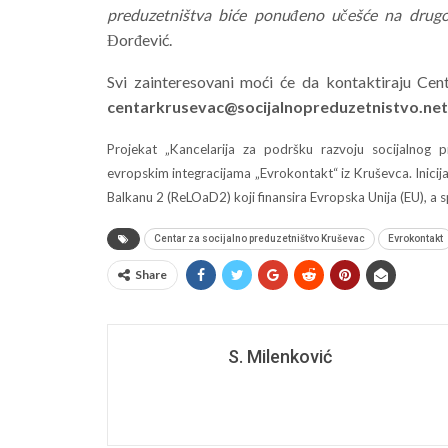
preduzetništva biće ponuđeno učešće na drugo
Đorđević.
Svi zainteresovani moći će da kontaktiraju Cen
centarkrusevac@socijalnopreduzetnistvo.net
Projekat „Kancelarija za podršku razvoju socijalnog 
evropskim integracijama „Evrokontakt“ iz Kruševca. Inic
Balkanu 2 (ReLOaD2) koji finansira Evropska Unija (EU), a 
Centar za socijalno preduzetništvo Kruševac
Evrokontakt
Share
S. Milenković