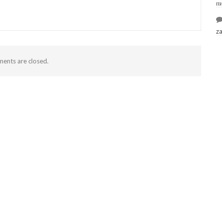
п
z
ents are closed.