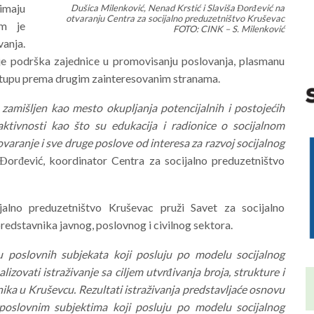
imaju
Dušica Milenković, Nenad Krstić i Slaviša Đorđević na
otvaranju Centra za socijalno preduzetništvo Kruševac
im je
FOTO: CINK – S. Milenković
anja.
je podrška zajednice u promovisanju poslovanja, plasmanu
astupu prema drugim zainteresovanim stranama.
zamišljen kao mesto okupljanja potencijalnih i postojećih
 aktivnosti kao što su edukacija i radionice o socijalnom
varanje i sve druge poslove od interesa za razvoj socijalnog
 Đorđević, koordinator Centra za socijalno preduzetništvo
alno preduzetništvo Kruševac pruži Savet za socijalno
redstavnika javnog, poslovnog i civilnog sektora.
u poslovnih subjekata koji posluju po modelu socijalnog
zovati istraživanje sa ciljem utvrđivanja broja, strukture i
ika u Kruševcu. Rezultati istraživanja predstavljaće osnovu
 poslovnim subjektima koji posluju po modelu socijalnog