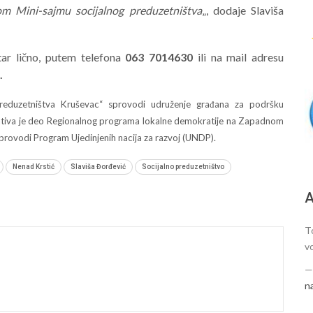
m Mini-sajmu socijalnog preduzetništva
„, dodaje Slaviša
tar lično, putem telefona
063 7014630
ili na mail adresu
.
preduzetništva Kruševac“ sprovodi udruženje građana za podršku
ijativa je deo Regionalnog programa lokalne demokratije na Zapadnom
sprovodi Program Ujedinjenih nacija za razvoj (UNDP).
Nenad Krstić
Slaviša Đorđević
Socijalno preduzetništvo
А
T
vo
n