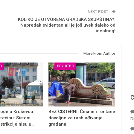
NEXT POST
KOLIKO JE OTVORENA GRADSKA SKUPŠTINA?:
Napredak evidentan ali je još uvek daleko od
idealnog!
More From Author
О
ДРУШТВО
С
vode u Kruševcu
BEZ CISTERNI: Česme i fontane
trećinu: Sistem
dovoljne za rashlađivanje
D
estrikcije nisu u…
građana