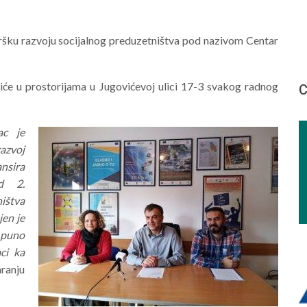
ršku razvoju socijalnog preduzetništva pod nazivom Centar
iće u prostorijama u Jugovićevoj ulici 17-3 svakog radnog
С
ac je
azvoj
nsira
d 2.
ištva
jen je
 puno
ci ka
aranju