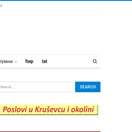
И
лумне
ћир
lat