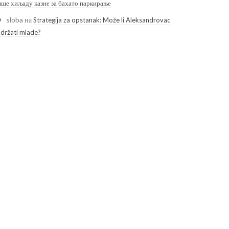
ише хиљаду казне за бахато паркирање
sloba
на
Strategija za opstanak: Može li Aleksandrovac
adržati mlade?