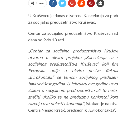
Share
U Kruševcu je danas otvorena Kancelarija za pod
za socijalno preduzetništvo Kruševac.
Centar za socijalno preduzetništvo Kruševac rad
dana od 9 do 13 sati.
„
Centar za socijalno preduzetništvo Krušev
otvoren u okviru projekta „Kancelarija za r
socijalnog preduzetništva Kruševac“ koji fina
Evropska unija u okviru poziva ReLoa
„Evrokontakt“ se temom socijalnog preduzetn
bavi već šest godina. U februaru ove godine usvo
Zakon o socijalnom preduzetništvo ali to neće
značiti ukoliko se ne preduzmu konkretni kora
razvoju ove oblasti ekonomije“
, istakao je na otv
Centra Nenad Krstić, predsednik „Evrokontakta“.