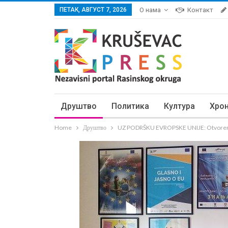
ПЕТАК, АВГУСТ 7, 2026
О нама
Контакт
Друштво
Политика
Култура
Хро
Home
Друштво
UZ PODRŠKU EVROPSKE UNIJE: Otvoren C