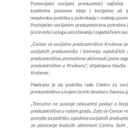
Potencijalni socijalni preduzetnici najčešće 
kvalitetne poslovne ideje i inicijative ali 
neophodna podrška u pokretanju i vođenju poslov
Postojećim socijalnim preduzetnicima potrebna 
proizvoda i usluga, umrežavanju i zajedničkom n
„
Centar za socijalno preduzetništvo Kruševac je 
socijalnih preduzetnika i kreiranja zajedničkih
preduzetništvu, promotivne aktivnosti, javno zago
preduzetništva u Kruševcu“
, objašnjava Slaviša
Kruševac.
Planirano je da podršku radu Centru za socij
preduzetništvo u kojem će biti devetoro članova, p
„
Trenutno ne postoje relevantni podaci o broj
preduzetništva u našem gradu. Zato će Centar reali
potrebe za podršku zajednice socijalnih preduzetn
za planiranje budućih aktivnosti Centra. Svim