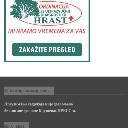
Сва права задржана
Преузимање садржаја није дозвољено
без писане дозволе КрушевацПРЕСС-а.
О нама