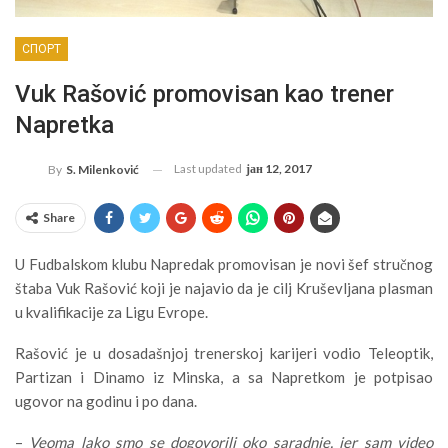
СПОРТ
Vuk Rašović promovisan kao trener
Napretka
Last updated
јан 12, 2017
By
S. Milenković
Share
U Fudbalskom klubu Napredak promovisan je novi šef stručnog
štaba Vuk Rašović koji je najavio da je cilj Kruševljana plasman
u kvalifikacije za Ligu Evrope.
Rašović je u dosadašnjoj trenerskoj karijeri vodio Teleoptik,
Partizan i Dinamo iz Minska, a sa Napretkom je potpisao
ugovor na godinu i po dana.
–
Veoma lako smo se dogovorili oko saradnje, jer sam video