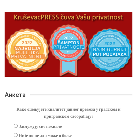
Анкета
Како оцењујете квалитет јавног превоза у градском и
приградском саобраћају?
Заслужују све похвале
Није лоше али може и боље