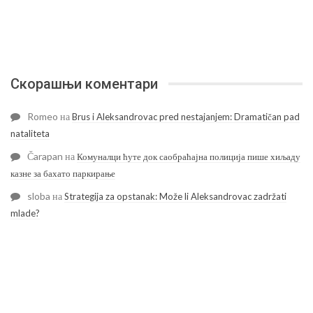
Скорашњи коментари
Romeo
на
Brus i Aleksandrovac pred nestajanjem: Dramatičan pad
nataliteta
Čarapan
на
Комуналци ћуте док саобраћајна полиција пише хиљаду
казне за бахато паркирање
sloba
на
Strategija za opstanak: Može li Aleksandrovac zadržati
mlade?