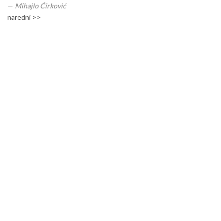
—
Mihajlo Ćirković
naredni >>