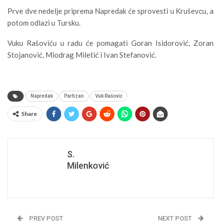
Prve dve nedelje priprema Napredak će sprovesti u Kruševcu, a
potom odlazi u Tursku.
Vuku Rašoviću u radu će pomagati Goran Isidorović, Zoran
Stojanović, Miodrag Miletić i Ivan Stefanović.
Napredak
Partizan
Vuk Rašović
Share
S.
Milenković
PREV POST
NEXT POST