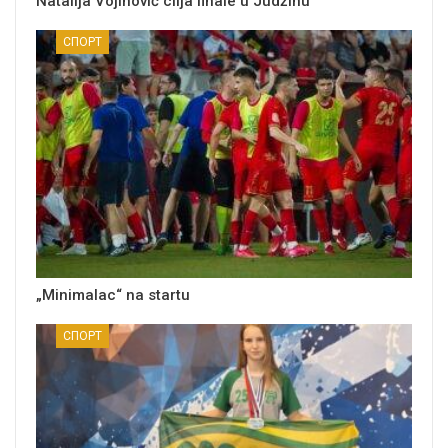
Natalija Vojinović cilja finale u Judžinu
СПОРТ
„Minimalac“ na startu
СПОРТ