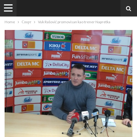
Home
Спорт
Vuk Rašović promovisan kao trener Napretka