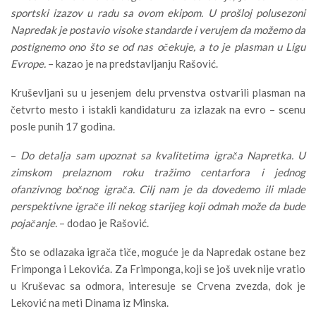
sportski izazov u radu sa ovom ekipom. U prošloj polusezoni
Napredak je postavio visoke standarde i verujem da možemo da
postignemo ono što se od nas očekuje, a to je plasman u Ligu
Evrope.
– kazao je na predstavljanju Rašović.
Kruševljani su u jesenjem delu prvenstva ostvarili plasman na
četvrto mesto i istakli kandidaturu za izlazak na evro – scenu
posle punih 17 godina.
–
Do detalja sam upoznat sa kvalitetima igrača Napretka. U
zimskom prelaznom roku tražimo centarfora i jednog
ofanzivnog bočnog igrača. Cilj nam je da dovedemo ili mlade
perspektivne igrače ili nekog starijeg koji odmah može da bude
pojačanje.
– dodao je Rašović.
Što se odlazaka igrača tiče, moguće je da Napredak ostane bez
Frimponga i Lekovića. Za Frimponga, koji se još uvek nije vratio
u Kruševac sa odmora, interesuje se Crvena zvezda, dok je
Leković na meti Dinama iz Minska.