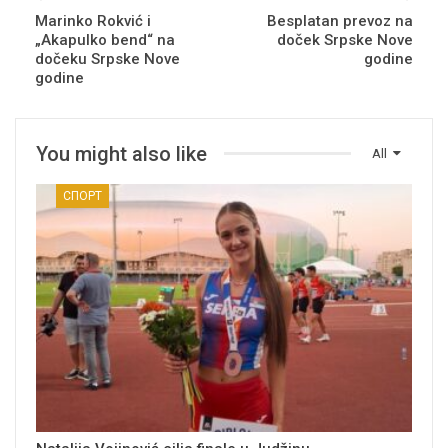
Marinko Rokvić i
Besplatan prevoz na
„Akapulko bend“ na
doček Srpske Nove
dočeku Srpske Nove
godine
godine
You might also like
All
СПОРТ