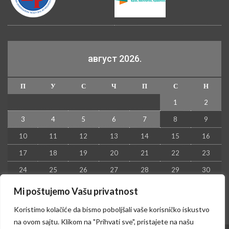
август 2026.
П
У
С
Ч
П
С
Н
1
2
3
4
5
6
7
8
9
10
11
12
13
14
15
16
17
18
19
20
21
22
23
24
25
26
27
28
29
30
31
Mi poštujemo Vašu privatnost
« јул
Koristimo kolačiće da bismo poboljšali vaše korisničko iskustvo
na ovom sajtu. Klikom na "Prihvati sve", pristajete na našu