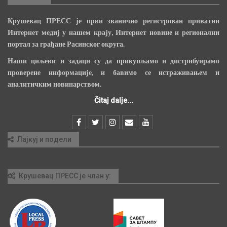
Крушевац ПРЕСС је први званично регистрован приватни
Интернет медиј у нашем крају, Интернет новине и регионални
портал за грађане Расинског округа.
Наши циљеви и задаци су да прикупљамо и дистрибуирамо
проверене информације, и бавимо се истраживањем и
аналитичким новинарством.
Čitaj dalje...
Лајкуј и подели
Крушевац ПРЕСС је члан у: