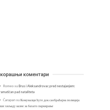
корашњи коментари
Romeo
на
Brus i Aleksandrovac pred nestajanjem:
ramatičan pad nataliteta
Čarapan
на
Комуналци ћуте док саобраћајна полиција
ише хиљаду казне за бахато паркирање