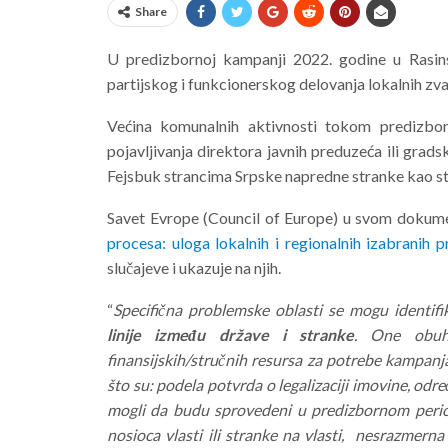
Share
U predizbornoj kampanji 2022. godine u Rasins
partijskog i funkcionerskog delovanja lokalnih zva
Većina komunalnih aktivnosti tokom predizbo
pojavljivanja direktora javnih preduzeća ili grads
Fejsbuk strancima Srpske napredne stranke kao st
Savet Evrope (Council of Europe) u svom dokum
procesa: uloga lokalnih i regionalnih izabranih p
slučajeve i ukazuje na njih.
“
Specifična problemske oblasti se mogu identif
linije između države i stranke
. One obuhv
finansijskih/stručnih resursa za potrebe kampanja 
što su: podela potvrda o legalizaciji imovine, odre
mogli da budu sprovedeni u predizbornom periodu
nosioca vlasti ili stranke na vlasti, nesrazmern