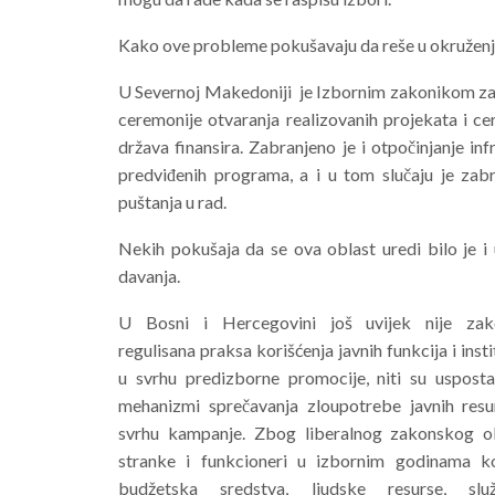
Kako ove probleme pokušavaju da reše u okruženj
U Severnoj Makedoniji je Izbornim zakonikom zab
ceremonije otvaranja realizovanih projekata i c
država finansira. Zabranjeno je i otpočinjanje inf
predviđenih programa, a i u tom slučaju je zab
puštanja u rad.
Nekih pokušaja da se ova oblast uredi bilo je i 
davanja.
U Bosni i Hercegovini još uvijek nije zak
regulisana praksa korišćenja javnih funkcija i insti
u svrhu predizborne promocije, niti su uspostav
mehanizmi sprečavanja zloupotrebe javnih resu
svrhu kampanje. Zbog liberalnog zakonskog ok
stranke i funkcioneri u izbornim godinama ko
budžetska sredstva, ljudske resurse, slu