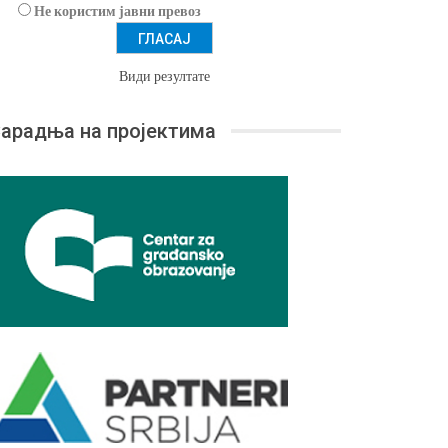
Не користим јавни превоз
Види резултате
арадња на пројектима