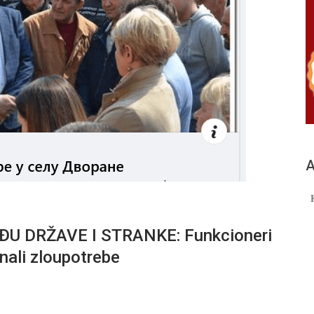
А
U DRŽAVE I STRANKE: Funkcioneri
znali zloupotrebe