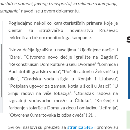
kola hitne pomoći, javnog transporta) za reklame u kampanji,
 kampanje”
, navodi se u ovom dokumentu.
Pogledajmo nekoliko karakterističnih primera koje je
Centar za istraživačko novinarstvo Kruševac
evidentirao tokom monitoringa kampanje.
“Nova dečija igrališta u naseljima “Ujedinjene nacije” i
“Bare”, “Otvoreno novo dečije igralište na Bagdali”,
“Rekonstruisan Dom kulture u selu Dvorane”, “Lomnica i
Buci dobili gradsku vodu”, “Počeli radovi u Železničkoj
ulici”, “Gradska voda stigla u Konjuh i LJubavu”,
“Potpisan ugovor za zamenu kotla u školi u Jasici”, “U
Srnju radovi na više lokacija”, “Obilazak radova na
izgradnji vodovodne mreže u Čitluku”, “Krečenje i
farbanje stolarije u Domu za decu I omladinu “Jefimija”,
“Otvorena 8. martovska izložba cveća” (!?)…
Svi ovi naslovi su preuzeti sa
stranica SNS
i promovišu