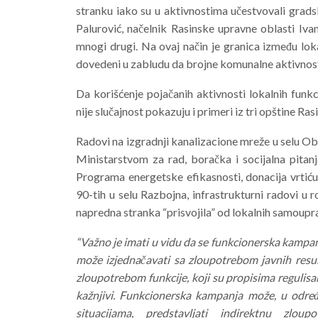
stranku iako su u aktivnostima učestvovali grads
Palurović, načelnik Rasinske upravne oblasti Iva
mnogi drugi. Na ovaj način je granica između lokal
dovedeni u zabludu da brojne komunalne aktivnost
Da korišćenje pojačanih aktivnosti lokalnih fun
nije slučajnost pokazuju i primeri iz tri opštine Ra
Radovi na izgradnji kanalizacione mreže u selu Obr
Ministarstvom za rad, boračka i socijalna pitanj
Programa energetske efikasnosti, donacija vrtić
90-tih u selu Razbojna, infrastrukturni radovi u
napredna stranka “prisvojila” od lokalnih samoupr
“Važno je imati u vidu da se funkcionerska kampa
može izjednačavati sa zloupotrebom javnih resur
zloupotrebom funkcije, koji su propisima regulisani
kažnjivi. Funkcionerska kampanja može, u odre
situacijama, predstavljati indirektnu zloupo