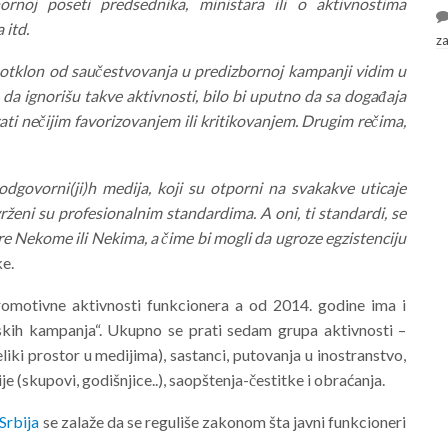
ornoj poseti predsednika, ministara ili o aktivnostima
 itd.
z
otklon od saučestvovanja u predizbornoj kampanji vidim u
 da ignorišu takve aktivnosti, bilo bi uputno da sa događaja
ati nečijim favorizovanjem ili kritikovanjem. Drugim rečima,
govorni(ji)h medija, koji su otporni na svakakve uticaje
rivrženi su profesionalnim standardima. A oni, ti standardi, se
ere Nekome ili Nekima, a čime bi mogli da ugroze egzistenciju
ke.
romotivne aktivnosti funkcionera a od 2014. godine ima i
skih kampanja“. Ukupno se prati sedam grupa aktivnosti –
iki prostor u medijima), sastanci, putovanja u inostranstvo,
ije (skupovi, godišnjice..), saopštenja-čestitke i obraćanja.
Srbija
se zalaže da se reguliše zakonom šta javni funkcioneri