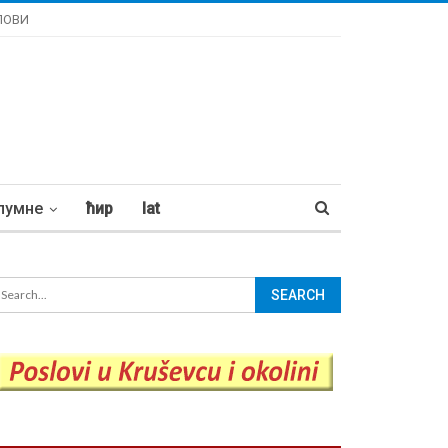
ЛОВИ
лумне
ћир
lat