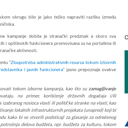
kom okrugu bilo je jako teško napraviti razliku između
ničnika.
rne kampanje dobila je stranački predznak a skoro sva
С
kih i opštinskih funkcionera promovisana su na portalima ili
ranačke aktivnosti.
entu “
Zloupotreba administrativnih resursa tokom izbornih
redstavnika i javnih funkcionera”
jasno prepoznaje ovakve
ikovati tokom izborne kampanja, kao što su
zamagljivanje
ataju, na primer, korišćenje državnih događaja i/ili
izabranog nosioca vlasti ili političke stranke na vlasti, kao
đivanje lokalnih infrastrukturnih projekata (unapred) koji bi
 kako bi se stvorili podsticaji za glasanje za određenog
a potrošnja delova budžeta, npr. budžeta za kulturu, tokom