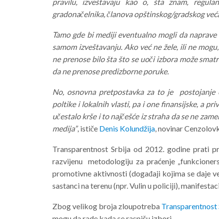
pravilu, izveštavaju kao o, šta znam, regulan
gradonačelnika, članova opštinskog/gradskog veća
Tamo gde bi mediji eventualno mogli da naprave 
samom izveštavanju. Ako već ne žele, ili ne mogu,
ne prenose bilo šta što se uoči izbora može smatr
da ne prenose predizborne poruke.
No, osnovna pretpostavka za to je postojanje od
poltike i lokalnih vlasti, pa i one finansijske, a p
učestalo krše i to najčešće iz straha da se ne zam
medija”
, ističe
Denis Kolundžija
, novinar Cenzolov
Transparentnost Srbija od 2012. godine prati p
razvijenu metodologiju za praćenje „funkcioner
promotivne aktivnosti (događaji kojima se daje vel
sastanci na terenu (npr. Vulin u policiji), manifestac
Zbog velikog broja zloupotreba
Transparentnost 
mogu da rade kada se raspišu izbori.