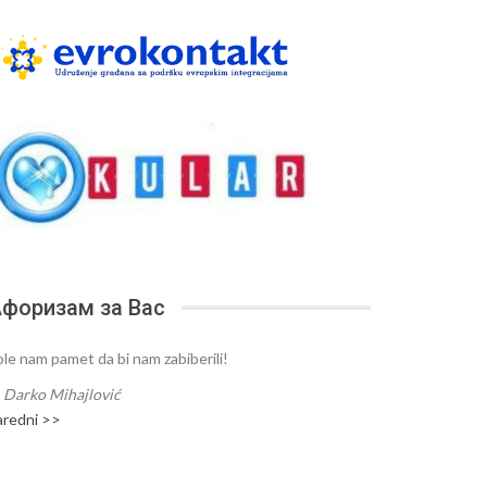
форизам за Вас
ole nam pamet da bi nam zabiberili!
—
Darko Mihajlović
aredni >>