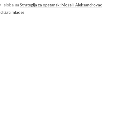
sloba
на
Strategija za opstanak: Može li Aleksandrovac
adržati mlade?