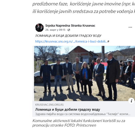
predizborne faze, korišćenje javne imovine (npr. 
ili korišćenje javnih sredstava za potrebe vođenja
Komunalne aktivnosti lokalni funkcioneri koristili su za
promociju stranke FOTO: Printscreen