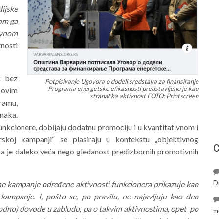
ijske
jom ga
tivnom
nosti
ć bez
Potpisivanje Ugovora o dodeli sredstava za finansiranje
Programa energetske efikasnosti predstavljeno je kao
 ovim
stranačka aktivnost FOTO: Printscreen
ramu,
anaka.
 funkcionere, dobijaju dodatnu promociju i u kvantitativnom i
erskoj kampanji“ se plasiraju u kontekstu „objektivnog
С
ma je daleko veća nego gledanost predizbornih promotivnih
D
rne kampanje određene aktivnosti funkcionera prikazuje kao
kampanje. I, pošto se, po pravilu, ne najavljuju kao deo
vodno) dovode u zabludu, pa o takvim aktivnostima, opet po
п