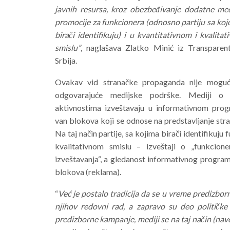
javnih resursa, kroz obezbeđivanje dodatne med
promocije za funkcionera (odnosno partiju sa ko
birači identifikuju) i u kvantitativnom i kvalita
smislu”
, naglašava Zlatko Minić iz Transparent
Srbija.
Ovakav vid stranačke propaganda nije mogu
odgovarajuće medijske podrške. Mediji o
aktivnostima izveštavaju u informativnom prog
van blokova koji se odnose na predstavljanje str
Na taj način partije, sa kojima birači identifikuju
kvalitativnom smislu – izveštaji o „funkcion
izveštavanja“, a gledanost informativnog progra
blokova (reklama).
“
Već je postalo tradicija da se u vreme predizbo
njihov redovni rad, a zapravo su deo političke 
predizborne kampanje, mediji se na taj način (na