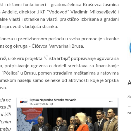
ki i državni funkcioneri – gradonačelnica Kruševca Jasmina
n Anđelić, direktor JKP “Vodovod” Vladimir Milosavljević i
ne vlasti i stranke na vlasti, praktično izbrisana a građani
i sprovodi vladajuća stranka.
kcionera u predizbornom periodu u svrhu promocije stranke
sinskog okruga – Ćićevca, Varvarina i Brusa.
ež, u okviru projekta “Čista Srbija”, potpisivanje ugovora sa
a, potpisivanje ugovora o dodeli sredstava za finansiranje
u “Pčelica” u Brusu, pomen stradalim meštanima u ratovima
 romskom naselju samo se neke od aktivnosti koje je Srpska
А
ava.
S
nja ne
sa ili
n
 i/ili
đenim
trebu