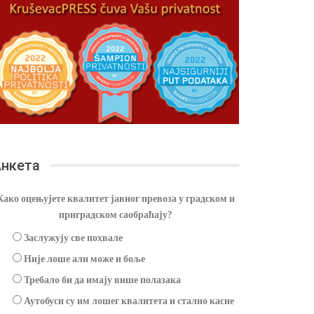
нкета
Како оцењујете квалитет јавног превоза у градском и
приградском саобраћају?
Заслужују све похвале
Није лоше али може и боље
Требало би да имају више полазака
Аутобуси су им лошег квалитета и стално касне