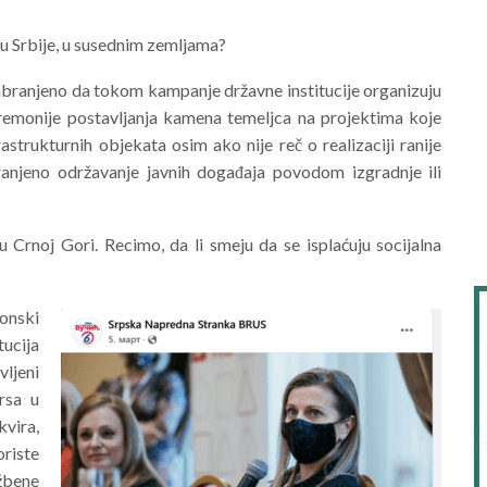
u Srbije, u susednim zemljama?
ranjeno da tokom kampanje državne institucije organizuju
eremonije postavljanja kamena temeljca na projektima koje
rastrukturnih objekata osim ako nije reč o realizaciji ranije
ranjeno održavanje javnih događaja povodom izgradnje ili
u Crnoj Gori. Recimo, da li smeju da se isplaćuju socijalna
onski
tucija
ljeni
rsa u
vira,
riste
žbene