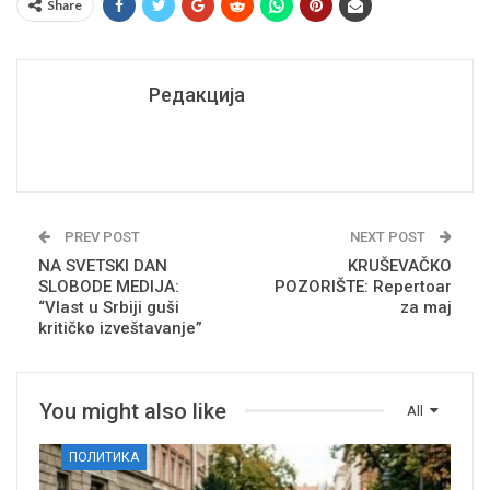
Share
Редакција
PREV POST
NEXT POST
NA SVETSKI DAN
KRUŠEVAČKO
SLOBODE MEDIJA:
POZORIŠTE: Repertoar
“Vlast u Srbiji guši
za maj
kritičko izveštavanje”
You might also like
All
ПОЛИТИКА