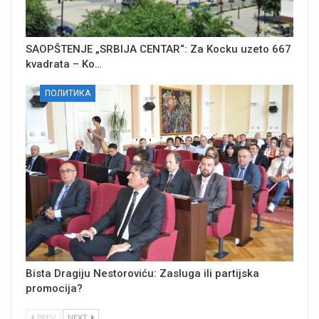
SAOPŠTENJE „SRBIJA CENTAR“: Za Kocku uzeto 667
kvadrata – Ko…
ПОЛИТИКА
Bista Dragiju Nestoroviću: Zasluga ili partijska
promocija?
PREV
NEXT