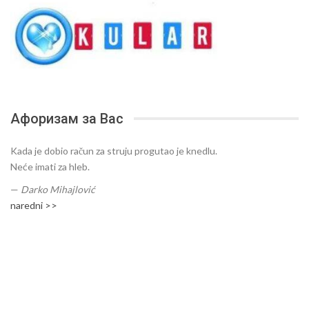
Афоризам за Вас
Kada je dobio račun za struju progutao je knedlu.
Neće imati za hleb.
—
Darko Mihajlović
naredni >>