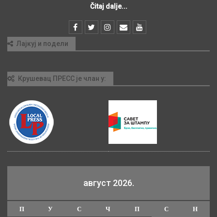
Čitaj dalje...
Лајкуј и подели
Крушевац ПРЕСС је члан у:
август 2026.
П
У
С
Ч
П
С
Н