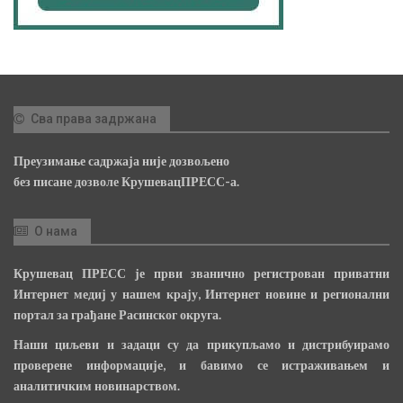
Сва права задржана
Преузимање садржаја није дозвољено
без писане дозволе КрушевацПРЕСС-а.
О нама
Крушевац ПРЕСС је први званично регистрован приватни
Интернет медиј у нашем крају, Интернет новине и регионални
портал за грађане Расинског округа.
Наши циљеви и задаци су да прикупљамо и дистрибуирамо
проверене информације, и бавимо се истраживањем и
аналитичким новинарством.