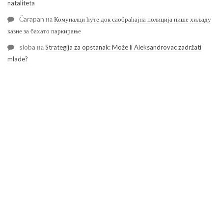
nataliteta
Čarapan
на
Комуналци ћуте док саобраћајна полиција пише хиљаду
казне за бахато паркирање
sloba
на
Strategija za opstanak: Može li Aleksandrovac zadržati
mlade?