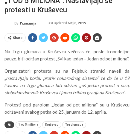
„1 OD 5 MILIONA“: Nastavljaju se
protesti u Kruševcu
Last updated
мај 3, 2019
By
Редакција
Share
Na Trgu glumaca u Kruševcu večeras će, posle tronedeljne
pauze, biti održan protest „Svi kao jedan – Jedan od pet miliona“.
Organizatori protesta su na Fejsbuk stranici naveli da
„
nastavljaju borbu protiv nakaradnog sistema“ te da će u 19
časova na Trgu glumaca biti održan „još jedan protest u nizu,
slobodan dnevnik Kruševca i javna tribina gradjana Kruševca“
.
Protesti pod parolom „Jedan od pet miliona“ su u Kruševcu
održavani svakog petka od 25. januara do 12. aprila.
1 od 5 miliona
Kruševac
Trg glumaca