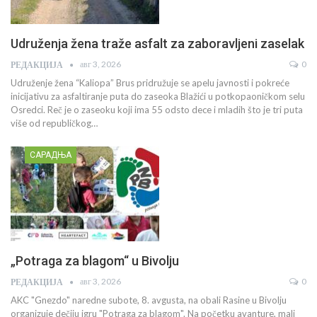
Udruženja žena traže asfalt za zaboravljeni zaselak
авг 3, 2026
0
РЕДАКЦИЈА
Udruženje žena “Kaliopa” Brus pridružuje se apelu javnosti i pokreće
inicijativu za asfaltiranje puta do zaseoka Blažići u potkopaoničkom selu
Osredci. Reč je o zaseoku koji ima 55 odsto dece i mladih što je tri puta
više od republičkog…
САРАДЊА
„Potraga za blagom“ u Bivolju
авг 3, 2026
0
РЕДАКЦИЈА
AKC "Gnezdo" naredne subote, 8. avgusta, na obali Rasine u Bivolju
organizuje dečiju igru "Potraga za blagom". Na početku avanture, mali