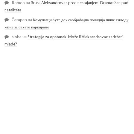
Romeo
на
Brus i Aleksandrovac pred nestajanjem: Dramatičan pad
nataliteta
Čarapan
на
Комуналци ћуте док саобраћајна полиција пише хиљаду
казне за бахато паркирање
sloba
на
Strategija za opstanak: Može li Aleksandrovac zadržati
mlade?