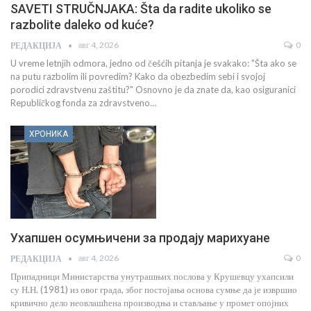
SAVETI STRUČNJAKA: Šta da radite ukoliko se
razbolite daleko od kuće?
авг 4, 2026
0
РЕДАКЦИЈА
U vreme letnjih odmora, jedno od češćih pitanja je svakako: "Šta ako se
na putu razbolim ili povredim? Kako da obezbedim sebi i svojoj
porodici zdravstvenu zaštitu?" Osnovno je da znate da, kao osiguranici
Republičkog fonda za zdravstveno…
ХРОНИКА
Ухапшен осумњичени за продају марихуане
авг 4, 2026
0
РЕДАКЦИЈА
Припадници Министарства унутрашњих послова у Крушевцу ухапсили
су Н.Н. (1981) из овог града, због постојања основа сумње да је извршио
кривично дело неовлашћена производња и стављање у промет опојних