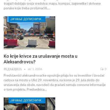
tragači dobijaju svoja sredstva: mapu, kompas, zagonetke i skrivene
poruke koje treba protumačiti.…
ЈАЧАЊЕ ДОПИСНИЧКЕ МРЕЖЕ НЕЗАВИСНИХ МЕДИЈА У РАСИНСКОМ ОКРУГУ
Ko krije krivce za urušavanje mosta u
Aleksandrovcu?
авг 1, 2026
0
РЕДАКЦИЈА
Predstavnici aleksandrovačke opozicije pitaju ko su investitor i izvođač
radova na mostu u Ulici 29. novembra, na kome je 29. jula došlo do
urušavanja dela obale, navodeći da građani nemaju osnovne informacije
o tom projektu. Predsednica…
ЈАЧАЊЕ ДОПИСНИЧКЕ МРЕЖЕ НЕЗАВИСНИХ МЕДИЈА У РАСИНСКОМ ОКРУГУ