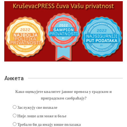
Анкета
Како оцењујете квалитет јавног превоза у градском и
приградском саобраћају?
Заслужују све похвале
Није лоше али може и боље
Требало би да имају више полазака