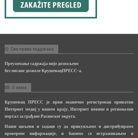
Сва права задржана
Преузимање садржаја није дозвољено
без писане дозволе КрушевацПРЕСС-а.
О нама
Крушевац ПРЕСС је први званично регистрован приватни
Интернет медиј у нашем крају, Интернет новине и регионални
портал за грађане Расинског округа.
Наши циљеви и задаци су да прикупљамо и дистрибуирамо
проверене информације, и бавимо се истраживањем и