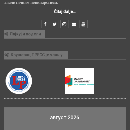
аналитичким новинарством.
Čitaj dalje...
Лајкуј и подели
Крушевац ПРЕСС је члан у:
август 2026.