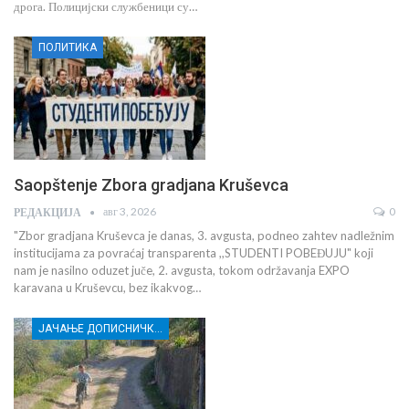
дрога. Полицијски службеници су…
ПОЛИТИКА
Saopštenje Zbora gradjana Kruševca
авг 3, 2026
0
РЕДАКЦИЈА
"Zbor gradjana Kruševca je danas, 3. avgusta, podneo zahtev nadležnim
institucijama za povraćaj transparenta ,,STUDENTI POBEĐUJU" koji
nam je nasilno oduzet juče, 2. avgusta, tokom održavanja EXPO
karavana u Kruševcu, bez ikakvog…
ЈАЧАЊЕ ДОПИСНИЧКЕ МРЕЖЕ НЕЗАВИСНИХ МЕДИЈА У РАСИНСКОМ ОКРУГУ