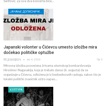
Šerifović. Za ova dva koncerta biće…
ЈАЧАЊЕ ДОПИСНИЧКЕ МРЕЖЕ НЕЗАВИСНИХ МЕДИЈА У РАСИНСКОМ ОКРУГУ
Japanski volonter u Ćićevcu umesto izložbe mira
dočekao političke optužbe
авг 6, 2026
0
РЕДАКЦИЈА
Mirovna izložba posvećena žrtvama atomskog bombardovanja
Hirošime i Nagasakija, koja je trebalo danas (6. avgusta) da se
organizuje u Ćićevcu, odložena je iz bezbednosnih razloga, nakon što je
lokalni politički zvaničnik oštro napao…
КУЛТУРА