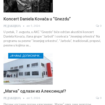
Koncert Daniela Kovača u “Gnezdu”
авг 5, 2026
0
РЕДАКЦИЈА
U petak, 7. avgusta, u AKC “Gnezdo” biće održan akustični koncert
Daniela Kovača, člana grupe “Jarboli” i osnivača “Jesenjeg orkestra” Na
programu su pesme “Jesenjeg orkestra”, “Jarbola”, tradicionali, prepevi,
pesme u kojima se…
ЈАЧАЊЕ ДОПИСНИЧКЕ МРЕЖЕ НЕЗАВИСНИХ МЕДИЈА У РАСИНСКОМ ОКРУГУ
„Магна“ одлази из Алексинца!?
авг 5, 2026
0
РЕДАКЦИЈА
Питање опстанка погона алексиначке „Магне” ових дана заокупља