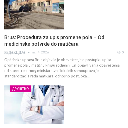
Brus: Procedura za upis promene pola – Od
medicinske potvrde do matičara
авг 4, 2026
0
РЕДАКЦИЈА
Opštinska uprava Brus objavila je obaveštenje o postupku upisa
promene pola u matičnu knjigu rodjenih. Cilj objavljivanja obaveštenja
od starne resornog ministarstva i lokalnih samouprava je
standardizacija rada matičara, odnosno postupka…
ДРУШТВО