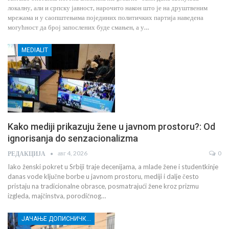
локалну, али и српску јавност, нарочито након што је на друштвеним
мрежама и у саопштењима појединих политичких партија наведена
могућност да број запослених буде смањен, а у…
MEDIALIT
Kako mediji prikazuju žene u javnom prostoru?: Od
ignorisanja do senzacionalizma
авг 4, 2026
0
РЕДАКЦИЈА
Iako ženski pokret u Srbiji traje decenijama, a mlade žene i studentkinje
danas vode ključne borbe u javnom prostoru, mediji i dalje često
pristaju na tradicionalne obrasce, posmatrajući žene kroz prizmu
izgleda, majčinstva, porodičnog…
ЈАЧАЊЕ ДОПИСНИЧКЕ МРЕЖЕ НЕЗАВИСНИХ МЕДИЈА У РАСИНСКОМ ОКРУГУ