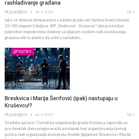
rashlađivanje građana
авг 6, 2026
0
РЕДАКЦИЈА
Iako se dnevne temperature u našem gradu već danima kreću između
35 i 40 stepeni Celzijusa JKP „Vodovod - Kruševac“ nije postavljao
pokretne i nepokretne cisterne sa pijaćom vodom radi osvežavanja
građana niti to planira da učini u narednim…
ДРУШТВО
Breskvica i Marija Šerifović (ipak) nastupaju u
Kruševcu!?
авг 6, 2026
0
РЕДАКЦИЈА
Gradska uprava i Turistička organizacija grada Kruševca započele su
pre desetak dana pregovarački postupak bez organizovanja javnog
poziva radi organizacije koncerata Anđele Ignjatović Breskvice i Marije