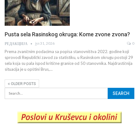
Pusta sela Rasinskog okruga: Kome zvone zvona?
јул 31, 2026
0
РЕДАКЦИЈА
Prema zvaničnim podacima sa popisa stanovništva 2022. godine koji
sprovodi Republički zavod za statistiku, u Rasinskom okrugu postoji 29
sela koja su pala ispod kritične granice od 50 stanovnika. Najdrastičnija
situacija je u opštini Brus,…
OLDER POSTS