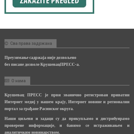
Сва права задржана
Преузимање садржаја није дозвољено
без писане дозволе КрушевацПРЕСС-а.
О нама
Крушевац ПРЕСС је први званично регистрован приватни
Интернет медиј у нашем крају, Интернет новине и регионални
портал за грађане Расинског округа.
Наши циљеви и задаци су да прикупљамо и дистрибуирамо
проверене информације, и бавимо се истраживањем и
аналитичким новинарством.