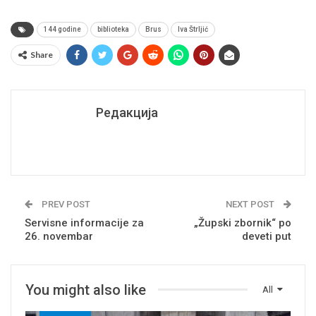
144 godine
biblioteka
Brus
Iva Štrljić
Share
Редакција
PREV POST
NEXT POST
Servisne informacije za
„Župski zbornik“ po
26. novembar
deveti put
You might also like
All