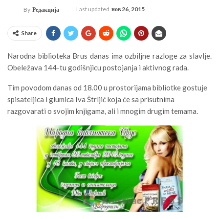
Last updated
нов 26, 2015
By
Редакција
Share
Narodna biblioteka Brus danas ima ozbiljne razloge za slavlje.
Obeležava 144-tu godišnjicu postojanja i aktivnog rada.
Tim povodom danas od 18.00 u prostorijama bibliotke gostuje
spisateljica i glumica Iva Štrljić koja će sa prisutnima
razgovarati o svojim knjigama, ali i mnogim drugim temama.