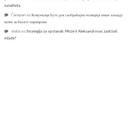
nataliteta
Čarapan
на
Комуналци ћуте док саобраћајна полиција пише хиљаду
казне за бахато паркирање
sloba
на
Strategija za opstanak: Može li Aleksandrovac zadržati
mlade?