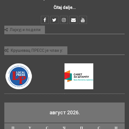
Čitaj dalje...
Лајкуј и подели
Крушевац ПРЕСС је члан у:
август 2026.
П
У
С
Ч
П
С
Н