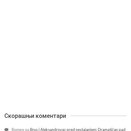
Скорашњи коментари
Romeo
на
Brus i Aleksandrovac pred nestajanjem: Dramatičan pad